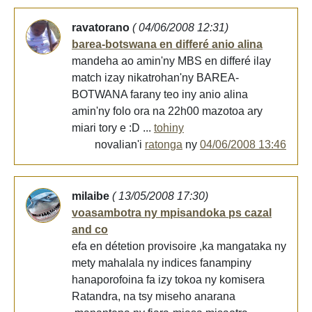
ravatorano
( 04/06/2008 12:31)
barea-botswana en differé anio alina
mandeha ao amin'ny MBS en differé ilay
match izay nikatrohan'ny BAREA-
BOTWANA farany teo iny anio alina
amin'ny folo ora na 22h00 mazotoa ary
miari tory e :D ...
tohiny
novalian'i
ratonga
ny
04/06/2008 13:46
milaibe
( 13/05/2008 17:30)
voasambotra ny mpisandoka ps cazal
and co
efa en détetion provisoire ,ka mangataka ny
mety mahalala ny indices fanampiny
hanaporofoina fa izy tokoa ny komisera
Ratandra, na tsy miseho anarana