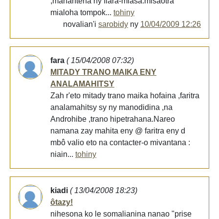
,manantena ny fiara-miasa.misaotra
mialoha tompok...
tohiny
novalian'i
sarobidy
ny
10/04/2009 12:26
fara
( 15/04/2008 07:32)
MITADY TRANO MAIKA ENY
ANALAMAHITSY
Zah r'eto mitady trano maika hofaina ,faritra
analamahitsy sy ny manodidina ,na
Androhibe ,trano hipetrahana.Nareo
namana zay mahita eny @ faritra eny d
mbô valio eto na contacter-o mivantana :
niain...
tohiny
kiadi
( 13/04/2008 18:23)
ôtazy!
nihesona ko le somalianina nanao "prise