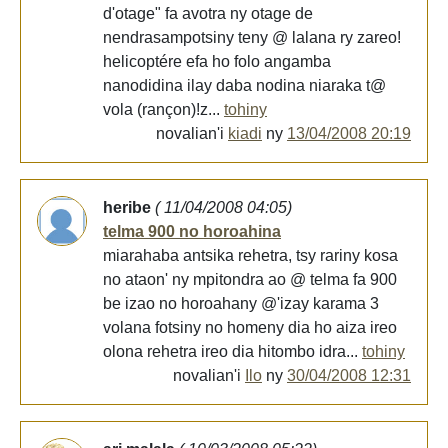
d'otage" fa avotra ny otage de
nendrasampotsiny teny @ lalana ry zareo!
helicoptére efa ho folo angamba
nanodidina ilay daba nodina niaraka t@
vola (rançon)!z...
tohiny
novalian'i
kiadi
ny
13/04/2008 20:19
heribe
( 11/04/2008 04:05)
telma 900 no horoahina
miarahaba antsika rehetra, tsy rariny kosa
no ataon' ny mpitondra ao @ telma fa 900
be izao no horoahany @'izay karama 3
volana fotsiny no homeny dia ho aiza ireo
olona rehetra ireo dia hitombo idra...
tohiny
novalian'i
Ilo
ny
30/04/2008 12:31