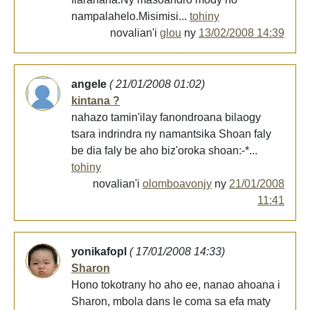
nampalahelo.Misimisi...
tohiny
novalian'i
glou
ny
13/02/2008 14:39
angele
( 21/01/2008 01:02)
kintana ?
nahazo tamin'ilay fanondroana bilaogy
tsara indrindra ny namantsika Shoan faly
be dia faly be aho biz'oroka shoan:-*...
tohiny
novalian'i
olomboavonjy
ny
21/01/2008
11:41
yonikafopl
( 17/01/2008 14:33)
Sharon
Hono tokotrany ho aho ee, nanao ahoana i
Sharon, mbola dans le coma sa efa maty