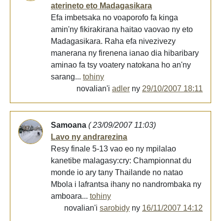
aterineto eto Madagasikara
Efa imbetsaka no voaporofo fa kinga
amin'ny fikirakirana haitao vaovao ny eto
Madagasikara. Raha efa nivezivezy
manerana ny firenena ianao dia hibaribary
aminao fa tsy voatery natokana ho an'ny
sarang...
tohiny
novalian'i
adler
ny
29/10/2007 18:11
Samoana
( 23/09/2007 11:03)
Lavo ny andrarezina
Resy finale 5-13 vao eo ny mpilalao
kanetibe malagasy:cry: Championnat du
monde io ary tany Thailande no natao
Mbola i lafrantsa ihany no nandrombaka ny
amboara...
tohiny
novalian'i
sarobidy
ny
16/11/2007 14:12