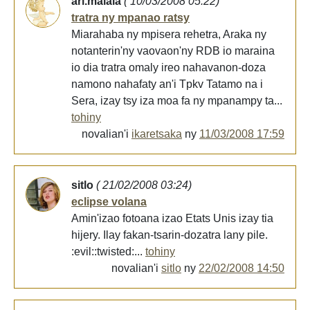
ari.malala
( 10/03/2008 05:22)
tratra ny mpanao ratsy
Miarahaba ny mpisera rehetra, Araka ny
notanterin'ny vaovaon'ny RDB io maraina
io dia tratra omaly ireo nahavanon-doza
namono nahafaty an'i Tpkv Tatamo na i
Sera, izay tsy iza moa fa ny mpanampy ta...
tohiny
novalian'i
ikaretsaka
ny
11/03/2008 17:59
sitlo
( 21/02/2008 03:24)
eclipse volana
Amin'izao fotoana izao Etats Unis izay tia
hijery. Ilay fakan-tsarin-dozatra lany pile.
:evil::twisted:...
tohiny
novalian'i
sitlo
ny
22/02/2008 14:50