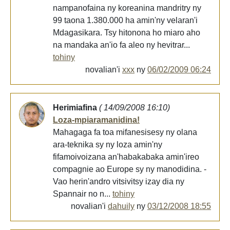
nampanofaina ny koreanina mandritry ny
99 taona 1.380.000 ha amin'ny velaran'i
Mdagasikara. Tsy hitonona ho miaro aho
na mandaka an'io fa aleo ny hevitrar...
tohiny
novalian'i
xxx
ny
06/02/2009 06:24
Herimiafina
( 14/09/2008 16:10)
Loza-mpiaramanidina!
Mahagaga fa toa mifanesisesy ny olana
ara-teknika sy ny loza amin'ny
fifamoivoizana an'habakabaka amin'ireo
compagnie ao Europe sy ny manodidina. -
Vao herin'andro vitsivitsy izay dia ny
Spannair no n...
tohiny
novalian'i
dahuily
ny
03/12/2008 18:55