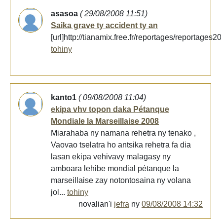
asasoa
( 29/08/2008 11:51)
Saika grave ty accident ty an
[url]http://tianamix.free.fr/reportages/reportage
tohiny
kanto1
( 09/08/2008 11:04)
ekipa vhv topon daka Pétanque
Mondiale la Marseillaise 2008
Miarahaba ny namana rehetra ny tenako ,
Vaovao tselatra ho antsika rehetra fa dia
lasan ekipa vehivavy malagasy ny
amboara lehibe mondial pétanque la
marseillaise zay notontosaina ny volana
jol...
tohiny
novalian'i
jefra
ny
09/08/2008 14:32