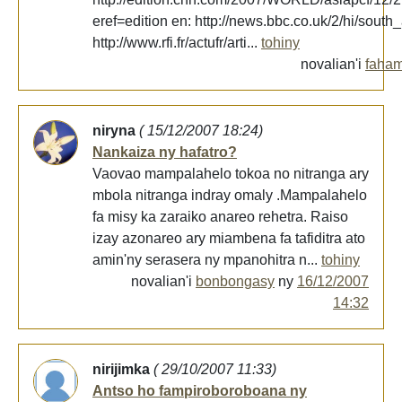
eref=edition en: http://news.bbc.co.uk/2/hi/south
http://www.rfi.fr/actufr/arti...
tohiny
novalian'i
faham
niryna
( 15/12/2007 18:24)
Nankaiza ny hafatro?
Vaovao mampalahelo tokoa no nitranga ary
mbola nitranga indray omaly .Mampalahelo
fa misy ka zaraiko anareo rehetra. Raiso
izay azonareo ary miambena fa tafiditra ato
amin'ny serasera ny mpanohitra n...
tohiny
novalian'i
bonbongasy
ny
16/12/2007
14:32
nirijimka
( 29/10/2007 11:33)
Antso ho fampiroboroboana ny