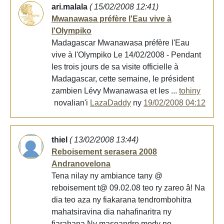
ari.malala
( 15/02/2008 12:41)
Mwanawasa préfère l'Eau vive à
l'Olympiko
Madagascar Mwanawasa préfère l'Eau
vive à l'Olympiko Le 14/02/2008 - Pendant
les trois jours de sa visite officielle à
Madagascar, cette semaine, le président
zambien Lévy Mwanawasa et les ...
tohiny
novalian'i
LazaDaddy
ny
19/02/2008 04:12
thiel
( 13/02/2008 13:44)
Reboisement serasera 2008
Andranovelona
Tena nilay ny ambiance tany @
reboisement t@ 09.02.08 teo ry zareo â! Na
dia teo aza ny fiakarana tendrombohitra
mahatsiravina dia nahafinaritra ny
fiarahana.Ny masoandro mody no