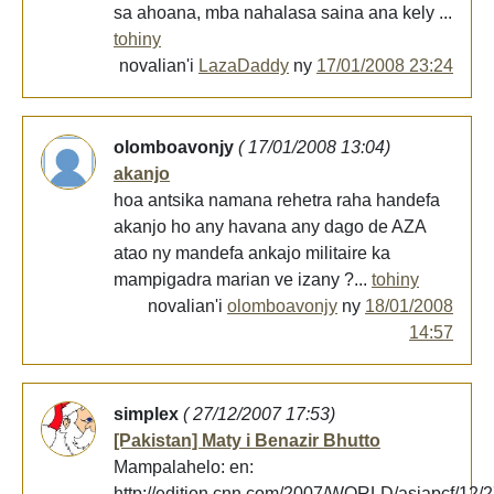
sa ahoana, mba nahalasa saina ana kely ...
tohiny
novalian'i
LazaDaddy
ny
17/01/2008 23:24
olomboavonjy
( 17/01/2008 13:04)
akanjo
hoa antsika namana rehetra raha handefa
akanjo ho any havana any dago de AZA
atao ny mandefa ankajo militaire ka
mampigadra marian ve izany ?...
tohiny
novalian'i
olomboavonjy
ny
18/01/2008
14:57
simplex
( 27/12/2007 17:53)
[Pakistan] Maty i Benazir Bhutto
Mampalahelo: en:
http://edition.cnn.com/2007/WORLD/asiapcf/12/2