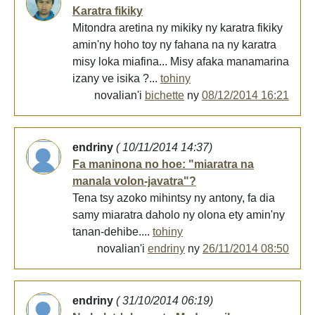
Karatra fikiky
Mitondra aretina ny mikiky ny karatra fikiky
amin'ny hoho toy ny fahana na ny karatra
misy loka miafina... Misy afaka manamarina
izany ve isika ?...
tohiny
novalian'i
bichette
ny
08/12/2014 16:21
endriny
( 10/11/2014 14:37)
Fa maninona no hoe: "miaratra na
manala volon-javatra"?
Tena tsy azoko mihintsy ny antony, fa dia
samy miaratra daholo ny olona ety amin'ny
tanan-dehibe....
tohiny
novalian'i
endriny
ny
26/11/2014 08:50
endriny
( 31/10/2014 06:19)