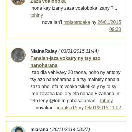
Zaza voaloboka
Inona kay izany zaza voaloboka izany ?...
tohiny
novalian'i
mpisotrtoaka
ny
26/01/2015
09:30
NiainaRalay
( 03/01/2015 11:44)
Fanalan-jaza vokatry ny tsy azo
nanoharana
Izao dia vehivavy 20 taona, noho ny antony
tsy azo nanoharana dia tsy maintsy nanala
zaza aho, efa mivoaka tsikelikely ny ra sy
ireo zavatra tao, ary efa nanao Fizahana in-
telo teny @tobim-pahasalaman...
tohiny
novalian'i
iriantso15
ny
08/01/2015 11:02
miarana
( 26/11/2014 08:27)