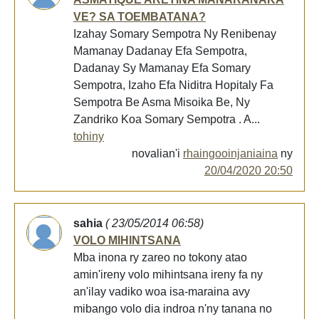
VE? SA TOEMBATANA?
Izahay Somary Sempotra Ny Renibenay
Mamanay Dadanay Efa Sempotra,
Dadanay Sy Mamanay Efa Somary
Sempotra, Izaho Efa Niditra Hopitaly Fa
Sempotra Be Asma Misoika Be, Ny
Zandriko Koa Somary Sempotra . A...
tohiny
novalian'i
rhaingooinjaniaina
ny
20/04/2020 20:50
sahia
( 23/05/2014 06:58)
VOLO MIHINTSANA
Mba inona ry zareo no tokony atao
amin'ireny volo mihintsana ireny fa ny
an'ilay vadiko woa isa-maraina avy
mibango volo dia indroa n'ny tanana no