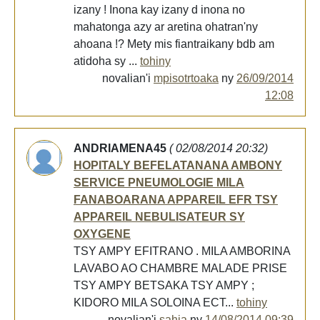
izany ! Inona kay izany d inona no
mahatonga azy ar aretina ohatran'ny
ahoana !? Mety mis fiantraikany bdb am
atidoha sy ...
tohiny
novalian'i
mpisotrtoaka
ny
26/09/2014
12:08
ANDRIAMENA45
( 02/08/2014 20:32)
HOPITALY BEFELATANANA AMBONY
SERVICE PNEUMOLOGIE MILA
FANABOARANA APPAREIL EFR TSY
APPAREIL NEBULISATEUR SY
OXYGENE
TSY AMPY EFITRANO . MILA AMBORINA
LAVABO AO CHAMBRE MALADE PRISE
TSY AMPY BETSAKA TSY AMPY ;
KIDORO MILA SOLOINA ECT...
tohiny
novalian'i
sahia
ny
14/08/2014 09:39