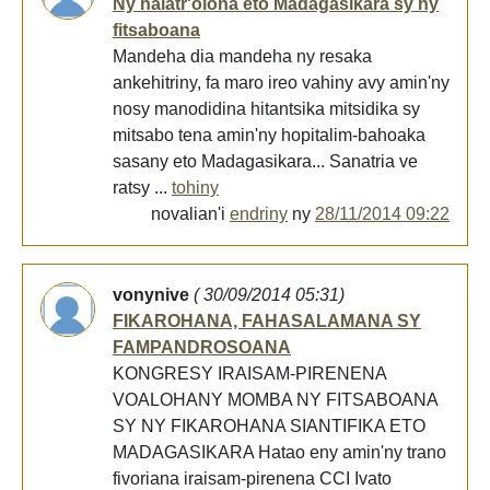
Ny halatr'olona eto Madagasikara sy ny
fitsaboana
Mandeha dia mandeha ny resaka
ankehitriny, fa maro ireo vahiny avy amin'ny
nosy manodidina hitantsika mitsidika sy
mitsabo tena amin'ny hopitalim-bahoaka
sasany eto Madagasikara... Sanatria ve
ratsy ...
tohiny
novalian'i
endriny
ny
28/11/2014 09:22
vonynive
( 30/09/2014 05:31)
FIKAROHANA, FAHASALAMANA SY
FAMPANDROSOANA
KONGRESY IRAISAM-PIRENENA
VOALOHANY MOMBA NY FITSABOANA
SY NY FIKAROHANA SIANTIFIKA ETO
MADAGASIKARA Hatao eny amin'ny trano
fivoriana iraisam-pirenena CCI Ivato