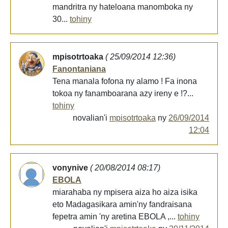
mandritra ny hateloana manomboka ny
30...
tohiny
mpisotrtoaka
( 25/09/2014 12:36)
Fanontaniana
Tena manala fofona ny alamo ! Fa inona
tokoa ny fanamboarana azy ireny e !?...
tohiny
novalian'i
mpisotrtoaka
ny
26/09/2014
12:04
vonynive
( 20/08/2014 08:17)
EBOLA
miarahaba ny mpisera aiza ho aiza isika
eto Madagasikara amin'ny fandraisana
fepetra amin 'ny aretina EBOLA ,...
tohiny