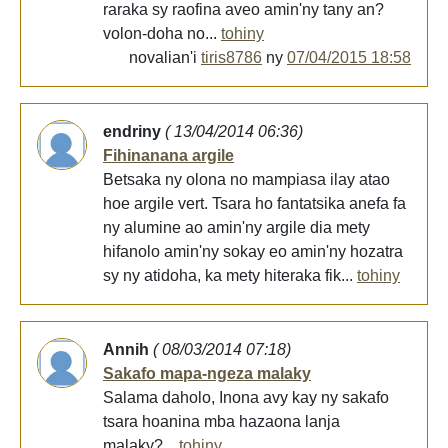
raraka sy raofina aveo amin'ny tany an?
volon-doha no...
tohiny
novalian'i
tiris8786
ny
07/04/2015 18:58
endriny
( 13/04/2014 06:36)
Fihinanana argile
Betsaka ny olona no mampiasa ilay atao
hoe argile vert. Tsara ho fantatsika anefa fa
ny alumine ao amin'ny argile dia mety
hifanolo amin'ny sokay eo amin'ny hozatra
sy ny atidoha, ka mety hiteraka fik...
tohiny
Annih
( 08/03/2014 07:18)
Sakafo mapa-ngeza malaky
Salama daholo, Inona avy kay ny sakafo
tsara hoanina mba hazaona lanja
malaky?...
tohiny