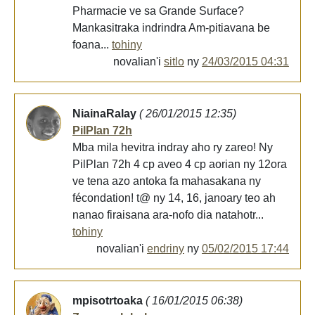
Pharmacie ve sa Grande Surface?
Mankasitraka indrindra Am-pitiavana be
foana...
tohiny
novalian'i
sitlo
ny
24/03/2015 04:31
NiainaRalay
( 26/01/2015 12:35)
PilPlan 72h
Mba mila hevitra indray aho ry zareo! Ny
PilPlan 72h 4 cp aveo 4 cp aorian ny 12ora
ve tena azo antoka fa mahasakana ny
fécondation! t@ ny 14, 16, janoary teo ah
nanao firaisana ara-nofo dia natahotr...
tohiny
novalian'i
endriny
ny
05/02/2015 17:44
mpisotrtoaka
( 16/01/2015 06:38)