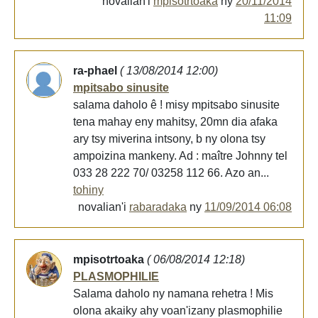
novalian'i
mpisotrtoaka
ny
20/11/2014
11:09
ra-phael
( 13/08/2014 12:00)
mpitsabo sinusite
salama daholo ê ! misy mpitsabo sinusite
tena mahay eny mahitsy, 20mn dia afaka
ary tsy miverina intsony, b ny olona tsy
ampoizina mankeny. Ad : maître Johnny tel
033 28 222 70/ 03258 112 66. Azo an...
tohiny
novalian'i
rabaradaka
ny
11/09/2014 06:08
mpisotrtoaka
( 06/08/2014 12:18)
PLASMOPHILIE
Salama daholo ny namana rehetra ! Mis
olona akaiky ahy voan'izany plasmophilie