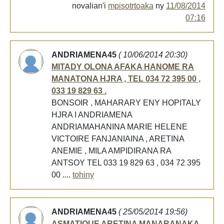
novalian'i
mpisotrtoaka
ny
11/08/2014
07:16
ANDRIAMENA45
( 10/06/2014 20:30)
MITADY OLONA AFAKA HANOME RA
MANATONA HJRA , TEL 034 72 395 00 ,
033 19 829 63 .
BONSOIR , MAHARARY ENY HOPITALY
HJRA I ANDRIAMENA
ANDRIAMAHANINA MARIE HELENE
VICTOIRE FANJANIAINA , ARETINA
ANEMIE , MILA AMPIDIRANA RA
ANTSOY TEL 033 19 829 63 , 034 72 395
00 ....
tohiny
ANDRIAMENA45
( 25/05/2014 19:56)
ASMATIQUE ARETINA MANARANAKA