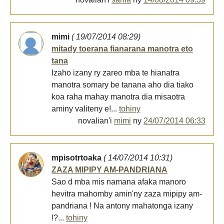
mimi
( 19/07/2014 08:29)
mitady toerana fianarana manotra eto
tana
Izaho izany ry zareo mba te hianatra
manotra somary be tanana aho dia tiako
koa raha mahay manotra dia misaotra
aminy valiteny e!...
tohiny
novalian'i
mimi
ny
24/07/2014 06:33
mpisotrtoaka
( 14/07/2014 10:31)
ZAZA MIPIPY AM-PANDRIANA
Sao d mba mis namana afaka manoro
hevitra mahomby amin'ny zaza mipipy am-
pandriana ! Na antony mahatonga izany
!?...
tohiny