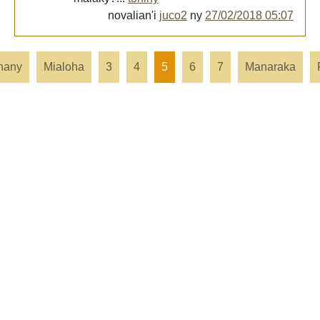
novalian'i
juco2
ny
27/02/2018 05:07
hany
Mialoha
3
4
5
6
7
Manaraka