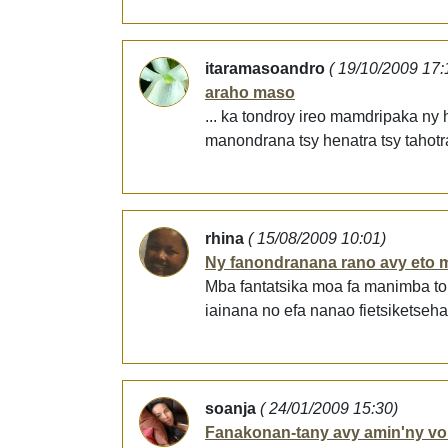
itaramasoandro
( 19/10/2009 17:
araho maso
... ka tondroy ireo mamdripaka ny 
manondrana tsy henatra tsy tahotr
rhina
( 15/08/2009 10:01)
Ny fanondranana rano avy eto 
Mba fantatsika moa fa manimba ton
iainana no efa nanao fietsiketseh
soanja
( 24/01/2009 15:30)
Fanakonan-tany avy amin'ny vo