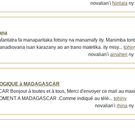
novalian'i
Nirilala
n
nana
fantatra fa manaparitaka fotsiny na manamafy ity. Manimba tont
nadiovana isan karazany ao an trano matetika. ity misy...
tohin
novalian'i
ainaheri
n
LOGIQUE à MADAGASCAR
Bonjour à toutes et à tous, Merci d'envoyer ce mail au ma
OMENT A MADAGASCAR .Comme indiqué au télé...
tohiny
novalian'i
rhina
n