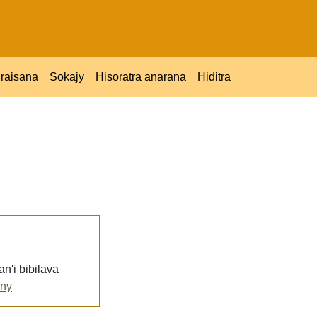
raisana
Sokajy
Hisoratra anarana
Hiditra
n'i bibilava
iny