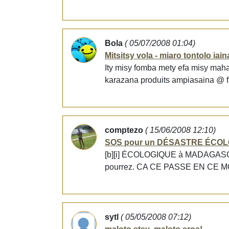
Bola
( 05/07/2008 01:04)
Mitsitsy vola - miaro tontolo iai
Ity misy fomba mety efa misy maha
karazana produits ampiasaina @ fa
comptezo
( 15/06/2008 12:10)
SOS pour un DÉSASTRE ÉCO
[b][i] ÉCOLOGIQUE à MADAGASCAR 
pourrez. CA CE PASSE EN CE M
sytl
( 05/05/2008 07:12)