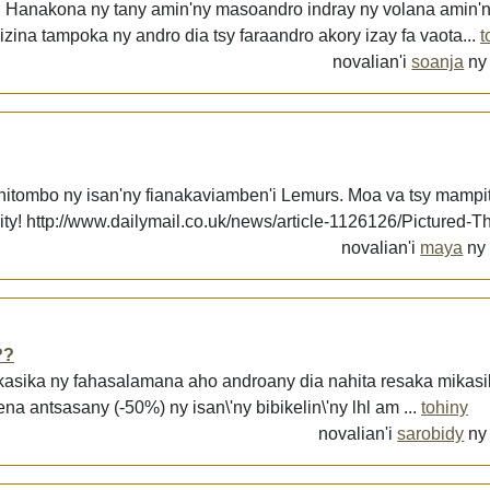
ra. Hanakona ny tany amin'ny masoandro indray ny volana amin'n
ina tampoka ny andro dia tsy faraandro akory izay fa vaota...
t
novalian'i
soanja
n
a nitombo ny isan'ny fianakaviamben'i Lemurs. Moa va tsy mampi
y! http://www.dailymail.co.uk/news/article-1126126/Pictured-Th
novalian'i
maya
n
??
kasika ny fahasalamana aho androany dia nahita resaka mikasik
na antsasany (-50%) ny isan\'ny bibikelin\'ny lhl am ...
tohiny
novalian'i
sarobidy
n