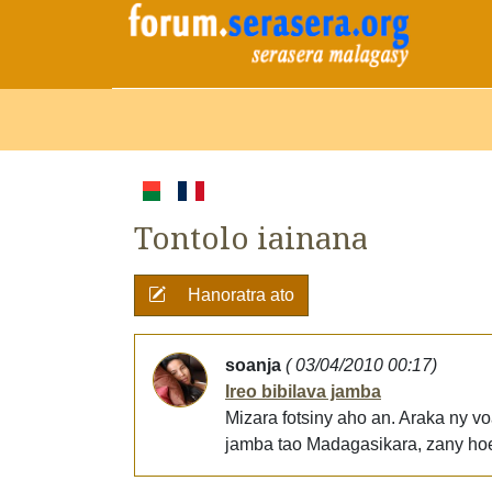
Tontolo iainana
Hanoratra ato
soanja
( 03/04/2010 00:17)
Ireo bibilava jamba
Mizara fotsiny aho an. Araka ny vo
jamba tao Madagasikara, zany hoe 