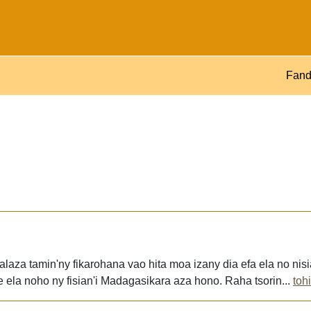
Fand
alaza tamin'ny fikarohana vao hita moa izany dia efa ela no nisia
ela noho ny fisian'i Madagasikara aza hono. Raha tsorin...
toh