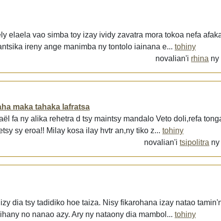
ely elaela vao simba toy izay ividy zavatra mora tokoa nefa afaka
iantsika ireny ange manimba ny tontolo iainana e...
tohiny
novalian'i
rhina
n
 raha maka tahaka lafratsa
aël fa ny alika rehetra d tsy maintsy mandalo Veto doli,refa tong
sy sy eroa!! Milay kosa ilay hvtr an,ny tiko z...
tohiny
novalian'i
tsipolitra
n
zy dia tsy tadidiko hoe taiza. Nisy fikarohana izay natao tamin'
ay ihany no nanao azy. Ary ny nataony dia mambol...
tohiny