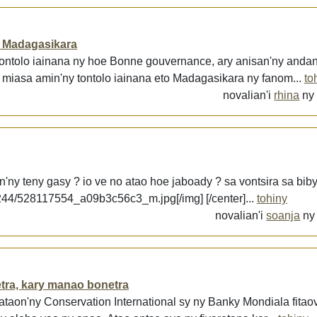
o Madagasikara
tontolo iainana ny hoe Bonne gouvernance, ary anisan'ny andan
 miasa amin'ny tontolo iainana eto Madagasikara ny fanom...
to
novalian'i
rhina
n
n'ny teny gasy ? io ve no atao hoe jaboady ? sa vontsira sa biby
m/1244/528117554_a09b3c56c3_m.jpg[/img] [/center]...
tohiny
novalian'i
soanja
n
tra, kary manao bonetra
taon'ny Conservation International sy ny Banky Mondiala fitao