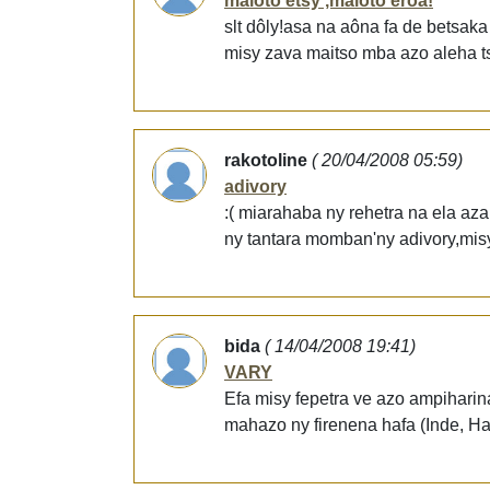
maloto etsy ,maloto eroa!
slt dôly!asa na aôna fa de betsak
misy zava maitso mba azo aleha ts
rakotoline
( 20/04/2008 05:59)
adivory
:( miarahaba ny rehetra na ela a
ny tantara momban'ny adivory,misy
bida
( 14/04/2008 19:41)
VARY
Efa misy fepetra ve azo ampiharin
mahazo ny firenena hafa (Inde, Haïti