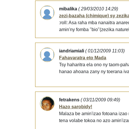
mibalika
( 29/03/2010 14:29)
zezi-bazaha (chimique) sy zezika 
:roll: Asa raha mba nanaitra anare
amin'ny fomba "bio"(zezika nature
iandriamiali
( 01/12/2009 11:03)
Fahavaratra eto Mada
Tsy haharitra ela ono ny taom-paha
hanao ahoana zany ny toerana iva
fetrakens
( 03/11/2009 09:49)
Hazo sarobidy!
Malaza be amin'izao fotoana izao n
tena volabe tokoa no azo amin'iza