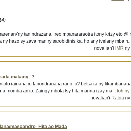
14)
harenan\'ny tanindrazana, ireo mpanararaotra itony krizy eto @
a ny hazo sy zava maniry sarobidintsika, ho any ivelany mba h..
novalian'i
IMR
n
mada makany...?
tolo iainana io fanondranana rano io? betsaka ny fikambanana
ana momba an'io. Zaingy mbola tsy hita marina izay ma...
tohiny
novalian'i
Ratoa
n
lana/masoandro- Hita ao Mada