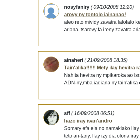
nosyfaniry
( 09/10/2008 12:20)
arovy ny tontolo iainanao!
aleo reto mividy zavatra lafolafo k
ariana. tsarovy fa ireny zavatra ar
ainaheri
( 21/09/2008 18:35)
Tain'alika!!!!!! Mety ilay hevitra
Nahita hevitra ny mpikaroka ao Isr
ADN-ny,mba iadiana ny tain'alika et
sff
( 16/09/2008 06:51)
hazo iray isan'andro
Somary efa ela no namakiako ilay i
teto an-tany. Ilay izy dia olona ir