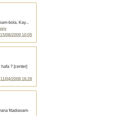
iam-bola. Kay...
hiny
y
15/08/2009 10:05
 hafa ? [center]
y
11/04/2008 16:26
vana fitadiavam-