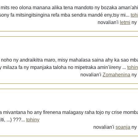
a mits reo olona manana alika tena mandoto ny bozaka aman'ahi
ony fa mitsingitsingina refa mba sendra mandé eny,tsy mi...
toh
novalian'i
letmi
n
za noho ny andraikitra maro, misy mahalasa saina ahy ka sao m
 milaza fa ny mpanjaka taloha no mipetraka amin'iireny ...
tohi
novalian'i
Zomahenina
n
a mivantana ho any firenena malagasy raha tojo ny crise momba
, ...) ???...
tohiny
novalian'i
soanja
n