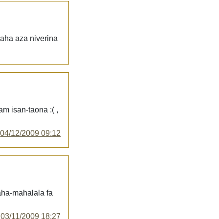
zaha aza niverina
m isan-taona :( ,
y
04/12/2009 09:12
raha-mahalala fa
y
03/11/2009 18:27