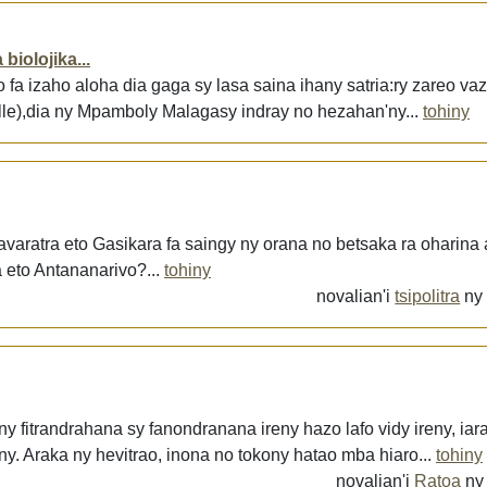
biolojika...
o fa izaho aloha dia gaga sy lasa saina ihany satria:ry zareo va
lle),dia ny Mpamboly Malagasy indray no hezahan'ny...
tohiny
varatra eto Gasikara fa saingy ny orana no betsaka ra oharina a
 eto Antananarivo?...
tohiny
novalian'i
tsipolitra
n
y fitrandrahana sy fanondranana ireny hazo lafo vidy ireny, ia
ny. Araka ny hevitrao, inona no tokony hatao mba hiaro...
tohiny
novalian'i
Ratoa
n