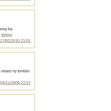
 nosy ka
.
tohiny
y
17/02/2010 21:01
 miaro ny tontolo
y
04/11/2009 22:57