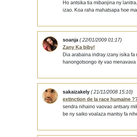
Ho antsika tia mibanjina ny lanit
izao. Koa raha mahatsapa hoe maiz
soanja
( 22/01/2009 01:17)
Zany Ka biby!
Dia arabaina indray izany isika f
hanongotsongo ity vao menavava it
sakaizakely
( 21/11/2008 15:10)
extinction de la race humaine ?
sendra nihaino vaovao antsary mi
be ny saiko voalaza mantsy fa nihe