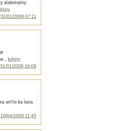
y alatsinainy
ohiny
y
31/01/2009 07:11
te
e...
tohiny
y
31/01/2009 16:09
a an\'io ka lasa
y
10/04/2009 11:45