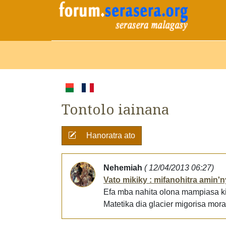
Tontolo iainana
Hanoratra ato
Nehemiah
( 12/04/2013 06:27)
Vato mikiky : mifanohitra amin'
Efa mba nahita olona mampiasa ki
Matetika dia glacier migorisa mor