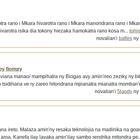
tra rano i Mkara hivarotra rano i Mkara manondrana rano i Mkara
ivarotra isika dia tokony hiezaka hamokatra rano kosa m...
tohi
novalian'i
bafles
n
iby fiompy
aviana manao/ mampihatra ny Biogas avy amin'ireo zeziky ny bi
tsidihana ve ry zareo hitondrana mpianatra mianatra momban'n
novalian'i
5laody
n
na ireto. Malaza amin'ny resaka teknolojia na madinika na goa
 aroa. Kanefa ilay lavaka amin'ilay sambo rendrika mitondra pe.