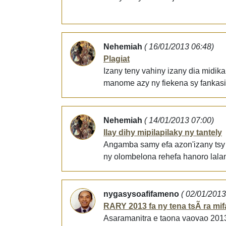
Nehemiah
( 16/01/2013 06:48)
Plagiat
Izany teny vahiny izany dia midik
manome azy ny fiekena sy fankasit
Nehemiah
( 14/01/2013 07:00)
Ilay dihy mipilapilaky ny tantely
Angamba samy efa azon'izany tsy 
ny olombelona rehefa hanoro lalan
nygasysoafifameno
( 02/01/2013
RARY 2013 fa ny tena tsÃ ra mif
Asaramanitra e taona vaovao 201