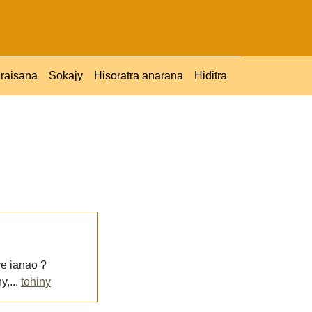
raisana
Sokajy
Hisoratra anarana
Hiditra
ve ianao ?
y,...
tohiny