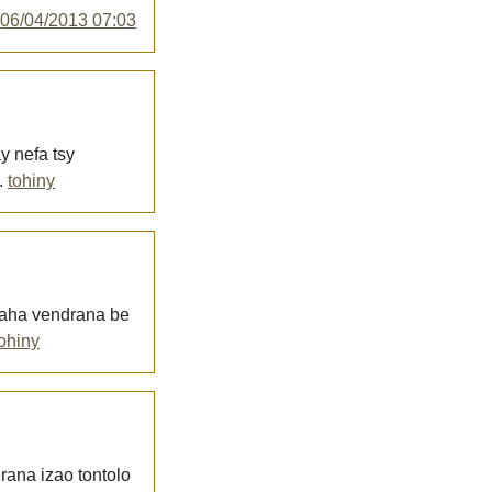
y
06/04/2013 07:03
y nefa tsy
.
tohiny
raha vendrana be
tohiny
ana izao tontolo