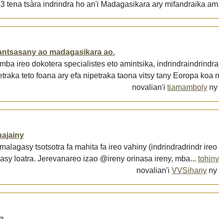
tena tsàra indrindra ho an'i Madagasikara ary mifandraika am.
antsasany ao madagasikara ao.
a ireo dokotera specialistes eto amintsika, indrindraindrindra
aka teto foana ary efa nipetraka taona vitsy tany Eoropa koa n
novalian'i
tiamamboly
n
hajainy
lagasy tsotsotra fa mahita fa ireo vahiny (indrindradrindr ireo
asy loatra. Jerevanareo izao @ireny orinasa ireny, mba...
tohiny
novalian'i
VVSihany
n
a