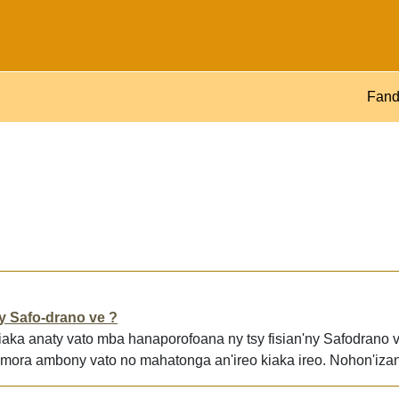
Fand
ny Safo-drano ve ?
aka anaty vato mba hanaporofoana ny tsy fisian'ny Safodrano 
amora ambony vato no mahatonga an'ireo kiaka ireo. Nohon'izan