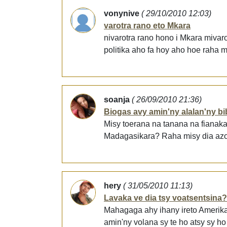
vonynive
( 29/10/2010 12:03)
varotra rano eto Mkara
nivarotra rano hono i Mkara mivaro
politika aho fa hoy aho hoe raha m
soanja
( 26/09/2010 21:36)
Biogas avy amin'ny alalan'ny b
Misy toerana na tanana na fianak
Madagasikara? Raha misy dia azo 
hery
( 31/05/2010 11:13)
Lavaka ve dia tsy voatsentsina?
Mahagaga ahy ihany ireto Amerika
amin'ny volana sy te ho atsy sy ho