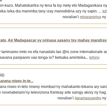
en-kazo, Mahatsikaritra ny tena fa tsy mety eto Madagasikara 
ka isika dia manimba tany izay manodidina azy ny sapin. ...
to
novalian'i
mirananirina
n
ato, Air Madagascar sy orinasa sasany tsy mahay mandray
 taminareo ireto no efa nanadalo tao @io zone internationale ao 
isavana pasipaoro vao tonga io? betsaka amintsika...
tohiny
56)
arana niseo in-te...
arana niseo in-telo nisesy momban'ny mahakanto-tokana ary sar
 novelabelarin'ny televiziona frantsay arte saingy akory ny hag.
novalian'i
itaramasoandro
n