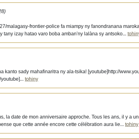
28)
7/27/malagasy-frontier-police fa miampy ny fanondranana marok
y tany izay hatao varo boba amban'ny lalàna sy antsoko...
tohin
na kanto sady mahafinaritra ny ala-tsika! [youtube]http://www.
youtube]...
tohiny
, la date de mon anniversaire approche. Tous les ans, il y a u
ense que cette année encore cette célébration aura lie...
tohiny