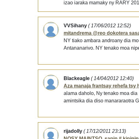
izao iaraka mamaky ny RARY 2013 
VVSihany
( 17/06/2012 12:52)
mitandrema @reo dokotera sas
NY tiako ambara androany dia momb
Antananarivo. NY tenako moa nipetr
Blackeagle
( 14/04/2012 12:40)
Aza manaja frantsay rehefa tsy 
alama daholo, Ny tenako moa dia ma
amintsika dia diso manararaotra G
rijadolly
( 17/12/2011 23:13)
NOSY MAINTSO, sapin # kininin