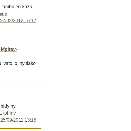
ny fambolen-kazo
hiny
y
27/02/2012 16:17
 Mpiray-
Ivato io, ny tiako
obidy ny
..
tohiny
y
25/09/2011 13:15