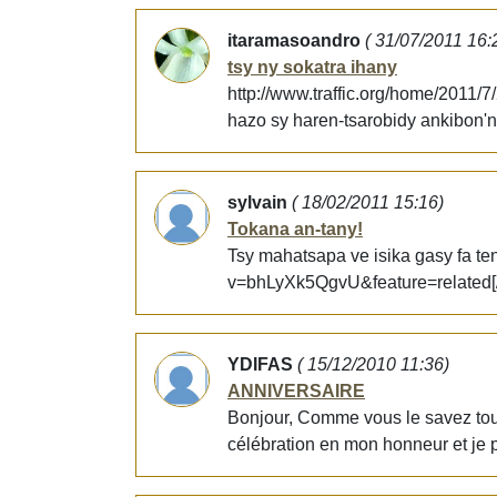
itaramasoandro
( 31/07/2011 16:
tsy ny sokatra ihany
http://www.traffic.org/home/2011/
hazo sy haren-tsarobidy ankibon'n
sylvain
( 18/02/2011 15:16)
Tokana an-tany!
Tsy mahatsapa ve isika gasy fa te
v=bhLyXk5QgvU&feature=related[/
YDIFAS
( 15/12/2010 11:36)
ANNIVERSAIRE
Bonjour, Comme vous le savez tous
célébration en mon honneur et je p