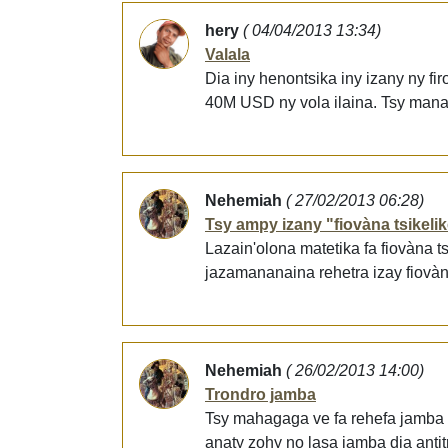
hery
( 04/04/2013 13:34)
Valala
Dia iny henontsika iny izany ny f
40M USD ny vola ilaina. Tsy manan
Nehemiah
( 27/02/2013 06:28)
Tsy ampy izany "fiovàna tsikelik
Lazain'olona matetika fa fiovàna t
jazamananaina rehetra izay fiovàna
Nehemiah
( 26/02/2013 14:00)
Trondro jamba
Tsy mahagaga ve fa rehefa jamba n
anaty zohy no lasa jamba dia antit