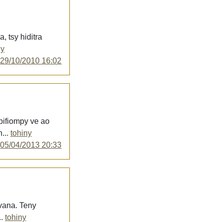
, tsy hiditra
ny
y
29/10/2010 16:02
bifiompy ve ao
...
tohiny
y
05/04/2013 20:33
vana. Teny
..
tohiny