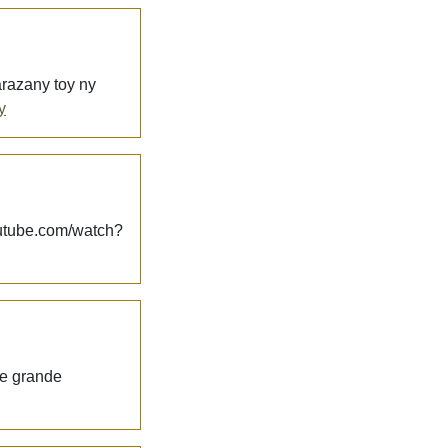
arazany toy ny
y
youtube.com/watch?
ne grande