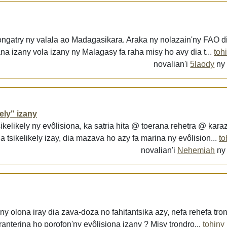
irongatry ny valala ao Madagasikara. Araka ny nolazain'ny FAO d
a izany vola izany ny Malagasy fa raha misy ho avy dia t...
toh
novalian'i
5laody
n
ely" izany
sikelikely ny evôlisiona, ka satria hita @ toerana rehetra @ kara
 tsikelikely izay, dia mazava ho azy fa marina ny evôlision...
to
novalian'i
Nehemiah
n
y olona iray dia zava-doza no fahitantsika azy, nefa rehefa tro
ranterina ho porofon'ny evôlisiona izany ? Misy trondro...
tohiny