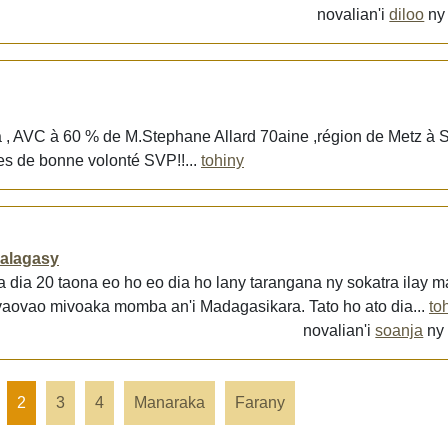
novalian'i
diloo
n
 , AVC à 60 % de M.Stephane Allard 70aine ,région de Metz à St
s de bonne volonté SVP!!...
tohiny
malagasy
dia 20 taona eo ho eo dia ho lany tarangana ny sokatra ilay m
 vaovao mivoaka momba an'i Madagasikara. Tato ho ato dia...
to
novalian'i
soanja
n
2
3
4
Manaraka
Farany