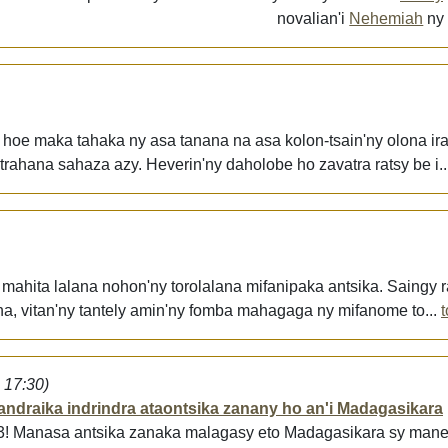
novalian'i
Nehemiah
n
a hoe maka tahaka ny asa tanana na asa kolon-tsain'ny olona ira
rahana sahaza azy. Heverin'ny daholobe ho zavatra ratsy be i..
mahita lalana nohon'ny torolalana mifanipaka antsika. Saingy 
a, vitan'ny tantely amin'ny fomba mahagaga ny mifanome to...
 17:30)
andraika indrindra ataontsika zanany ho an'i Madagasikara
3! Manasa antsika zanaka malagasy eto Madagasikara sy maner