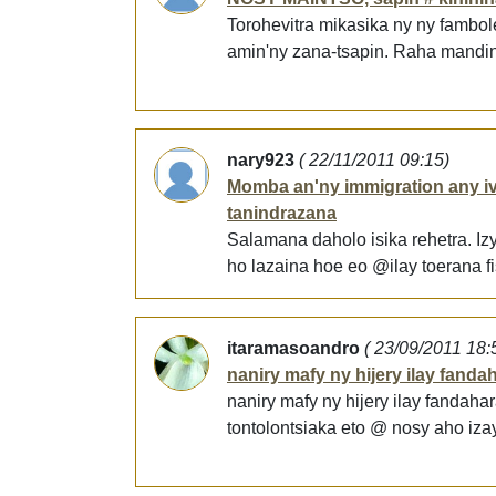
Torohevitra mikasika ny ny fambol
amin'ny zana-tsapin. Raha mandini
nary923
( 22/11/2011 09:15)
Momba an'ny immigration any iv
tanindrazana
Salamana daholo isika rehetra. Izy
ho lazaina hoe eo @ilay toerana f
itaramasoandro
( 23/09/2011 18:
naniry mafy ny hijery ilay fandah
naniry mafy ny hijery ilay fandah
tontolontsiaka eto @ nosy aho izay