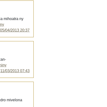
ia mihoatra ny
iny
y
05/04/2013 20:37
zan-
hiny
y
11/03/2013 07:43
ndro mivelona