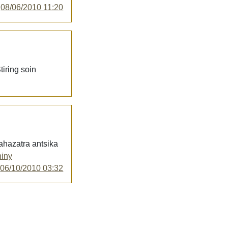
y
08/06/2010 11:20
iring soin
ahazatra antsika
hiny
y
06/10/2010 03:32