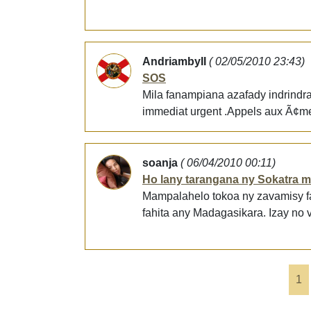
AndriambyII
( 02/05/2010 23:43)
SOS
Mila fanampiana azafady indrindra
immediat urgent .Appels aux Ã¢me
soanja
( 06/04/2010 00:11)
Ho lany tarangana ny Sokatra 
Mampalahelo tokoa ny zavamisy fa 
fahita any Madagasikara. Izay no
1