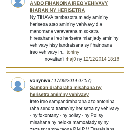
ANDO FIHANOINA IREO VEHIVAVY
IHARAN NY HERISETRA
Ny TIHAVA,tambazotra miady amin'ny
herisetra atao amin'ny vehivavy dia
manomana varavarana misokatra
hiresahana ireo herisetra mianjady amin'ny
vehivavy hisy fandraisana sy fihainoana
ireo vehivavy ih...
tohiny
novalian'i
rhaj0
ny
12/12/2014 18:18
vonynive
( 17/09/2014 07:57)
Sampan-draharaha misahana ny
herisetra amin'ny vehivavy
Ireto ireo sampandraharaha azo antonina
raha sendra tratran'ny herisetra ny vehivavy
- ny fokontany - ny polisy - ny Polisy
misahana ny heloka mamoafady sy ny
zaza tsy ampy taona P.M.P.M Tsaralalàna ...