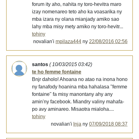
forum ity aho, nahita ny toro-hevitra maro
izay nomenareo teto aho ka voasarika ny
mba izara ny olana mianjady amiko sao
lahy mba misy mety amiko ny toro-hevitr...
tohiny
novalian'i
mpilaza444
ny
22/08/2016 02:56
santos
( 10/03/2015 03:42)
te ho femme fontaine
Bnjr daholo! Ahoana no atao na inona hono
ny fanafody hoanina mba hahalasa "femme
fontaine" fa misy manontany ahy any
amin'ny facebook. Miandry valiny mahafa-
po avy aminareo. Misaotra mialoha....
tohiny
novalian'i
Inja
ny
07/09/2018 08:37