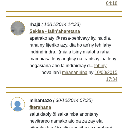
04:18
rhaj0
( 10/11/2014 14:33)
Sekisa - fafin'aharetana
apetrako aty @ resa-behivavy ity, na dia,
raha ny fijeriko azy, dia ho an'ny lehilahy
indrindrindra.. (miala tsiny mialoha raha
mampiasa teny anglisy na frantsay, na teny
nogasiana aho fa indraidray d...
tohiny
novalian'i
mirananirina
ny
10/03/2015
17:34
mihantazo
( 30/10/2014 07:35)
fiterahana
salut daoly ô! saika mba anontany
hevitrareo namako ato oa za zay efa
niteraka tao @ ostie anosibe sy narahani