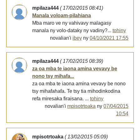
mpilaza444
( 17/02/2015 08:41)
Manala voloam-pilahiana
Mba maro ve ny vahivavy malagasy
manala ny volo-dataky ny vadiny?...
tohiny
novalian'i
ibey
ny
04/10/2021 17:55
mpilaza444
( 17/02/2015 08:39)
za oa mba te iaona amina vevavy be
nono tsy mihafa...
za oa mba te iaona amina vevavy be nono
tsy mihafahafa. Te tsy tia mihodinkodina
refa miresaka firaisana. ...
tohiny
novalian'i
mpisotrtoaka
ny
07/04/2015
10:54
mpisotrtoaka
( 13/02/2015 05:09)