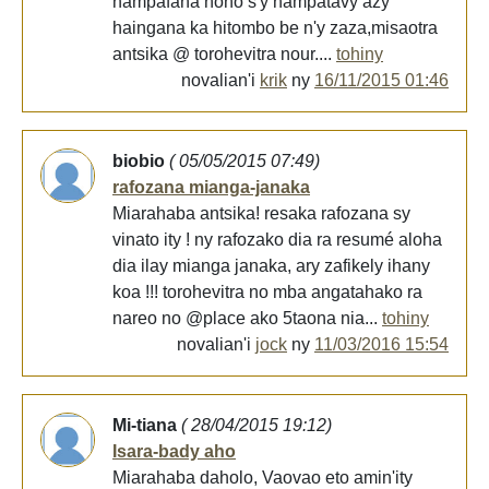
hampafana nono s'y hampatavy azy
haingana ka hitombo be n'y zaza,misaotra
antsika @ torohevitra nour....
tohiny
novalian'i
krik
ny
16/11/2015 01:46
biobio
( 05/05/2015 07:49)
rafozana mianga-janaka
Miarahaba antsika! resaka rafozana sy
vinato ity ! ny rafozako dia ra resumé aloha
dia ilay mianga janaka, ary zafikely ihany
koa !!! torohevitra no mba angatahako ra
nareo no @place ako 5taona nia...
tohiny
novalian'i
jock
ny
11/03/2016 15:54
Mi-tiana
( 28/04/2015 19:12)
Isara-bady aho
Miarahaba daholo, Vaovao eto amin'ity