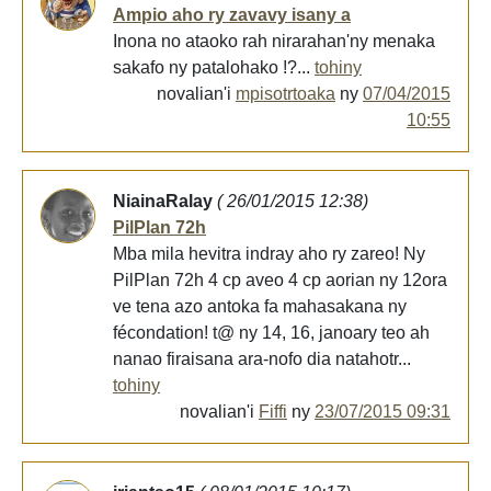
Ampio aho ry zavavy isany a
Inona no ataoko rah nirarahan'ny menaka
sakafo ny patalohako !?...
tohiny
novalian'i
mpisotrtoaka
ny
07/04/2015
10:55
NiainaRalay
( 26/01/2015 12:38)
PilPlan 72h
Mba mila hevitra indray aho ry zareo! Ny
PilPlan 72h 4 cp aveo 4 cp aorian ny 12ora
ve tena azo antoka fa mahasakana ny
fécondation! t@ ny 14, 16, janoary teo ah
nanao firaisana ara-nofo dia natahotr...
tohiny
novalian'i
Fiffi
ny
23/07/2015 09:31