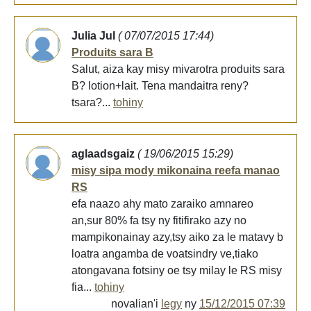
Julia Jul
( 07/07/2015 17:44)
Produits sara B
Salut, aiza kay misy mivarotra produits sara
B? lotion+lait. Tena mandaitra reny?
tsara?...
tohiny
aglaadsgaiz
( 19/06/2015 15:29)
misy sipa mody mikonaina reefa manao
RS
efa naazo ahy mato zaraiko amnareo
an,sur 80% fa tsy ny fitifirako azy no
mampikonainay azy,tsy aiko za le matavy b
loatra angamba de voatsindry ve,tiako
atongavana fotsiny oe tsy milay le RS misy
fia...
tohiny
novalian'i
legy
ny
15/12/2015 07:39