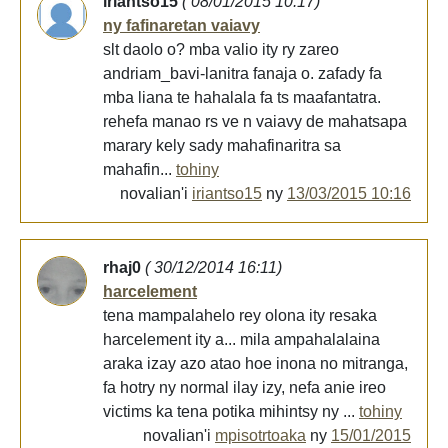
iriantso15
( 08/01/2015 10:17)
ny fafinaretan vaiavy
slt daolo o? mba valio ity ry zareo
andriam_bavi-lanitra fanaja o. zafady fa
mba liana te hahalala fa ts maafantatra.
rehefa manao rs ve n vaiavy de mahatsapa
marary kely sady mahafinaritra sa
mahafin...
tohiny
novalian'i
iriantso15
ny
13/03/2015 10:16
rhaj0
( 30/12/2014 16:11)
harcelement
tena mampalahelo rey olona ity resaka
harcelement ity a... mila ampahalalaina
araka izay azo atao hoe inona no mitranga,
fa hotry ny normal ilay izy, nefa anie ireo
victims ka tena potika mihintsy ny ...
tohiny
novalian'i
mpisotrtoaka
ny
15/01/2015