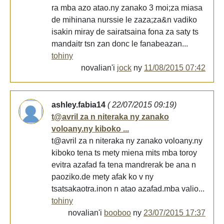
ra mba azo atao.ny zanako 3 moi;za miasa
de mihinana nurssie le zaza;za&n vadiko
isakin miray de sairatsaina fona za saty ts
mandaitr tsn zan donc le fanabeazan...
tohiny
novalian'i
jock
ny
11/08/2015 07:42
ashley.fabia14
( 22/07/2015 09:19)
t@avril za n niteraka ny zanako
voloany.ny kiboko ...
t@avril za n niteraka ny zanako voloany.ny
kiboko tena ts mety miena mits mba toroy
evitra azafad fa tena mandrerak be ana n
paoziko.de mety afak ko v ny
tsatsakaotra.inon n atao azafad.mba valio...
tohiny
novalian'i
booboo
ny
23/07/2015 17:37