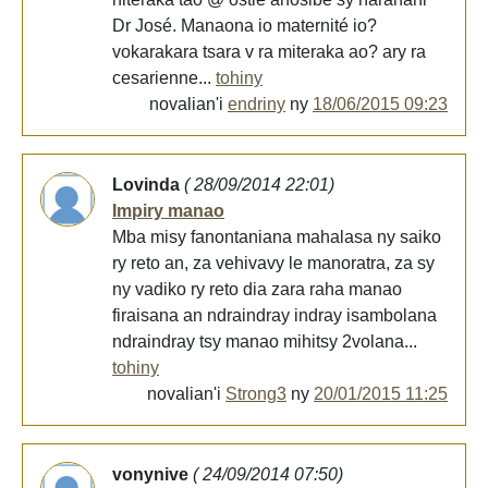
Dr José. Manaona io maternité io?
vokarakara tsara v ra miteraka ao? ary ra
cesarienne...
tohiny
novalian'i
endriny
ny
18/06/2015 09:23
Lovinda
( 28/09/2014 22:01)
Impiry manao
Mba misy fanontaniana mahalasa ny saiko
ry reto an, za vehivavy le manoratra, za sy
ny vadiko ry reto dia zara raha manao
firaisana an ndraindray indray isambolana
ndraindray tsy manao mihitsy 2volana...
tohiny
novalian'i
Strong3
ny
20/01/2015 11:25
vonynive
( 24/09/2014 07:50)