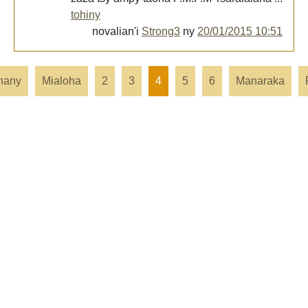
tohiny
novalian'i
Strong3
ny
20/01/2015 10:51
hany
Mialoha
2
3
4
5
6
Manaraka