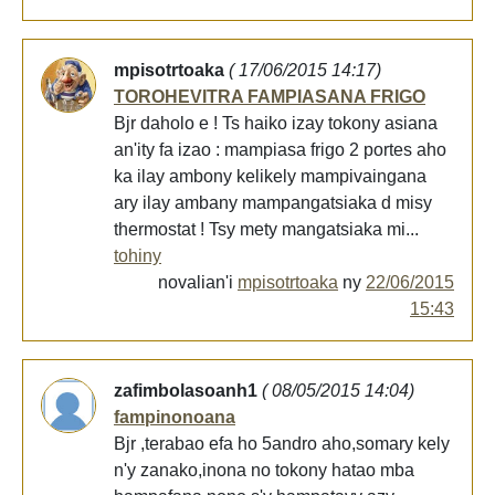
mpisotrtoaka
( 17/06/2015 14:17)
TOROHEVITRA FAMPIASANA FRIGO
Bjr daholo e ! Ts haiko izay tokony asiana
an'ity fa izao : mampiasa frigo 2 portes aho
ka ilay ambony kelikely mampivaingana
ary ilay ambany mampangatsiaka d misy
thermostat ! Tsy mety mangatsiaka mi...
tohiny
novalian'i
mpisotrtoaka
ny
22/06/2015
15:43
zafimbolasoanh1
( 08/05/2015 14:04)
fampinonoana
Bjr ,terabao efa ho 5andro aho,somary kely
n'y zanako,inona no tokony hatao mba