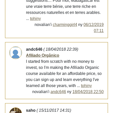
suggestions… Pour moi, Madagascar est
une vraie terre bénie, une terre riche en
ressources naturelles et en terres arables.
...
tohiny
novalian'i
charminggirl4
ny
06/12/2019
07:11
andc646
( 18/04/2018 22:39)
Afiliado Orgânico
I started from scratch with no money to
invest, so I'm making the Afiliado Organic
course available for an affordable price, so
you can sign up and learn everything I've
learned all those years, with ...
tohiny
novalian'i
andc646
ny
18/04/2018 22:50
saho
( 15/11/2017 14:31)