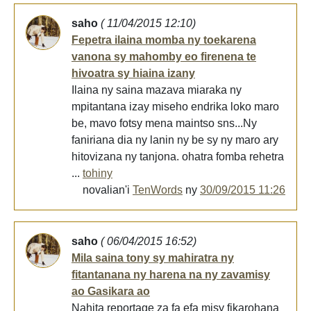
saho
( 11/04/2015 12:10)
Fepetra ilaina momba ny toekarena
vanona sy mahomby eo firenena te
hivoatra sy hiaina izany
Ilaina ny saina mazava miaraka ny
mpitantana izay miseho endrika loko maro
be, mavo fotsy mena maintso sns...Ny
faniriana dia ny lanin ny be sy ny maro ary
hitovizana ny tanjona. ohatra fomba rehetra
...
tohiny
novalian'i
TenWords
ny
30/09/2015 11:26
saho
( 06/04/2015 16:52)
Mila saina tony sy mahiratra ny
fitantanana ny harena na ny zavamisy
ao Gasikara ao
Nahita reportage za fa efa misy fikarohana