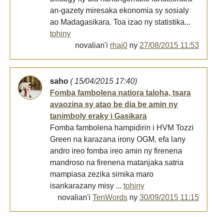
an-gazety miresaka ekonomia sy sosialy
ao Madagasikara. Toa izao ny statistika...
tohiny
novalian'i
rhaj0
ny
27/08/2015 11:53
saho
( 15/04/2015 17:40)
Fomba fambolena natiora taloha, tsara
avaozina sy atao be dia be amin ny
tanimboly eraky i Gasikara
Fomba fambolena hampidirin i HVM Tozzi
Green na karazana irony OGM, efa lany
andro ireo fomba ireo amin ny firenena
mandroso na firenena matanjaka satria
mampiasa zezika simika maro
isankarazany misy ...
tohiny
novalian'i
TenWords
ny
30/09/2015 11:15