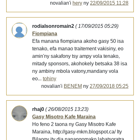
novalian'i
hery
ny
22/09/2015 11:28
rodialsonromain2
( 17/09/2015 05:29)
Fiompiana
Efa manana fiompiana akoho gasy 50 isa
tenako, efa manao traitement vakisiny, eo
amin'ny sakafony tsy ampy vola tenako,
mitady sponsors, akohokely betsaka 38 isa
ny ambiny mbola vatony,mandany vola
eo...
tohiny
novalian'i
BENEM
ny
27/09/2018 05:25
rhaj0
( 26/08/2015 13:23)
Gasy Misotro Kafe Maraina
Ho feno 2 taona ny Gasy Misotro Kafe
Maraina, http://gasy-mkm.blogspot.ca/ Ity
Bilaogy ity dia nanangomako lahatsoratra