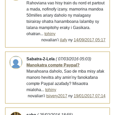
Rahoviana vao hisy train du nord et partout
a mada, nofinofy izany. mamorina mandoa
50milles ariary daholo ny malagasy
tsirairay ohatra hanamboana lalamby sy
lalana mampitohy eraky i Gasikara.
ohatran...
tohiny
novalian'i
ilafy
ny
14/09/2017 05:17
Sabatra-2-Lela
( 07/03/2016 05:03)
Manokatra compte Paypal?
Manahoana daholo, Sao de mba misy afak
manoro hevitra ahy amin'ny fanokafana
compte Paypal azafady? Misaotra
mialoha...
tohiny
novalian'i
tsivery2017
ny
19/01/2017 07:14
saho
( 25/02/2016 18:55)