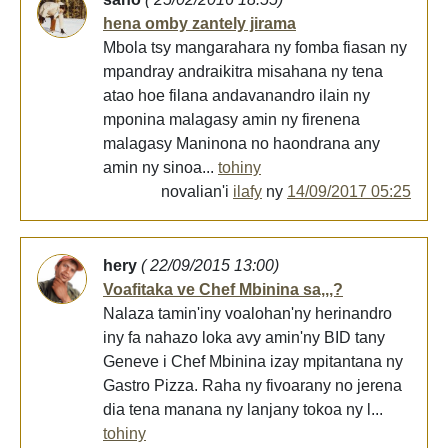
hena omby zantely jirama
Mbola tsy mangarahara ny fomba fiasan ny
mpandray andraikitra misahana ny tena
atao hoe filana andavanandro ilain ny
mponina malagasy amin ny firenena
malagasy Maninona no haondrana any
amin ny sinoa...
tohiny
novalian'i
ilafy
ny
14/09/2017 05:25
hery
( 22/09/2015 13:00)
Voafitaka ve Chef Mbinina sa,,,?
Nalaza tamin'iny voalohan'ny herinandro
iny fa nahazo loka avy amin'ny BID tany
Geneve i Chef Mbinina izay mpitantana ny
Gastro Pizza. Raha ny fivoarany no jerena
dia tena manana ny lanjany tokoa ny l...
tohiny