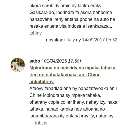
akora sarobidy amin ny faritra eraky
Gasikara ao, indrindra fa akora hahodina
hanaovana ireny entana phone na auto na
resaka entana vita indostria isankaraza...
tohiny
novalian'i
ilafy
ny
14/09/2017 05:32
saho
( 01/04/2015 17:50)
Mpindrana na mpividy na mpaka tahaka,
ireo no nahatafavoaka an i Chine
ankehitriny
Ataovy fanadiadiana ny nahatafavoaka an i
Chine Mpindrana sy mpaka tahaka,
ohatrany copie coller ihany, nahay izy, naka
tahaka, nanao karoka hoe ahoana no
fanamboarana ity entana iray ity, natao ny
f...
tohiny