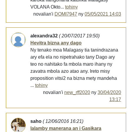
VOLANA Okto...
tohiny
novalian'i
DOMI7947
ny
05/05/2021 14:03
alexandra32
( 20/07/2017 19:50)
Hevitra bizna any dago
Ny tenako moa Malagasy tia tanindrazana
ary efa ela no nipetrahako tany Dago ary
teo no nahitako fa mbola maro ihany ny
zavatra mbola azo atao any. Ireto misy
proposition vitsi2 na bizna mety mandeha
...
tohiny
novalian'i
new_rff2020
ny
30/04/2020
13:17
saho
( 12/06/2016 16:21)
lalamby manerana an i Gasikara