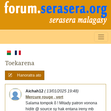
Toekarena
Hanoratra ato
Aichah12
( 13/01/2025 19:48)
Mercure rouge , vert
Salama tompok ô ! Mitady patron vonona
hiditr @ source sy hak entana ireny mb