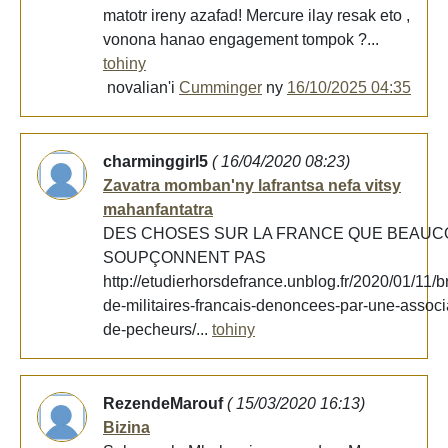
matotr ireny azafad! Mercure ilay resak eto ,
vonona hanao engagement tompok ?...
tohiny
novalian'i
Cumminger
ny
16/10/2025 04:35
charminggirl5
( 16/04/2020 08:23)
Zavatra momban'ny lafrantsa nefa vitsy
mahanfantatra
DES CHOSES SUR LA FRANCE QUE BEAUC
SOUPÇONNENT PAS
http://etudierhorsdefrance.unblog.fr/2020/01/11/br
de-militaires-francais-denoncees-par-une-associ
de-pecheurs/...
tohiny
RezendeMarouf
( 15/03/2020 16:13)
Bizina