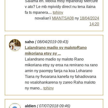
Salama eh. Mbola misy mpandray Mercure
v ato? Le mb mpividy direct nu tena ilaina
fa ts mpanera....
tohiny
novalian'i
MIANTSA08
ny
18/04/2024
14:20
saho
( 08/04/2019 09:43)
Lalandrano madio sy malotoRano
mikoriana etsy sy ...
Lalandrano madio sy maloto Rano
mikoriana etsy sy eroa na renirano na rano
amin ny paompy fanja na koa Loharano
Tiana ny fivoarana kanefa ny fahadiovana
no voalohankarena ry zareo Raha maloto
ny mano...
tohiny
aldien
( 07/07/2018 09:46)