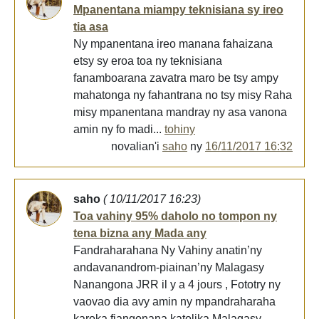
Mpanentana miampy teknisiana sy ireo
tia asa
Ny mpanentana ireo manana fahaizana
etsy sy eroa toa ny teknisiana
fanamboarana zavatra maro be tsy ampy
mahatonga ny fahantrana no tsy misy Raha
misy mpanentana mandray ny asa vanona
amin ny fo madi...
tohiny
novalian'i
saho
ny
16/11/2017 16:32
saho
( 10/11/2017 16:23)
Toa vahiny 95% daholo no tompon ny
tena bizna any Mada any
Fandraharahana Ny Vahiny anatin’ny
andavanandrom-piainan’ny Malagasy
Nanangona JRR il y a 4 jours , Fototry ny
vaovao dia avy amin ny mpandraharaha
karoka fiangonana katolika Malagasy