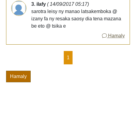
3. ilafy
( 14/09/2017 05:17)
sarotra leisy ny manao latsakemboka @
izany fa ny resaka saosy dia tena mazana
be eto @ tsika e
Hamaly
1
Hamaly