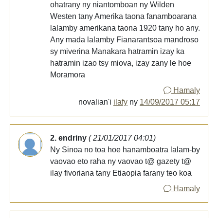
ohatrany ny niantomboan ny Wilden
Westen tany Amerika taona fanamboarana
lalamby amerikana taona 1920 tany ho any.
Any mada lalamby Fianarantsoa mandroso
sy miverina Manakara hatramin izay ka
hatramin izao tsy miova, izay zany le hoe
Moramora
Hamaly
novalian'i
ilafy
ny
14/09/2017 05:17
2. endriny
( 21/01/2017 04:01)
Ny Sinoa no toa hoe hanamboatra lalam-by
vaovao eto raha ny vaovao t@ gazety t@
ilay fivoriana tany Etiaopia farany teo koa
Hamaly