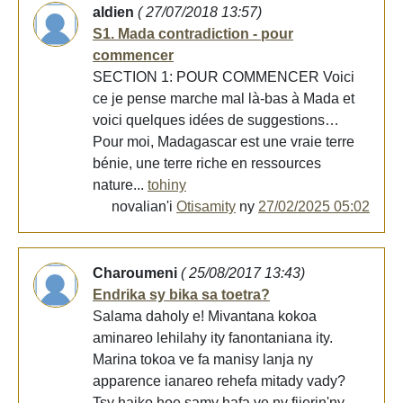
aldien
( 27/07/2018 13:57)
S1. Mada contradiction - pour
commencer
SECTION 1: POUR COMMENCER Voici
ce je pense marche mal là-bas à Mada et
voici quelques idées de suggestions…
Pour moi, Madagascar est une vraie terre
bénie, une terre riche en ressources
nature...
tohiny
novalian'i
Otisamity
ny
27/02/2025 05:02
Charoumeni
( 25/08/2017 13:43)
Endrika sy bika sa toetra?
Salama daholy e! Mivantana kokoa
aminareo lehilahy ity fanontaniana ity.
Marina tokoa ve fa manisy lanja ny
apparence ianareo rehefa mitady vady?
Tsy haiko hoe samy hafa ve ny fijerin'ny