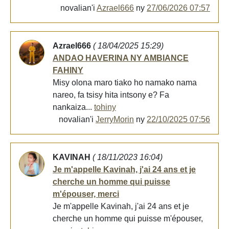
novalian'i
Azrael666
ny
27/06/2026 07:57
Azrael666
( 18/04/2025 15:29)
ANDAO HAVERINA NY AMBIANCE
FAHINY
Misy olona maro tiako ho namako nama
nareo, fa tsisy hita intsony e? Fa
nankaiza...
tohiny
novalian'i
JerryMorin
ny
22/10/2025 07:56
KAVINAH
( 18/11/2023 16:04)
Je m'appelle Kavinah, j'ai 24 ans et je
cherche un homme qui puisse
m'épouser, merci
Je m'appelle Kavinah, j'ai 24 ans et je
cherche un homme qui puisse m'épouser,