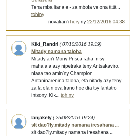
Tena mba liana e - za mbola velona tttttt...
tohiny
novalian'i
hery
ny
22/12/2016 04:38
Kiki_Randrl
( 07/10/2016 19:19)
Mitady namana taloha
Mitady an'i Mony Prisca raha misy
mahalala azy nipetraka teny Antsakaviro,
niasa tao amin'ny Champion
Antaninarenina taloha, efa nitady azy teny
za fa efa niova trano hoe dia tsy fantatro
intsony, Kik...
tohiny
lanjakely
( 25/08/2016 19:24)
slt dao?ly.mitady namana iresahana ...
slt dao?ly.mitady namana iresahana ...