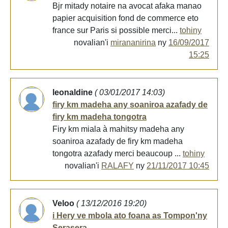
Bjr mitady notaire na avocat afaka manao
papier acquisition fond de commerce eto
france sur Paris si possible merci...
tohiny
novalian'i
mirananirina
ny
16/09/2017
15:25
leonaldine
( 03/01/2017 14:03)
firy km madeha any soaniroa azafady de
firy km madeha tongotra
Firy km miala à mahitsy madeha any
soaniroa azafady de firy km madeha
tongotra azafady merci beaucoup ...
tohiny
novalian'i
RALAFY
ny
21/11/2017 10:45
Veloo
( 13/12/2016 19:20)
i Hery ve mbola ato foana as Tompon'ny
Serasera