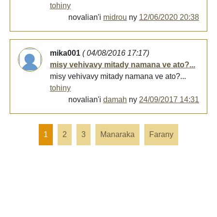
tohiny
novalian'i
midrou
ny
12/06/2020 20:38
mika001
( 04/08/2016 17:17)
misy vehivavy mitady namana ve ato?...
misy vehivavy mitady namana ve ato?...
tohiny
novalian'i
damah
ny
24/09/2017 14:31
1
2
3
Manaraka
Farany