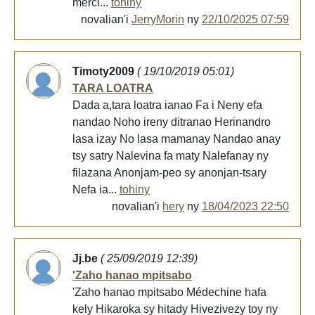
merci...
tohiny
novalian'i
JerryMorin
ny
22/10/2025 07:59
Timoty2009
( 19/10/2019 05:01)
TARA LOATRA
Dada a,tara loatra ianao Fa i Neny efa
nandao Noho ireny ditranao Herinandro
lasa izay No lasa mamanay Nandao anay
tsy satry Nalevina fa maty Nalefanay ny
filazana Anonjam-peo sy anonjan-tsary
Nefa ia...
tohiny
novalian'i
hery
ny
18/04/2023 22:50
Jj.be
( 25/09/2019 12:39)
'Zaho hanao mpitsabo
'Zaho hanao mpitsabo Médechine hafa
kely Hikaroka sy hitady Hivezivezy toy ny