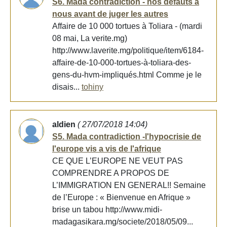
S6. Mada contradiction - nos défauts à
nous avant de juger les autres
Affaire de 10 000 tortues à Toliara - (mardi
08 mai, La verite.mg)
http://www.laverite.mg/politique/item/6184-
affaire-de-10-000-tortues-à-toliara-des-
gens-du-hvm-impliqués.html Comme je le
disais...
tohiny
aldien
( 27/07/2018 14:04)
S5. Mada contradiction -l'hypocrisie de
l'europe vis a vis de l'afrique
CE QUE L’EUROPE NE VEUT PAS
COMPRENDRE A PROPOS DE
L’IMMIGRATION EN GENERAL!! Semaine
de l’Europe : « Bienvenue en Afrique »
brise un tabou http://www.midi-
madagasikara.mg/societe/2018/05/09...