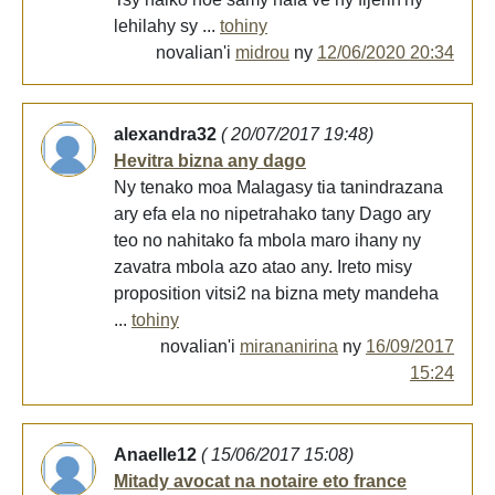
lehilahy sy ...
tohiny
novalian'i
midrou
ny
12/06/2020 20:34
alexandra32
( 20/07/2017 19:48)
Hevitra bizna any dago
Ny tenako moa Malagasy tia tanindrazana
ary efa ela no nipetrahako tany Dago ary
teo no nahitako fa mbola maro ihany ny
zavatra mbola azo atao any. Ireto misy
proposition vitsi2 na bizna mety mandeha
...
tohiny
novalian'i
mirananirina
ny
16/09/2017
15:24
Anaelle12
( 15/06/2017 15:08)
Mitady avocat na notaire eto france