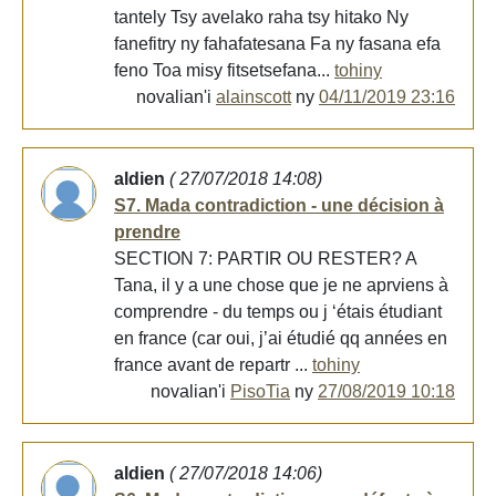
tantely Tsy avelako raha tsy hitako Ny
fanefitry ny fahafatesana Fa ny fasana efa
feno Toa misy fitsetsefana...
tohiny
novalian'i
alainscott
ny
04/11/2019 23:16
aldien
( 27/07/2018 14:08)
S7. Mada contradiction - une décision à
prendre
SECTION 7: PARTIR OU RESTER? A
Tana, il y a une chose que je ne aprviens à
comprendre - du temps ou j ‘étais étudiant
en france (car oui, j’ai étudié qq années en
france avant de repartr ...
tohiny
novalian'i
PisoTia
ny
27/08/2019 10:18
aldien
( 27/07/2018 14:06)