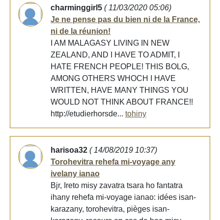
charminggirl5
( 11/03/2020 05:06)
Je ne pense pas du bien ni de la France,
ni de la réunion!
I AM MALAGASY LIVING IN NEW
ZEALAND, AND I HAVE TO ADMIT, I
HATE FRENCH PEOPLE! THIS BOLG,
AMONG OTHERS WHOCH I HAVE
WRITTEN, HAVE MANY THINGS YOU
WOULD NOT THINK ABOUT FRANCE!!
http://etudierhorsde...
tohiny
harisoa32
( 14/08/2019 10:37)
Torohevitra rehefa mi-voyage any
ivelany ianao
Bjr, Ireto misy zavatra tsara ho fantatra
ihany rehefa mi-voyage ianao: idées isan-
karazany, torohevitra, pièges isan-