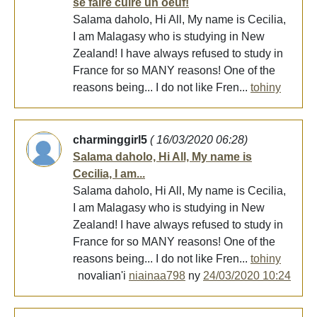
se faire cuire un oeuf!
Salama daholo, Hi All, My name is Cecilia,
I am Malagasy who is studying in New
Zealand! I have always refused to study in
France for so MANY reasons! One of the
reasons being... I do not like Fren...
tohiny
charminggirl5
( 16/03/2020 06:28)
Salama daholo, Hi All, My name is
Cecilia, I am...
Salama daholo, Hi All, My name is Cecilia,
I am Malagasy who is studying in New
Zealand! I have always refused to study in
France for so MANY reasons! One of the
reasons being... I do not like Fren...
tohiny
novalian'i
niainaa798
ny
24/03/2020 10:24