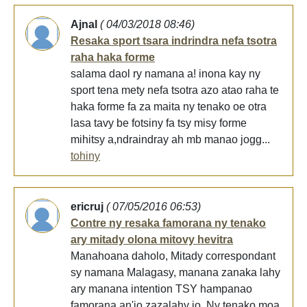
Ajnal
( 04/03/2018 08:46)
Resaka sport tsara indrindra nefa tsotra
raha haka forme
salama daol ry namana a! inona kay ny
sport tena mety nefa tsotra azo atao raha te
haka forme fa za maita ny tenako oe otra
lasa tavy be fotsiny fa tsy misy forme
mihitsy a,ndraindray ah mb manao jogg...
tohiny
ericruj
( 07/05/2016 06:53)
Contre ny resaka famorana ny tenako
ary mitady olona mitovy hevitra
Manahoana daholo, Mitady correspondant
sy namana Malagasy, manana zanaka lahy
ary manana intention TSY hampanao
famorana an'io zazalahy io. Ny tenako moa