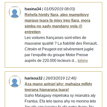
hasina34
( 01/05/2019 08:03)
Rehefa hividy fiara, aleo mampitovy
marque tsara fa misy ireo fiara, mora
simba no sady mandany vola @
entretien
Les voitures françaises sont-elles de
mauvaise qualité ? La fiabilité des Renault,
Citroën et Peugeot est sévèrement jugée
par l'enquête du groupe Motor Presse
auprès de 220.000 lecteurs d...
tohiny
harisoa32
( 26/03/2019 12:46)
Aza mano aotran'ahy: mahaiza mifidy
toerana hianarana tsara!
Izaho Malagasy mipetraka sy mianatra aty
Frantsa. Efa telo taona ahy no monina teto
Ary efa azo lazaina fa efa patra ihany. Ny