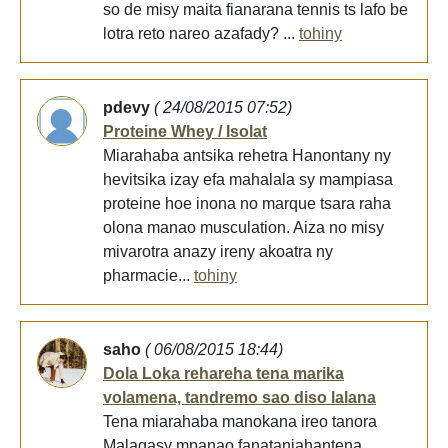
so de misy maita fianarana tennis ts lafo be
lotra reto nareo azafady? ...
tohiny
pdevy
( 24/08/2015 07:52)
Proteine Whey / Isolat
Miarahaba antsika rehetra Hanontany ny
hevitsika izay efa mahalala sy mampiasa
proteine hoe inona no marque tsara raha
olona manao musculation. Aiza no misy
mivarotra anazy ireny akoatra ny
pharmacie...
tohiny
saho
( 06/08/2015 18:44)
Dola Loka rehareha tena marika
volamena, tandremo sao diso lalana
Tena miarahaba manokana ireo tanora
Malagasy mpanao fanatanjahantena