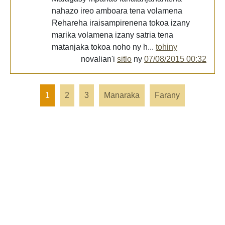
nahazo ireo amboara tena volamena
Rehareha iraisampirenena tokoa izany
marika volamena izany satria tena
matanjaka tokoa noho ny h...
tohiny
novalian'i
sitlo
ny
07/08/2015 00:32
1
2
3
Manaraka
Farany