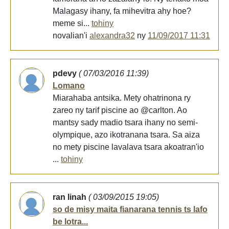
Malagasy ihany, fa mihevitra ahy hoe?
meme si...
tohiny
novalian'i
alexandra32
ny
11/09/2017 11:31
pdevy
( 07/03/2016 11:39)
Lomano
Miarahaba antsika. Mety ohatrinona ry
zareo ny tarif piscine ao @carlton. Ao
mantsy sady madio tsara ihany no semi-
olympique, azo ikotranana tsara. Sa aiza
no mety piscine lavalava tsara akoatran'io
...
tohiny
ran linah
( 03/09/2015 19:05)
so de misy maita fianarana tennis ts lafo
be lotra...