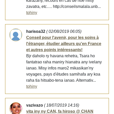
karazany, recours en cas de hoe misy
zavatra, etc…. http://conseilsmalala.unb...
tohiny
harisoa32
( 02/08/2019 06:05)
Conseil pour l'avenir, pour les soins à
l'étranger, étudier ailleurs qu'en France
et autres points intéressants!
Bjr daholo ry havana rehetra, Tsara ho
fantatrao raha maniry hianatra any ivelany
ianao. Misy infos maro2 mikasikan'ny
voyages, pays d'études samihafa ary koa
raha tia hitsabo-tena ianao. Alternativ...
tohiny
vazivazo
( 18/07/2019 14:16)
vita iny ny CAN, fa hiroso @ CHAN