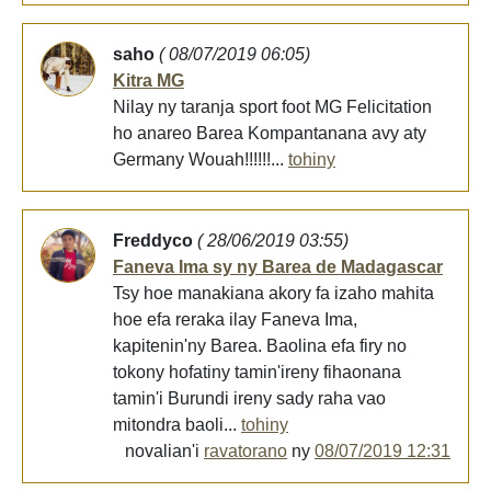
saho
( 08/07/2019 06:05)
Kitra MG
Nilay ny taranja sport foot MG Felicitation
ho anareo Barea Kompantanana avy aty
Germany Wouah!!!!!!...
tohiny
Freddyco
( 28/06/2019 03:55)
Faneva Ima sy ny Barea de Madagascar
Tsy hoe manakiana akory fa izaho mahita
hoe efa reraka ilay Faneva Ima,
kapitenin'ny Barea. Baolina efa firy no
tokony hofatiny tamin'ireny fihaonana
tamin'i Burundi ireny sady raha vao
mitondra baoli...
tohiny
novalian'i
ravatorano
ny
08/07/2019 12:31