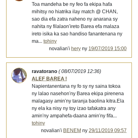
Toa mandeha be ny feo fa ekipa hafa
mihitsy no hiatrika ilay match @ CHAN,
sao dia efa zatra naheno ny anarana sy
nahita ny filalaon'ireto Barea efa malaza
ireto isika ka sao handiso fanantenana ny
ma...
tohiny
novalian'i
hery
ny
19/07/2019 15:00
ravatorano
( 08/07/2019 12:36)
ALEF BAREA !
Napientanentana ny fo sy ny saina tokoa
ny lalao nasehon'ny Barea ekipa pirenena
malagasy amin'ny taranja baolina kitra.Ela
ny ela ka nisy ny toy izao tafakatra any
amin'ny ampahefa-daana amin'ny fifa...
tohiny
novalian'i
BENEM
ny
29/11/2019 09:57