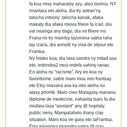
fa koa misy maharatsy azy, aleo tsorina. NY
imantara eto aloha, dia try aotran’ny
talocha intsony: talocha kanak, afaka
makaty dia afaka miova filiere fa icao, dia
val miainga any dago, dia int filiere ins
Frana no try maintsy tazomina satria raha
tay izana, dia annulé ny visa de séjour eto
Frantsa.
Ny hitako koa, dia lasa sarotra ny mitad asa
eto, indrindra2 moa redefa vahiny ianao.
Eo aloha ny “racisme”, Ary eo koa ny
favoritisme, satire maro moa ireo frantsay
eto Etsy manana asa ka ireo aloha no
ataxy priorité. Maro creo Malagasy manana
diplome de medecine, nahavita tsars fa dia
miafara lasa “asistant” any @ hopitaly
public ireny. Mampalahelo ihany clay
situation. Maro koa ire gasy eto laFrantsa,
Etsy mijanona mianatra satria @ izay,