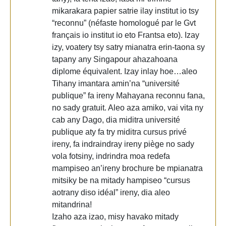
mikarakara papier satrie ilay institut io tsy
“reconnu” (néfaste homologué par le Gvt
français io institut io eto Frantsa eto). Izay
izy, voatery tsy satry mianatra erin-taona sy
tapany any Singapour ahazahoana
diplome équivalent. Izay inlay hoe…aleo
Tihany imantara amin’na “université
publique” fa ireny Mahayana reconnu fana,
no sady gratuit. Aleo aza amiko, vai vita ny
cab any Dago, dia miditra université
publique aty fa try miditra cursus privé
ireny, fa indraindray ireny piège no sady
vola fotsiny, indrindra moa redefa
mampiseo an’ireny brochure be mpianatra
mitsiky be na mitady hampiseo “cursus
aotrany diso idéal” ireny, dia aleo
mitandrina!
Izaho aza izao, misy havako mitady