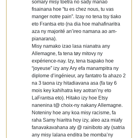
somary misy toetra no sady manao
fisainana hoe “tu es chez nous, tu vas
manger notre pain”. Izay no tena tsy tiako
eto Frantsa eto (na dia hoe mahafinaritra
aza ny majorité an’ireo namana ao am-
pianarana).
Misy namako izao lasa nianatra any
Allemagne, fa tena tøy mitovy ny
expérience-nay. Izy, tena tsapako hoe
“joyeuse” izy any Ary efa manampitra ny
diplome d’ingénieur, ary fantatro fa ahazo 2
na 3 taona izy hitadiavana asa (fa tay 6
mois key kahihatra key aotran’ny eto
LaFrantsa eto). Hitako izy hoe Etsy
nanenina t@ choix-ny nakany Allemagne.
Noteniny hoe any koa misy racisme, fa
raha Samy hiaritra hoy izy, aleo aza miafy
fanavakavahana aty @ rainiboto aty (satria
any misy lalana enditra be momba’ny