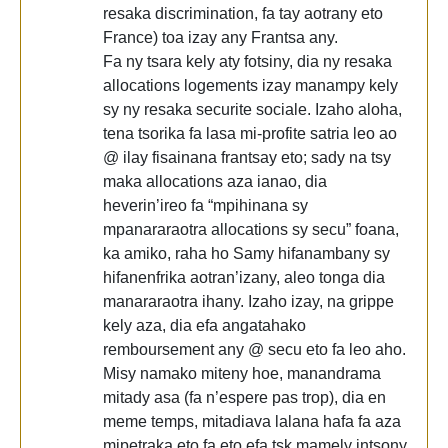
resaka discrimination, fa tay aotrany eto
France) toa izay any Frantsa any.
Fa ny tsara kely aty fotsiny, dia ny resaka
allocations logements izay manampy kely
sy ny resaka securite sociale. Izaho aloha,
tena tsorika fa lasa mi-profite satria leo ao
@ ilay fisainana frantsay eto; sady na tsy
maka allocations aza ianao, dia
heverin’ireo fa “mpihinana sy
mpanararaotra allocations sy secu” foana,
ka amiko, raha ho Samy hifanambany sy
hifanenfrika aotran’izany, aleo tonga dia
manararaotra ihany. Izaho izay, na grippe
kely aza, dia efa angatahako
remboursement any @ secu eto fa leo aho.
Misy namako miteny hoe, manandrama
mitady asa (fa n’espere pas trop), dia en
meme temps, mitadiava lalana hafa fa aza
mipetraka eto fa eto efa tsk mamely intsony.