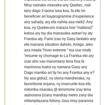
Misy namako mianatra any Quebec, nail
tany dago 3 taona lasa koa, fa efa mi-
beneficier an’ilayprogramme d’experience
any sahady, ary efa nahita asa meti2. Any
koa, ny Quebecois malaza hoe “mafana2”
kokoa ary tsy dia manavaka aotran’ny aty
Frantsa aty. Faire izao ny Gasy fantatro any
efa manana situation daholo. Amigo, aleo
aza miada “hiver extreme “ toa izar miafy
“resume sy chomage to La Frantsa eto ary
izao aho vao manontany tena hoa fa
maninona loatra ny namana Gasy any
Dago mambo an’ity ho any Frantsa any e?
Ny asa gidra2, ny olona mandreraka, ny
favoritisme enjana, ny insecurite koa efa
mitomba miaraka @ terrorisme izay tena
atahorana (izany mandray metro zany dia
mifampitazana fotsiny..lasa misy paranoia