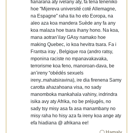
fianarana aty ivelany aty, fa tena teneniko
hoe “Mijereva université coté Allemagne,
na Espagne” raha tia ho eto Eoropa, na
aleo aza koa mandera Suède any fa any
koa malaza hoe tsara ihany hono. Na koa,
mana aotran’ilay GAsy namako hoe
making Quebec, io koa hevitra tsara. Fa i
Frantsa iray , Belgique roa (andro ratsy,
mponina raciste no mpanavakavaka,
terrorisme koa feno, manoroan-dava, be
an’ireny “obédés sexuels
ireny..mahatsiravina), ire dia firenena Samy
carotta ahazahoana visa, no sady
manomboka mankahala vahiny, indrindra
isika avy aty Afrika, no be préjugés, no
sady tsy misy asa fa asa manambany no
misy raha ho hisy aza fa ireny koa ange aty
efa hiadiana @ afrikana ee!
Hamaly