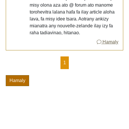
misy olona aza ato @ forum ato manome
torohevitra lalana hafa fa ilay article aloha
lava, fa misy idee tsara. Aotrany ankizy
mianatra any nouvelle-zelande ilay izy fa
raha tadiavinao, hitanao.
Hamaly
1
Hamaly