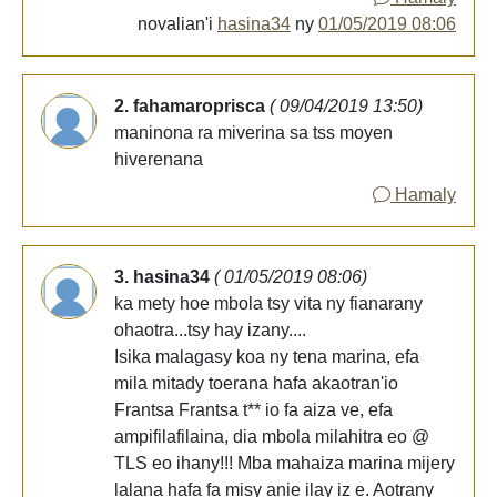
novalian'i
hasina34
ny
01/05/2019 08:06
2. fahamaroprisca
( 09/04/2019 13:50)
maninona ra miverina sa tss moyen
hiverenana
Hamaly
3. hasina34
( 01/05/2019 08:06)
ka mety hoe mbola tsy vita ny fianarany
ohaotra...tsy hay izany....
Isika malagasy koa ny tena marina, efa
mila mitady toerana hafa akaotran'io
Frantsa Frantsa t** io fa aiza ve, efa
ampifilafilaina, dia mbola milahitra eo @
TLS eo ihany!!! Mba mahaiza marina mijery
lalana hafa fa misy anie ilay iz e. Aotrany