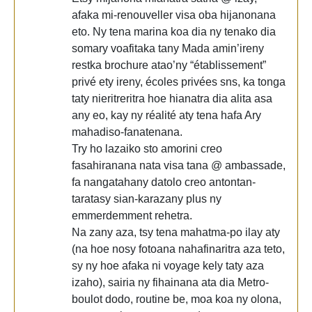
afaka mi-renouveller visa oba hijanonana
eto. Ny tena marina koa dia ny tenako dia
somary voafitaka tany Mada amin’ireny
restka brochure atao’ny “établissement”
privé ety ireny, écoles privées sns, ka tonga
taty nieritreritra hoe hianatra dia alita asa
any eo, kay ny réalité aty tena hafa Ary
mahadiso-fanatenana.
Try ho lazaiko sto amorini creo
fasahiranana nata visa tana @ ambassade,
fa nangatahany datolo creo antontan-
taratasy sian-karazany plus ny
emmerdemment rehetra.
Na zany aza, tsy tena mahatma-po ilay aty
(na hoe nosy fotoana nahafinaritra aza teto,
sy ny hoe afaka ni voyage kely taty aza
izaho), sairia ny fihainana ata dia Metro-
boulot dodo, routine be, moa koa ny olona,