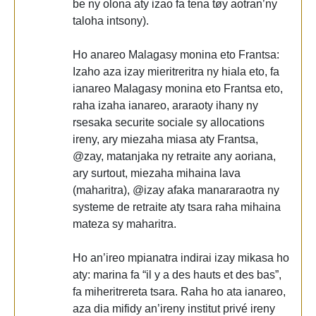
be ny olona aty izao fa tena tøy aotran’ny
taloha intsony).
Ho anareo Malagasy monina eto Frantsa:
Izaho aza izay mieritreritra ny hiala eto, fa
ianareo Malagasy monina eto Frantsa eto,
raha izaha ianareo, araraoty ihany ny
rsesaka securite sociale sy allocations
ireny, ary miezaha miasa aty Frantsa,
@zay, matanjaka ny retraite any aoriana,
ary surtout, miezaha mihaina lava
(maharitra), @izay afaka manararaotra ny
systeme de retraite aty tsara raha mihaina
mateza sy maharitra.
Ho an’ireo mpianatra indirai izay mikasa ho
aty: marina fa “il y a des hauts et des bas”,
fa miheritrereta tsara. Raha ho ata ianareo,
aza dia mifidy an’ireny institut privé ireny