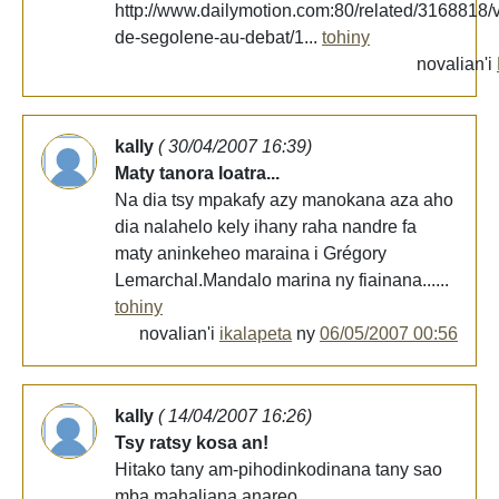
http://www.dailymotion.com:80/related/3168818/v
de-segolene-au-debat/1...
tohiny
novalian'i
kally
( 30/04/2007 16:39)
Maty tanora loatra...
Na dia tsy mpakafy azy manokana aza aho
dia nalahelo kely ihany raha nandre fa
maty aninkeheo maraina i Grégory
Lemarchal.Mandalo marina ny fiainana......
tohiny
novalian'i
ikalapeta
ny
06/05/2007 00:56
kally
( 14/04/2007 16:26)
Tsy ratsy kosa an!
Hitako tany am-pihodinkodinana tany sao
mba mahaliana anareo.