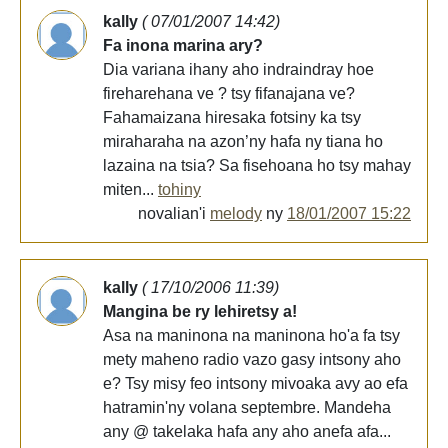
kally
( 07/01/2007 14:42)
Fa inona marina ary?
Dia variana ihany aho indraindray hoe
fireharehana ve ? tsy fifanajana ve?
Fahamaizana hiresaka fotsiny ka tsy
miraharaha na azon’ny hafa ny tiana ho
lazaina na tsia? Sa fisehoana ho tsy mahay
miten...
tohiny
novalian'i
melody
ny
18/01/2007 15:22
kally
( 17/10/2006 11:39)
Mangina be ry lehiretsy a!
Asa na maninona na maninona ho'a fa tsy
mety maheno radio vazo gasy intsony aho
e? Tsy misy feo intsony mivoaka avy ao efa
hatramin'ny volana septembre. Mandeha
any @ takelaka hafa any aho anefa afa...