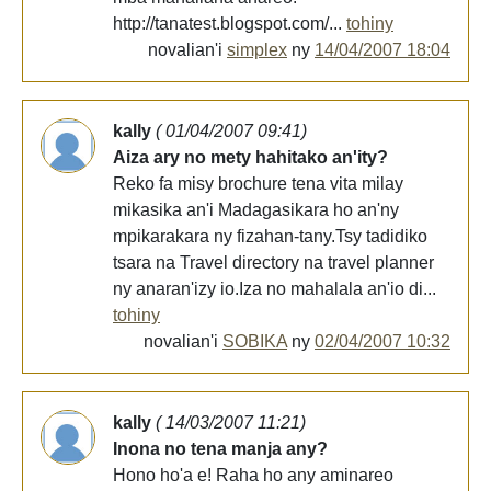
http://tanatest.blogspot.com/...
tohiny
novalian'i
simplex
ny
14/04/2007 18:04
kally
( 01/04/2007 09:41)
Aiza ary no mety hahitako an'ity?
Reko fa misy brochure tena vita milay
mikasika an'i Madagasikara ho an'ny
mpikarakara ny fizahan-tany.Tsy tadidiko
tsara na Travel directory na travel planner
ny anaran'izy io.Iza no mahalala an'io di...
tohiny
novalian'i
SOBIKA
ny
02/04/2007 10:32
kally
( 14/03/2007 11:21)
Inona no tena manja any?
Hono ho'a e! Raha ho any aminareo