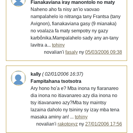
Fianakaviana iray manontolo no maty
Naheno aho fa nisy an'io vaovao
nampalahelo io nitranga tany Frantsa (tany
Avignon), fianakaviana gasy (9 mianaka)
no voalaza fa maty sempotry ny gazy
karbônika.Mampalahelo sady any an-tany
lavitra a...
tohiny
novalian'i
fasaly
ny
05/03/2006 09:38
kally
( 02/01/2006 16:37)
Fampitahana tsotsotra
Ary hono ho'a e? Mba inona ny fiaranareo
dia inona no itiavanareo azy dia inona no
tsy itiavanareo azy?Mba tsy maintsy
lazaina daholo ny tsininy sy izay mba tena
masaka aminy an! ...
tohiny
novalian'i
rakotoxyz
ny
27/01/2006 17:56