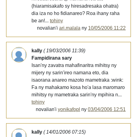
(hiaramisakafo sy hiresadresaka ohatra)
dia iza no ho fidianareo? Roa ihany raha
be an!...
tohiny
novalian'i
ari.malala
ny
10/05/2006 11:22
kally
( 19/03/2006 11:39)
Fampidirana sary
Isan'ny zavatra mahafinaritra mihitsy ny
mijery ny sarin'ireo namana eto, dia
isaorana anareo mazoto mametraka :wink:
Fa ny mahakamo kosa ho'a lasa maromaro
mihitsy ny mametraka sarin'ny mpihira n...
tohiny
novalian'i
yonikafopl
ny
03/04/2006 12:51
kally
( 14/01/2006 07:15)