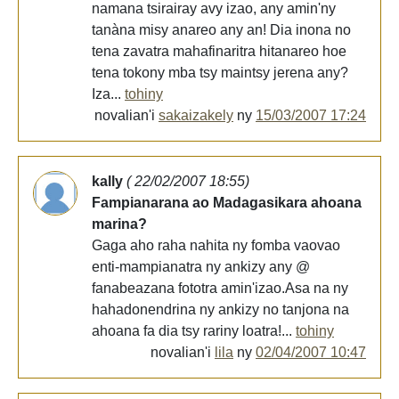
namana tsirairay avy izao, any amin'ny
tanàna misy anareo any an! Dia inona no
tena zavatra mahafinaritra hitanareo hoe
tena tokony mba tsy maintsy jerena any?
Iza...
tohiny
novalian'i
sakaizakely
ny
15/03/2007 17:24
kally
( 22/02/2007 18:55)
Fampianarana ao Madagasikara ahoana
marina?
Gaga aho raha nahita ny fomba vaovao
enti-mampianatra ny ankizy any @
fanabeazana fototra amin'izao.Asa na ny
hahadonendrina ny ankizy no tanjona na
ahoana fa dia tsy rariny loatra!...
tohiny
novalian'i
lila
ny
02/04/2007 10:47