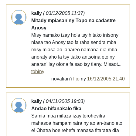
kally
( 03/12/2005 11:37)
Mitady mpiasan'ny Topo na cadastre
Anosy
Misy namako izay ho'a tsy hitako intsony
niasa tao Anosy tao fa raha sendra mba
misy miasa ao ianareo namana dia mba
anoraty aho fa tsy tiako antsoina eto ny
anaran'ilay olona fa sao tsy tiany. Misaot...
tohiny
novalian'i
fijo
ny
16/12/2005 21:40
kally
( 04/11/2005 19:03)
Andao hifanakalo fika
Samia mba milaza izay torohevitra
mahasoa hampamiratra ny ao an-trano eto
e! Ohatra hoe rehefa manasa fitaratra dia