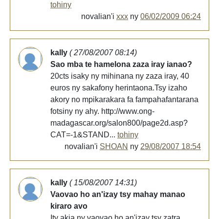
tohiny
novalian'i
xxx
ny
06/02/2009 06:24
kally
( 27/08/2007 08:14)
Sao mba te hamelona zaza iray ianao?
20cts isaky ny mihinana ny zaza iray, 40
euros ny sakafony herintaona.Tsy izaho
akory no mpikarakara fa fampahafantarana
fotsiny ny ahy. http://www.ong-
madagascar.org/salon800/page2d.asp?
CAT=-1&STAND...
tohiny
novalian'i
SHOAN
ny
29/08/2007 18:54
kally
( 15/08/2007 14:31)
Vaovao ho an'izay tsy mahay manao
kiraro avo
Ity akia ny vaovao ho an'izay tsy zatra