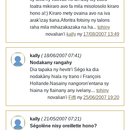
loatra mikiraro avo fa mila misolosolo kiraro
hono a!:) Kiraro mety ovaina avo na iva
arak'izay tiana.Aforitra fotsiny ny talons
raha mila mihazakazaka na ha...
tohiny
novalian'i
kally
ny
17/08/2007 13:49
kally
( 18/06/2007 07:41)
Nodakany rangahy
Dia tapaka ny hevitr'i Ségo ka dia
nodakàny hiala ny trano i François
Hollande.Nasainy nangoron'entana sy
hiaina ny fiainany any ivelany....
tohiny
novalian'i
Fiffi
ny
25/06/2007 19:20
kally
( 21/05/2007 07:21)
Ségolène nisy oreillette hono?