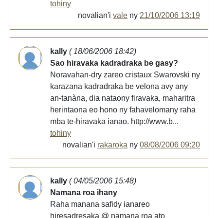
tohiny
novalian'i
vale
ny
21/10/2006 13:19
kally
( 18/06/2006 18:42)
Sao hiravaka kadradraka be gasy?
Noravahan-dry zareo cristaux Swarovski ny
karazana kadradraka be velona avy any
an-tanàna, dia nataony firavaka, maharitra
herintaona eo hono ny fahavelomany raha
mba te-hiravaka ianao. http://www.b...
tohiny
novalian'i
rakaroka
ny
08/08/2006 09:20
kally
( 04/05/2006 15:48)
Namana roa ihany
Raha manana safidy ianareo
hiresadresaka @ namana roa ato