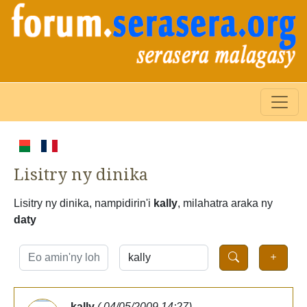
Lisitry ny dinika
Lisitry ny dinika, nampidirin'i
kally
, milahatra araka ny
daty
kally
( 04/05/2009 14:27)