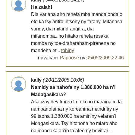
Ha zalah!
Dia variana aho rehefa mba mandalondalo
eto ka tsy aritro intsony ny farany. Mifanasa
vangy, dia mifandrangitra, dia
mifanompa...no hitako rehefa resaka
momba ny toe-draharaham-pirenena no
mandeha et...
tohiny
novalian'i
Papoose
ny
05/05/2009 22:46
kally
( 20/11/2008 10:06)
Namidy sa nahofa ny 1.380.000 ha n'i
Madagasikara?
Asa izay hevitrareo fa reko io maraina io fa
nampanofaina ny koreanina mandritry ny
99 taona 1.380.000 ha amin'ny velaran'i
Mdagasikara. Tsy hitonona ho miaro aho
na mandaka an'io fa aleo ny hevitrar...