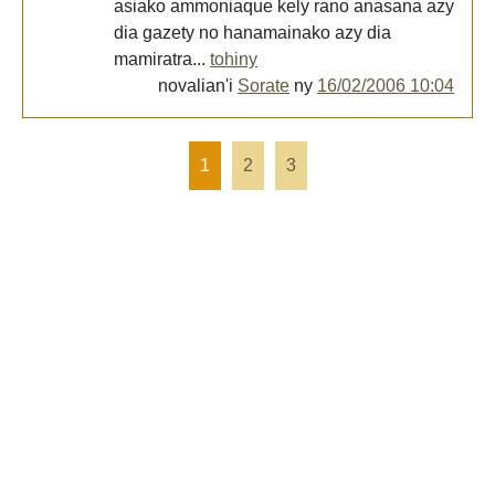
asiako ammoniaque kely rano anasana azy
dia gazety no hanamainako azy dia
mamiratra...
tohiny
novalian'i
Sorate
ny
16/02/2006 10:04
1
2
3