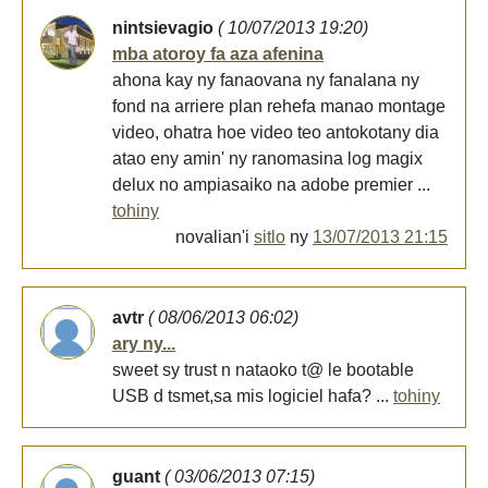
nintsievagio
( 10/07/2013 19:20)
mba atoroy fa aza afenina
ahona kay ny fanaovana ny fanalana ny
fond na arriere plan rehefa manao montage
video, ohatra hoe video teo antokotany dia
atao eny amin' ny ranomasina log magix
delux no ampiasaiko na adobe premier ...
tohiny
novalian'i
sitlo
ny
13/07/2013 21:15
avtr
( 08/06/2013 06:02)
ary ny...
sweet sy trust n nataoko t@ le bootable
USB d tsmet,sa mis logiciel hafa? ...
tohiny
guant
( 03/06/2013 07:15)