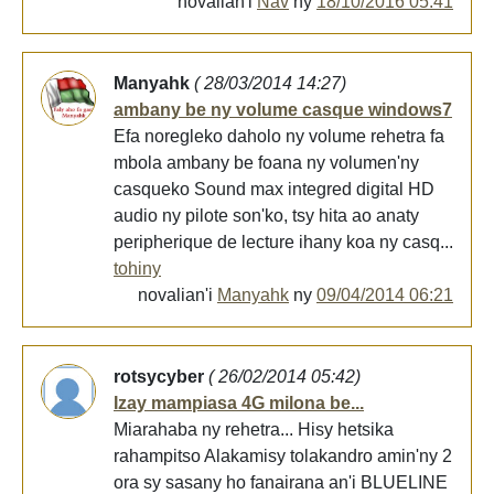
novalian'i
Nav
ny
18/10/2016 05:41
Manyahk
( 28/03/2014 14:27)
ambany be ny volume casque windows7
Efa noregleko daholo ny volume rehetra fa
mbola ambany be foana ny volumen'ny
casqueko Sound max integred digital HD
audio ny pilote son'ko, tsy hita ao anaty
peripherique de lecture ihany koa ny casq...
tohiny
novalian'i
Manyahk
ny
09/04/2014 06:21
rotsycyber
( 26/02/2014 05:42)
Izay mampiasa 4G milona be...
Miarahaba ny rehetra... Hisy hetsika
rahampitso Alakamisy tolakandro amin'ny 2
ora sy sasany ho fanairana an'i BLUELINE