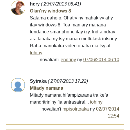
hery
( 29/07/2013 08:41)
Olan'ny windows 8
Salama daholo. Ohatry ny mahakivy ahy
ilay windows 8. Toa manjary manana
tendance smartphone ilay izy. Indraindray
ara tahaka ny tsy manao multi-task intsony.
Raha manokatra video ohatra dia tsy af...
tohiny
novalian'i
endriny
ny
07/06/2014 06:10
Sytraka
( 27/07/2013 17:22)
Mitady namana
Mitady namana hifampizarana traikefa
mandritrin'ny fialantrasatra!...
tohiny
novalian'i
mpisotrtoaka
ny
02/07/2014
12:54