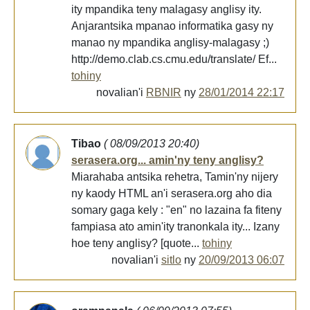
ity mpandika teny malagasy anglisy ity.
Anjarantsika mpanao informatika gasy ny
manao ny mpandika anglisy-malagasy ;)
http://demo.clab.cs.cmu.edu/translate/ Ef...
tohiny
novalian'i
RBNIR
ny
28/01/2014 22:17
Tibao
( 08/09/2013 20:40)
serasera.org... amin'ny teny anglisy?
Miarahaba antsika rehetra, Tamin'ny nijery
ny kaody HTML an'i serasera.org aho dia
somary gaga kely : "en" no lazaina fa fiteny
fampiasa ato amin'ity tranonkala ity... Izany
hoe teny anglisy? [quote...
tohiny
novalian'i
sitlo
ny
20/09/2013 06:07