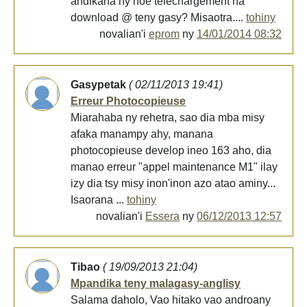
andikana ny hoe telechargement na
download @ teny gasy? Misaotra....
tohiny
novalian'i
eprom
ny
14/01/2014 08:32
Gasypetak
( 02/11/2013 19:41)
Erreur Photocopieuse
Miarahaba ny rehetra, sao dia mba misy
afaka manampy ahy, manana
photocopieuse develop ineo 163 aho, dia
manao erreur "appel maintenance M1" ilay
izy dia tsy misy inon'inon azo atao aminy...
Isaorana ...
tohiny
novalian'i
Essera
ny
06/12/2013 12:57
Tibao
( 19/09/2013 21:04)
Mpandika teny malagasy-anglisy
Salama daholo, Vao hitako vao androany