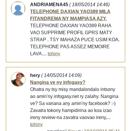
ANDRIAMENA45
( 18/05/2014 14:46)
TELEPHONE DAXIAN YAO389 MILA
FITANDREMA NY MAMPIASA AZY.
TELEPHONE DAXIAN YAO389 RAHA
VAO SUPPRIME PROFIL GPRS MATY
STRAP . TSY MAHAZA PUCE USIM KOA.
TELEPHONE PAS ASSEZ MEMOIRE
LAVA....
tohiny
hery
( 14/05/2014 14:09)
Nangina ve ny infogasy?
Ohatra ny tsy misy mandalondalo intsony
ao amin'ny infogasy.net ry zalahy. Nangina
ve? Sa variana any amin'ny facebook? :-)
Zavatra tokony hampidirina ao koa izao
ireny review-na zavatra vaovao ireny,...
tohiny