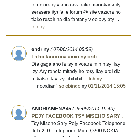
forum ireny v aho (avahako manokana ity
serasera ity) fa le forum @ site vazaha no
tiako resahina dia fantany v oe avy aty ...
tohiny
endriny
( 07/06/2014 05:59)
Lalao fanorona amin'ny ordi
Dia gaga aho fa tsy nivoatra mihintsy ilay
izy. Ary rehefa mitady ho resy ilay ordi dia
mikatso ilay izy...ihihihih...
tohiny
novalian'i
solobindo
ny
01/11/2014 15:05
ANDRIAMENA45
( 25/05/2014 19:49)
PEJY FACEBOOK TSY MISEHO SARY .
Tsy Miseho Sary Pejy Facebook Telephone
itel it210 , Telephone More Q200 NOKIA