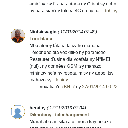
amin'ny tsy firaharahiana ny Client sy noho
ny haratsian'ny tolotra 4G na ny haf...
tohiny
Nintsievagio
( 11/01/2014 07:49)
Torolalana
Mba atoroy làlana fa izaho manana
Télephone dia voakitiko ny parametre
Restaurer d'usine dia voafafa ny N°IMEI
(nul) , ny données GSM tsy mahazo
mihintsy nefa ny reseau misy ny appel tsy
mahazo sy...
tohiny
novalian'i
RBNIR
ny
27/01/2014 09:22
berainy
( 12/11/2013 07:04)
Dikanteny : telechargement
Miarahaba antsika ato, Inona kay no azo