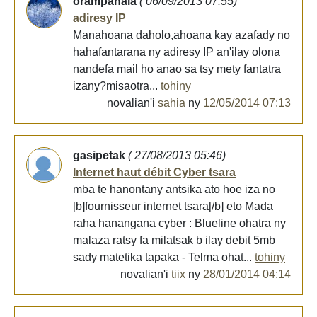
orampanala
( 06/09/2013 07:55)
adiresy IP
Manahoana daholo,ahoana kay azafady no
hahafantarana ny adiresy IP an'ilay olona
nandefa mail ho anao sa tsy mety fantatra
izany?misaotra...
tohiny
novalian'i
sahia
ny
12/05/2014 07:13
gasipetak
( 27/08/2013 05:46)
Internet haut débit Cyber tsara
mba te hanontany antsika ato hoe iza no
[b]fournisseur internet tsara[/b] eto Mada
raha hanangana cyber : Blueline ohatra ny
malaza ratsy fa milatsak b ilay debit 5mb
sady matetika tapaka - Telma ohat...
tohiny
novalian'i
tiix
ny
28/01/2014 04:14