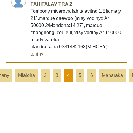
FAHITALAVITRA 2
Tompony mivarotra fahitalavitra: 1/Efa maty
21",marque daewoo (misy vodiny): Ar
50000 2/Mandeha:14.27", marque
changhong, couleur,misy vodiny Ar 150000
miady varotra
fifandraisana:0331482163(M.HOBY)...
tohiny
hany
Mialoha
2
3
4
5
6
Manaraka