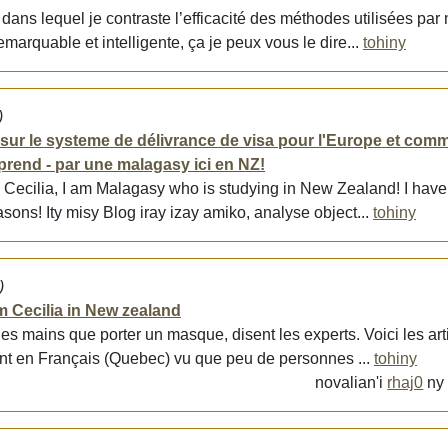
 dans lequel je contraste l’efficacité des méthodes utilisées par
arquable et intelligente, ça je peux vous le dire...
tohiny
)
 sur le systeme de délivrance de visa pour l'Europe et com
rend - par une malagasy ici en NZ!
 Cecilia, I am Malagasy who is studying in New Zealand! I hav
sons! Ity misy Blog iray izay amiko, analyse object...
tohiny
)
m Cecilia in New zealand
les mains que porter un masque, disent les experts. Voici les art
ont en Français (Quebec) vu que peu de personnes ...
tohiny
novalian'i
rhaj0
n