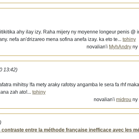
tikitika ahy ilay izy. Raha mijery ny moyenne longeur penis @ i
y. nefa an'drizareo mena sofina anefa izay. ka eto te...
tohiny
novalian'i
MyhAndry
n
0 13:42)
afatra mihitsy !fa mety araky rafotsy angamba le sera fa rhf ma
ana zah ato!...
tohiny
novalian'i
midrou
n
)
 - contraste entre la méthode française inefficace avec les 