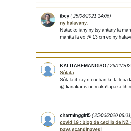
ibey
( 25/08/2021 14:06)
ny halavany.
Nataoko iany ny tsy antany fa mani
mahita fa eo @ 13 cm eo ny halavan
KALITABEMANGISO
( 26/11/202
Sôlafa
Sôlafa 4 zay no nohaniko fa tena l
@ fianakams no maka!tapaka fihin
charminggirl5
( 25/06/2020 08:01
covid 19 : blog de cecilia de NZ
pays scandinaves!