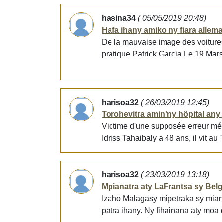
hasina34
( 05/05/2019 20:48)
Hafa ihany amiko ny fiara allem
De la mauvaise image des voitures
pratique Patrick Garcia Le 19 Mar
harisoa32
( 26/03/2019 12:45)
Torohevitra amin'ny hôpital any
Victime d'une supposée erreur médi
Idriss Tahaibaly a 48 ans, il vit 
harisoa32
( 23/03/2019 13:18)
Mpianatra aty LaFrantsa sy Belgi
Izaho Malagasy mipetraka sy mianat
patra ihany. Ny fihainana aty moa 