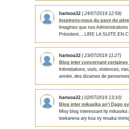
harisoa32
( 24/07/2019 12:59)
Inspirons-nous du pays du père
Imaginez que nos Administrations
Président… LIRE LA SUITE EN CLI
harisoa32
( 23/07/2019 11:27)
Blog inter concernant certaine
Intimidations, viols, violences, m
année, des dizaines de personnes
harisoa32
( 02/07/2019 13:10)
Blog inter mikasika an'i Dago s
Misy blog interessant ity mikasika
toekarena ary koa ny resaka immig