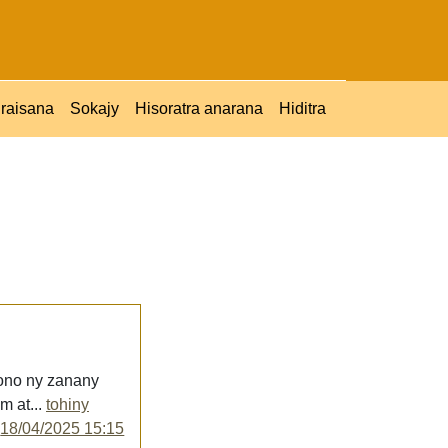
raisana
Sokajy
Hisoratra anarana
Hiditra
nono ny zanany
m at...
tohiny
y
18/04/2025 15:15