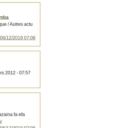
imba
ue / Autres actu
y
06/12/2019 07:06
ars 2012 - 07:57
azaina fa efa
y