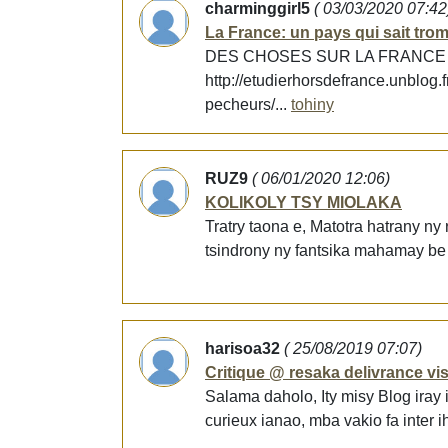
charminggirl5
( 03/03/2020 07:42
La France: un pays qui sait tro
DES CHOSES SUR LA FRANC
http://etudierhorsdefrance.unblog.
pecheurs/...
tohiny
RUZ9
( 06/01/2020 12:06)
KOLIKOLY TSY MIOLAKA
Tratry taona e, Matotra hatrany ny
tsindrony ny fantsika mahamay be 
harisoa32
( 25/08/2019 07:07)
Critique @ resaka delivrance vi
Salama daholo, Ity misy Blog iray
curieux ianao, mba vakio fa inter i