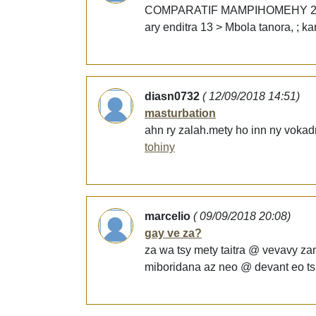
COMPARATIF MAMPIHOMEHY 25 Sy 13
ary enditra 13 > Mbola tanora, ; k
diasn0732
( 12/09/2018 14:51)
masturbation
ahn ry zalah.mety ho inn ny vokad
tohiny
marcelio
( 09/09/2018 20:08)
gay ve za?
za wa tsy mety taitra @ vevavy zan
miboridana az neo @ devant eo ts ma