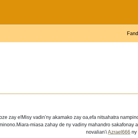
Fand
oze zay e!Misy vadin'ny akamako zay oa,efa nitsahatra nampi
 minono.Miara-miasa zahay de ny vadiny mahandro sakafonay a
novalian'i
Azrael666
n