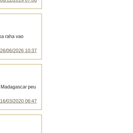
y
06/12/2019 07:06
ka raha vao
y
26/06/2026 10:37
tté Madagascar peu
y
16/03/2020 06:47