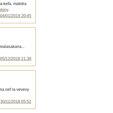
-kefa, matotra
ohiny
y
04/01/2019 20:45
mialasakana...
y
05/12/2018 21:38
ena nef ra vevevy
y
30/11/2018 05:52