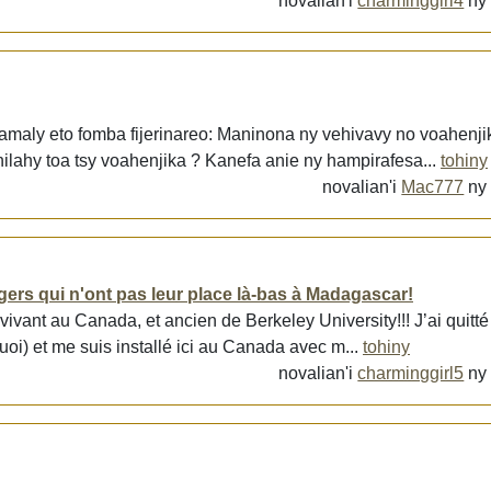
novalian'i
charminggirl4
n
 hamaly eto fomba fijerinareo: Maninona ny vehivavy no voahenji
ehilahy toa tsy voahenjika ? Kanefa anie ny hampirafesa...
tohiny
novalian'i
Mac777
n
ngers qui n'ont pas leur place là-bas à Madagascar!
, vivant au Canada, et ancien de Berkeley University!!! J’ai qui
oi) et me suis installé ici au Canada avec m...
tohiny
novalian'i
charminggirl5
n