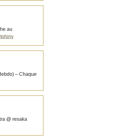
che au
.
tohiny
in Hebdo) – Chaque
atra @ resaka