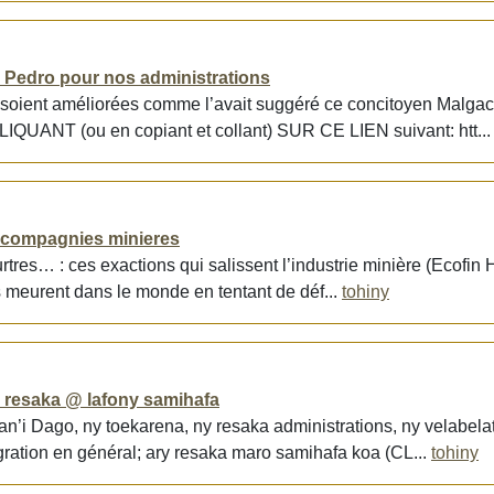
 Pedro pour nos administrations
 soient améliorées comme l’avait suggéré ce concitoyen Malga
QUANT (ou en copiant et collant) SUR CE LIEN suivant: htt..
s compagnies minieres
eurtres… : ces exactions qui salissent l’industrie minière (Ecof
 meurent dans le monde en tentant de déf...
tohiny
y resaka @ lafony samihafa
 an’i Dago, ny toekarena, ny resaka administrations, ny velabel
ration en général; ary resaka maro samihafa koa (CL...
tohiny