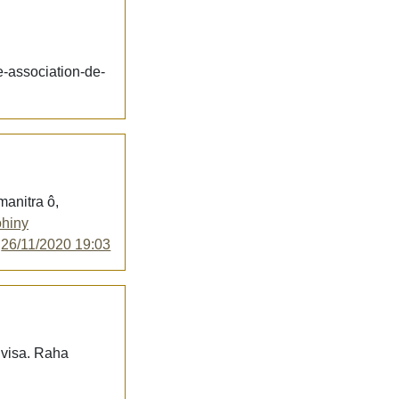
e-association-de-
manitra ô,
ohiny
y
26/11/2020 19:03
 visa. Raha