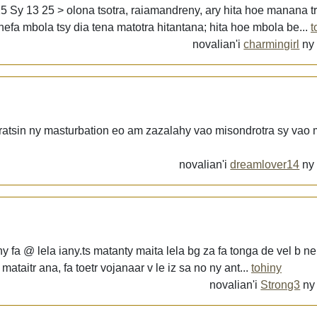
 25 > olona tsotra, raiamandreny, ary hita hoe manana tra
anefa mbola tsy dia tena matotra hitantana; hita hoe mbola be...
t
novalian'i
charmingirl
n
ratsin ny masturbation eo am zazalahy vao misondrotra sy vao 
novalian'i
dreamlover14
n
y fa @ lela iany.ts matanty maita lela bg za fa tonga de vel b n
taitr ana, fa toetr vojanaar v le iz sa no ny ant...
tohiny
novalian'i
Strong3
n