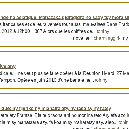
ande na asiatique! Mahazaka gidragidra no sady tsy mora s
 françaises et de leurs ventes tout aussi mauvaises Dans Pratiq
s 2012 à 12h00 387 Alors que les chiffres de...
tohiny
novalian'i
charminggirl4
n
 ivelany
cale, il ne veut plus se faire opérer à la Réunion ! Mardi 27 M
au Tampon. Opéré en juin 2010 d'une banale he...
tohiny
que: ny fijeriko ny mianatra aty, ny tasa sy ny ratsy
ra aty Frantsa. Efa telo taona ahi no monina teto Ary efa azo l
dia misy mahatsara azy, fa koa misy maharatsy azy, aleo...
tohin