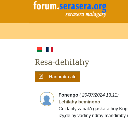
Resa-dehilahy
Hanoratra ato
Fonengo
( 20/07/2024 13:11)
Lehilahy beminono
Cc daoly zanak'i gaskara hoy Kop
izy,de ny vadiny ndray mandimby