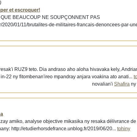
)
mper et escroquer!
E QUE BEAUCOUP NE SOUPÇONNENT PAS
fr/2020/01/11/brutalites-de-militaires-francais-denoncees-par-un
 resak'i RUZ9 teto. Dia andraso aho aloha hivavaka kely, Andria
in-22 ny fitombenan'ireo mpandray anjara voakina ato anati...
t
novalian'i
Shafira
n
sa
 izay amiko, analyse objective mikasika ny resaka délivrance de
hany: http://etudierhorsdefrance.unblog.fr/2019/06/20...
tohiny