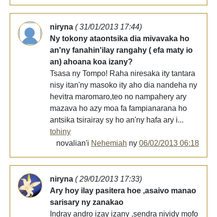
niryna
( 31/01/2013 17:44)
Ny tokony ataontsika dia mivavaka ho
an'ny fanahin'ilay rangahy ( efa maty io
an) ahoana koa izany?
Tsasa ny Tompo! Raha niresaka ity tantara
nisy itan'ny masoko ity aho dia nandeha ny
hevitra maromaro,teo no nampahery ary
mazava ho azy moa fa fampianarana ho
antsika tsirairay sy ho an'ny hafa ary i...
tohiny
novalian'i
Nehemiah
ny
06/02/2013 06:18
niryna
( 29/01/2013 17:33)
Ary hoy ilay pasitera hoe ,asaivo manao
sarisary ny zanakao
Indray andro izay izany ,sendra nividy mofo