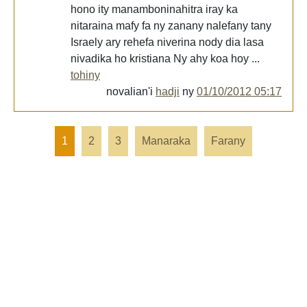
hono ity manamboninahitra iray ka
nitaraina mafy fa ny zanany nalefany tany
Israely ary rehefa niverina nody dia lasa
nivadika ho kristiana Ny ahy koa hoy ...
tohiny
novalian'i
hadji
ny
01/10/2012 05:17
1
2
3
Manaraka
Farany