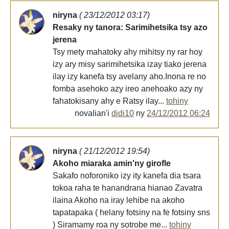
niryna
( 23/12/2012 03:17)
Resaky ny tanora: Sarimihetsika tsy azo
jerena
Tsy mety mahatoky ahy mihitsy ny rar hoy
izy ary misy sarimihetsika izay tiako jerena
ilay izy kanefa tsy avelany aho.Inona re no
fomba asehoko azy ireo anehoako azy ny
fahatokisany ahy e Ratsy ilay...
tohiny
novalian'i
didi10
ny
24/12/2012 06:24
niryna
( 21/12/2012 19:54)
Akoho miaraka amin'ny girofle
Sakafo noforoniko izy ity kanefa dia tsara
tokoa raha te hanandrana hianao Zavatra
ilaina Akoho na iray lehibe na akoho
tapatapaka ( helany fotsiny na fe fotsiny sns
) Siramamy roa ny sotrobe me...
tohiny