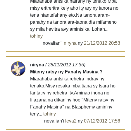
Miarahaba antsika hatrany ny tenako.Mba
misy eritreritra kely aho ity ary ny tanora no
tena hiantefahany eto.Na tanora aram-
panahy na tanora ara-taona dia mifameno
sy mila hevitra avy amintsika. Lohah...
tohiny
novalian'i
niryna
ny
21/12/2012 20:53
niryna
( 28/11/2012 17:35)
Miteny ratsy ny Fanahy Masina ?
Miarahaba antsika rehetra indray ny
tenako.Misy resaka mba tiana sy tsara ho
fantatry ny rehetra ity.Aminao inona no
filazana na dikan'ny hoe "Miteny ratsy ny
Fanahy Masina" na Blasphemy amin'ny
teny...
tohiny
novalian'i
leva2
ny
07/12/2012 17:56