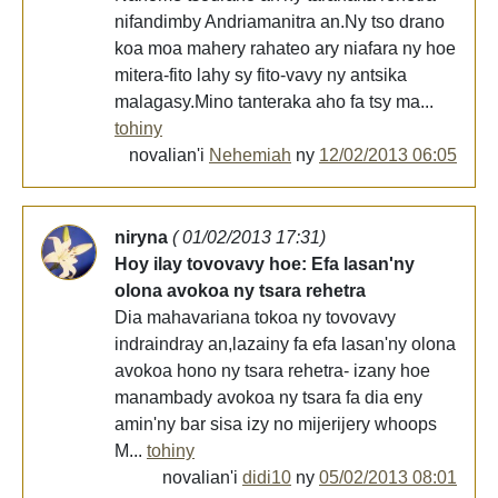
nifandimby Andriamanitra an.Ny tso drano
koa moa mahery rahateo ary niafara ny hoe
mitera-fito lahy sy fito-vavy ny antsika
malagasy.Mino tanteraka aho fa tsy ma...
tohiny
novalian'i
Nehemiah
ny
12/02/2013 06:05
niryna
( 01/02/2013 17:31)
Hoy ilay tovovavy hoe: Efa lasan'ny
olona avokoa ny tsara rehetra
Dia mahavariana tokoa ny tovovavy
indraindray an,lazainy fa efa lasan'ny olona
avokoa hono ny tsara rehetra- izany hoe
manambady avokoa ny tsara fa dia eny
amin'ny bar sisa izy no mijerijery whoops
M...
tohiny
novalian'i
didi10
ny
05/02/2013 08:01