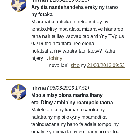
Ary dia nandehandeha eraky ny trano
ny fotaka
Miarahaba antsika rehetra indray ny
tenako.Misy mba afaka mizara ve hianareo
raha nahita ilay vaovao tao amin'ny TVplus
03/19 teo,nitantara ireo olona
nolatsahan'ny varatra tao Itaosy? Raha
nijery ...
tohiny
novalian'i
sitlo
ny
21/03/2013 09:53
niryna
( 05/03/2013 17:52)
Mbola misy olona marina ihany
eto..Dimy ambin'ny roampolo taona...
Matetika dia ny fiainana sarotra,ny
halatra,ny mpisiloky,ny mpamadika
tanindrazana ny hano fa adala tompo ,ny
omaly tsy miova fa ny eo ihany no eo.Toa