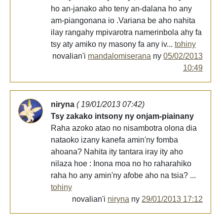
ho an-janako aho teny an-dalana ho any
am-piangonana io .Variana be aho nahita
ilay rangahy mpivarotra namerinbola ahy fa
tsy aty amiko ny masony fa any iv...
tohiny
novalian'i
mandalomiserana
ny
05/02/2013
10:49
niryna
( 19/01/2013 07:42)
Tsy zakako intsony ny onjam-piainany
Raha azoko atao no nisambotra olona dia
nataoko izany kanefa amin'ny fomba
ahoana? Nahita ity tantara iray ity aho
nilaza hoe : Inona moa no ho raharahiko
raha ho any amin'ny afobe aho na tsia? ...
tohiny
novalian'i
niryna
ny
29/01/2013 17:12