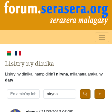
Lisitry ny dinika
Lisitry ny dinika, nampidirin'i
niryna
, milahatra araka ny
daty
niryna
( 21/03/2013 05:28)