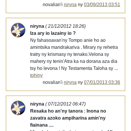
novalian'i
niryna
ny
03/09/2013 03:51
niryna
( 21/12/2012 18:26)
Iza ary io lazainy io ?
Ny fahasoavan'ny Tompo anie ho ao
amintsika mandrakariva . Mirary ny rehetra
tratry ny krismasy ny tenako.Velona sy
mahery ny tenin'Atra ka na dorana aza dia
tsy ho levona ! Ny Testamenta Taloha sy ...
tohiny
novalian'i
niryna
ny
07/01/2013 03:36
niryna
( 07/12/2012 06:47)
Resaka ho an'ny tanora : Inona no
zavatra azoko ampiharina amin'ny
fiainana ....