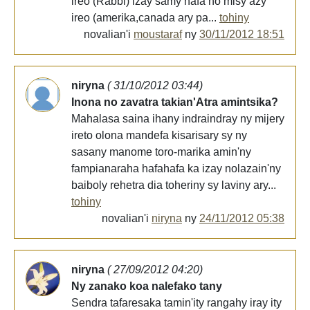
ireo (Rabbi) izay samy hafa no misy azy
ireo (amerika,canada ary pa...
tohiny
novalian'i
moustaraf
ny
30/11/2012 18:51
niryna
( 31/10/2012 03:44)
Inona no zavatra takian'Atra amintsika?
Mahalasa saina ihany indraindray ny mijery
ireto olona mandefa kisarisary sy ny
sasany manome toro-marika amin'ny
fampianaraha hafahafa ka izay nolazain'ny
baiboly rehetra dia toheriny sy laviny ary...
tohiny
novalian'i
niryna
ny
24/11/2012 05:38
niryna
( 27/09/2012 04:20)
Ny zanako koa nalefako tany
Sendra tafaresaka tamin'ity rangahy iray ity