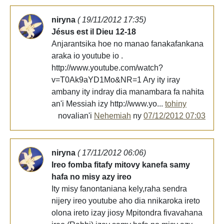
niryna
( 19/11/2012 17:35)
Jésus est il Dieu 12-18
Anjarantsika hoe no manao fanakafankana
araka io youtube io .
http://www.youtube.com/watch?
v=T0Ak9aYD1Mo&NR=1 Ary ity iray
ambany ity indray dia manambara fa nahita
an'i Messiah izy http://www.yo...
tohiny
novalian'i
Nehemiah
ny
07/12/2012 07:03
niryna
( 17/11/2012 06:06)
Ireo fomba fitafy mitovy kanefa samy
hafa no misy azy ireo
Ity misy fanontaniana kely,raha sendra
nijery ireo youtube aho dia nnikaroka ireto
olona ireto izay jiosy Mpitondra fivavahana