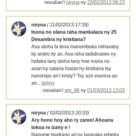
novalian'i
niryna
ny
22/02/2013 06:23
niryna
( 11/02/2013 17:39)
Inona no olana raha mankalaza ny 25
Desambra ny kristiana?
Asa aloha fa tena manomboka miharatsy
ity andro ity an. Asa raha tadidinareo ny
hafatra tany aloha tany hoe inona no
asan'ny satana hialan'ny kristiana tsy
hanompo an'i kristy? Tsy azo esorina ao
an...
tohiny
novalian'i
pm_86
ny
01/03/2013 13:03
niryna
( 02/02/2013 20:33)
Ary hono hoy aho ry zareo! Ahoana
tokoa re izany e !
Nanome tsodrano an'ny taranaka rehetra