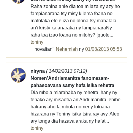
Raha zohina anie dia toa milaza ny azy ho
fampianarana tsy misy kilema foana no
mafotaka eto e,iza no olona tsy mahalala
an'i kristy ka anaraka ny fampianaraNy
raha toa izao foana no mitohy? [quote...
tohiny
novalian'i
Nehemiah
ny
01/03/2013 05:53
niryna
( 14/02/2013 07:12)
Nomen'Andriamanitra fanomezam-
pahasoavana samy hafa isika rehetra
Dia mbola miarahaba ny rehetra ihany ny
tenako ary misaotra an'Andrimanitra lehibe
hatrany aho fa mbola nomeny fotoana
hizarana ny Teniny isika tsirairay avy. Aleo
ary tonga dia hazava araka ny hafat...
tohiny