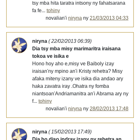
tsy mba hita taratra intsony ny fahatsarana
fa fe...
tohiny
novalian'i
niryna
ny
21/03/2013 04:33
niryna
( 22/02/2013 06:39)
Dia tsy mba misy marimaritra iraisana
tokoa ve isika e
Hono hoy aho e,misy ve Baiboly izay
iraisan'ny mpino an'i Kristy rehetra? Misy
afaka miteny izany ve isika dia andao ary
haka zavatra iray .Ohatra ny fomba
niantsoan'Andriamanitra an'i Abrama ary ny
f...
tohiny
novalian'i
niryna
ny
28/02/2013 17:48
niryna
( 15/02/2013 17:49)
Dia ho diso indray izany ny rehetra an