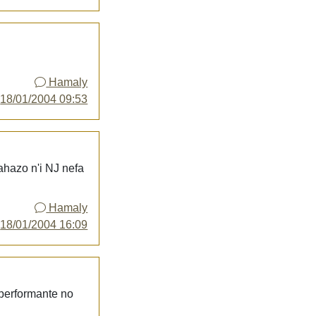
Hamaly
y
18/01/2004 09:53
nahazo n'i NJ nefa
Hamaly
y
18/01/2004 16:09
 performante no