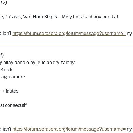
:12)
y 17 asts, Van Horn 30 pts... Mety ho lasa ihany ireo ka!
lian'i
https://forum.serasera.org/forum/message?username=
n
4)
y nilay daholo ny jeuc an'dry zalahy...
a Knick
s @ carriere
 + fautes
st consecutif
lian'i
https://forum.serasera.org/forum/message?username=
n