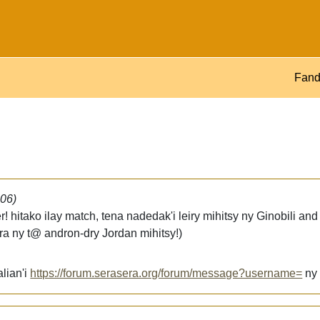
Fand
:06)
 hitako ilay match, tena nadedak'i leiry mihitsy ny Ginobili and 
atra ny t@ andron-dry Jordan mihitsy!)
lian'i
https://forum.serasera.org/forum/message?username=
n