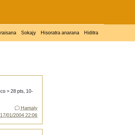
raisana
Sokajy
Hisoratra anarana
Hiditra
co > 28 pts, 10-
Hamaly
y
17/01/2004 22:06