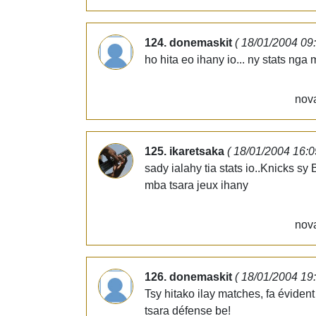
124. donemaskit
( 18/01/2004 09
ho hita eo ihany io... ny stats nga 
nova
125. ikaretsaka
( 18/01/2004 16:0
sady ialahy tia stats io..Knicks sy
mba tsara jeux ihany
nova
126. donemaskit
( 18/01/2004 19
Tsy hitako ilay matches, fa évide
tsara défense be!