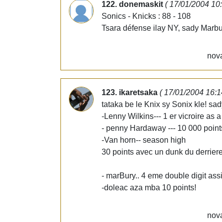
122. donemaskit
( 17/01/2004 10
Sonics - Knicks : 88 - 108
Tsara défense ilay NY, sady Marbur
nova
123. ikaretsaka
( 17/01/2004 16:1
tataka be le Knix sy Sonix kle! sad
-Lenny Wilkins--- 1 er vicroire as 
- penny Hardaway --- 10 000 point
-Van horn-- season high
30 points avec un dunk du derriere
- marBury.. 4 eme double digit assi
-doleac aza mba 10 points!
nova