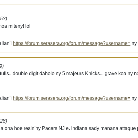
:53)
moa miteny! lol
lian'i
https://forum.serasera.org/forum/message?username=
n
9)
 Bulls.. double digit daholo ny 5 majeurs Knicks... grave koa ny 
lian'i
https://forum.serasera.org/forum/message?username=
n
:28)
nt aloha hoe resin'ny Pacers NJ e. Indiana sady manana attaque