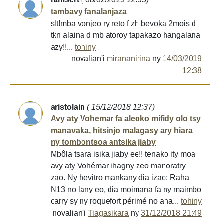
tambavy fanalanjaza
slt!mba vonjeo ry reto f zh bevoka 2mois d
tkn alaina d mb atoroy tapakazo hangalana
azy!!...
tohiny
novalian'i
mirananirina
ny
14/03/2019
12:38
aristolain
( 15/12/2018 12:37)
Avy aty Vohemar fa aleoko mifidy olo tsy
manavaka, hitsinjo malagasy ary hiara
ny tombontsoa antsika jiaby
Mbôla tsara isika jiaby ee!! tenako ity moa
avy aty Vohémar ihagny zeo manoratry
zao. Ny hevitro mankany dia izao: Raha
N13 no lany eo, dia moimana fa ny maimbo
carry sy ny roquefort périmé no aha...
tohiny
novalian'i
Tiagasikara
ny
31/12/2018 21:49