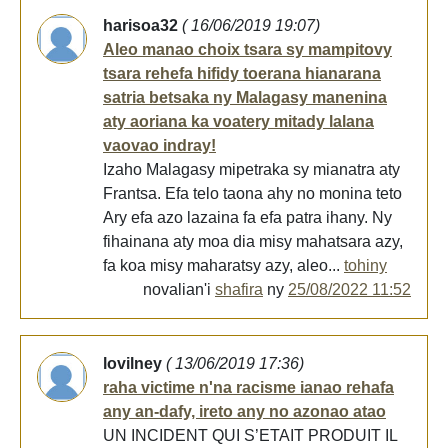
harisoa32
( 16/06/2019 19:07)
Aleo manao choix tsara sy mampitovy
tsara rehefa hifidy toerana hianarana
satria betsaka ny Malagasy manenina
aty aoriana ka voatery mitady lalana
vaovao indray!
Izaho Malagasy mipetraka sy mianatra aty
Frantsa. Efa telo taona ahy no monina teto
Ary efa azo lazaina fa efa patra ihany. Ny
fihainana aty moa dia misy mahatsara azy,
fa koa misy maharatsy azy, aleo...
tohiny
novalian'i
shafira
ny
25/08/2022 11:52
lovilney
( 13/06/2019 17:36)
raha victime n'na racisme ianao rehafa
any an-dafy, ireto any no azonao atao
UN INCIDENT QUI S’ETAIT PRODUIT IL