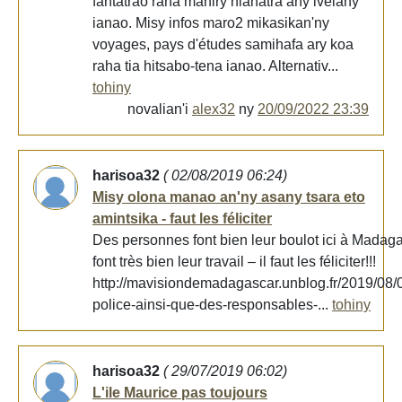
fantatrao raha maniry hianatra any ivelany
ianao. Misy infos maro2 mikasikan'ny
voyages, pays d'études samihafa ary koa
raha tia hitsabo-tena ianao. Alternativ...
tohiny
novalian'i
alex32
ny
20/09/2022 23:39
harisoa32
( 02/08/2019 06:24)
Misy olona manao an'ny asany tsara eto
amintsika - faut les féliciter
Des personnes font bien leur boulot ici à Madag
font très bien leur travail – il faut les féliciter!!!
http://mavisiondemadagascar.unblog.fr/2019/08/0
police-ainsi-que-des-responsables-...
tohiny
harisoa32
( 29/07/2019 06:02)
L'ile Maurice pas toujours