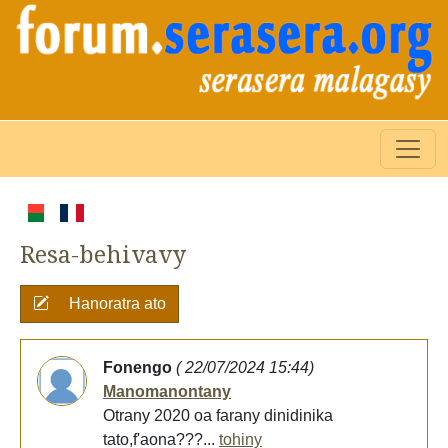
Resa-behivavy
Hanoratra ato
Fonengo
( 22/07/2024 15:44)
Manomanontany
Otrany 2020 oa farany dinidinika
tato,f'aona???...
tohiny