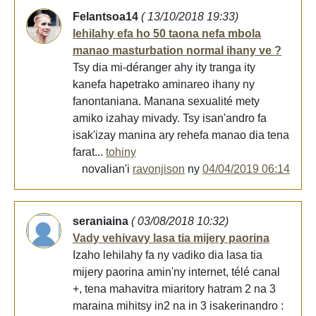
Felantsoa14
( 13/10/2018 19:33)
lehilahy efa ho 50 taona nefa mbola
manao masturbation normal ihany ve ?
Tsy dia mi-déranger ahy ity tranga ity
kanefa hapetrako aminareo ihany ny
fanontaniana. Manana sexualité mety
amiko izahay mivady. Tsy isan'andro fa
isak'izay manina ary rehefa manao dia tena
farat...
tohiny
novalian'i
ravonjison
ny
04/04/2019 06:14
seraniaina
( 03/08/2018 10:32)
Vady vehivavy lasa tia mijery paorina
Izaho lehilahy fa ny vadiko dia lasa tia
mijery paorina amin'ny internet, télé canal
+, tena mahavitra miaritory hatram 2 na 3
maraina mihitsy in2 na in 3 isakerinandro :