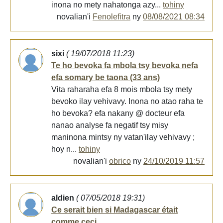
inona no mety nahatonga azy...
tohiny
novalian'i
Fenolefitra
ny
08/08/2021 08:34
sixi
( 19/07/2018 11:23)
Te ho bevoka fa mbola tsy bevoka nefa
efa somary be taona (33 ans)
Vita raharaha efa 8 mois mbola tsy mety
bevoko ilay vehivavy. Inona no atao raha te
ho bevoka? efa nakany @ docteur efa
nanao analyse fa negatif tsy misy
maninona mintsy ny vatan'ilay vehivavy ;
hoy n...
tohiny
novalian'i
obrico
ny
24/10/2019 11:57
aldien
( 07/05/2018 19:31)
Ce serait bien si Madagascar était
comme ceci.....