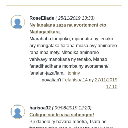
RoseEliade
( 25/11/2019 13:33)
Ny fanalana zaza na avortement eto
Madagasikara.
Miarahaba tompoko, mpianatra ny tenako
ary mangataka fiaraha-miasa avy aminareo
raha mba mety. Mitodika aminareo
vehivavy manokana ny tenako. Manao
fanadihadihana momba ny avortement/
fanalan-jaza/fam...
tohiny
novalian'i
Felantsoa14
ny
27/11/2019
17:10
harisoa32
( 09/08/2019 12:20)
Critique sur le visa schengen!
Bjr daholo ry havana rehetra, Tsara ho