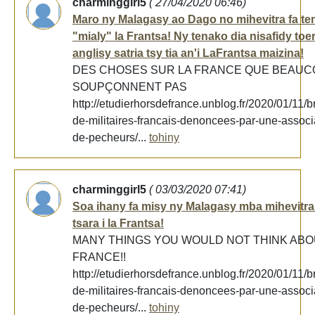
charminggirl5
( 27/04/2020 06:46)
Maro ny Malagasy ao Dago no mihevitra fa te
"mialy" la Frantsa! Ny tenako dia nisafidy toe
anglisy satria tsy tia an'i LaFrantsa maizina!
DES CHOSES SUR LA FRANCE QUE BEAUC
SOUPÇONNENT PAS
http://etudierhorsdefrance.unblog.fr/2020/01/11/br
de-militaires-francais-denoncees-par-une-associ
de-pecheurs/...
tohiny
charminggirl5
( 03/03/2020 07:41)
Soa ihany fa misy ny Malagasy mba mihevitra 
tsara i la Frantsa!
MANY THINGS YOU WOULD NOT THINK AB
FRANCE!!
http://etudierhorsdefrance.unblog.fr/2020/01/11/br
de-militaires-francais-denoncees-par-une-associ
de-pecheurs/...
tohiny