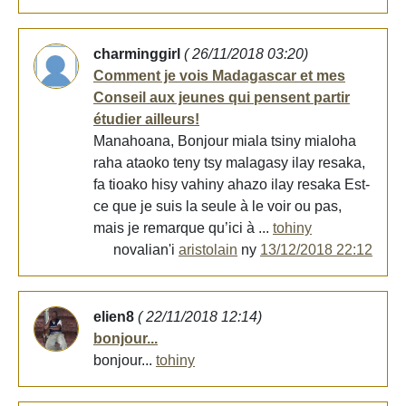
charminggirl
( 26/11/2018 03:20)
Comment je vois Madagascar et mes
Conseil aux jeunes qui pensent partir
étudier ailleurs!
Manahoana, Bonjour miala tsiny mialoha
raha ataoko teny tsy malagasy ilay resaka,
fa tioako hisy vahiny ahazo ilay resaka Est-
ce que je suis la seule à le voir ou pas,
mais je remarque qu’ici à ...
tohiny
novalian'i
aristolain
ny
13/12/2018 22:12
elien8
( 22/11/2018 12:14)
bonjour...
bonjour...
tohiny