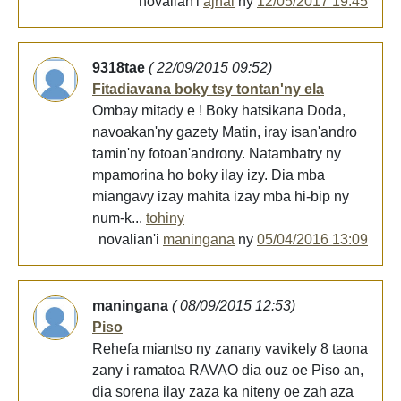
novalian'i
ajnal
ny
12/05/2017 19:45
9318tae
( 22/09/2015 09:52)
Fitadiavana boky tsy tontan'ny ela
Ombay mitady e ! Boky hatsikana Doda,
navoakan'ny gazety Matin, iray isan'andro
tamin'ny fotoan'androny. Natambatry ny
mpamorina ho boky ilay izy. Dia mba
miangavy izay mahita izay mba hi-bip ny
num-k...
tohiny
novalian'i
maningana
ny
05/04/2016 13:09
maningana
( 08/09/2015 12:53)
Piso
Rehefa miantso ny zanany vavikely 8 taona
zany i ramatoa RAVAO dia ouz oe Piso an,
dia sorena ilay zaza ka niteny oe zah aza