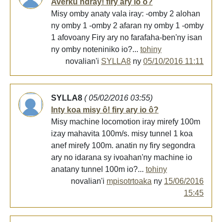
Averku ndray! firy ary io ô?
Misy omby anaty vala iray: -omby 2 alohan
ny omby 1 -omby 2 afaran ny omby 1 -omby
1 afovoany Firy ary no farafaha-ben'ny isan
ny omby noteniniko io?...
tohiny
novalian'i
SYLLA8
ny
05/10/2016 11:11
SYLLA8
( 05/02/2016 03:55)
Inty koa misy ô! firy ary io ô?
Misy machine locomotion iray mirefy 100m
izay mahavita 100m/s. misy tunnel 1 koa
anef mirefy 100m. anatin ny firy segondra
ary no idarana sy ivoahan'ny machine io
anatany tunnel 100m io?...
tohiny
novalian'i
mpisotrtoaka
ny
15/06/2016
15:45