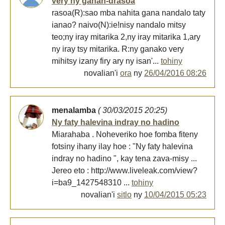
very ny ganan-drasoa
rasoa(R):sao mba nahita gana nandalo taty
ianao? naivo(N):ie!nisy nandalo mitsy
teo;ny iray mitarika 2,ny iray mitarika 1,ary
ny iray tsy mitarika. R:ny ganako very
mihitsy izany firy ary ny isan'...
tohiny
novalian'i
ora
ny
26/04/2016 08:26
menalamba
( 30/03/2015 20:25)
Ny faty halevina indray no hadino
Miarahaba . Noheveriko hoe fomba fiteny
fotsiny ihany ilay hoe : "Ny faty halevina
indray no hadino ", kay tena zava-misy ...
Jereo eto : http://www.liveleak.com/view?
i=ba9_1427548310 ...
tohiny
novalian'i
sitlo
ny
10/04/2015 05:23