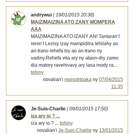
andrywui
( 19/01/2015 20:38)
MAIZIMAIZINA ATO ZANY MOMPERA
AAA
MAIZIMAIZINA ATO IZANY AN! Tantaran’I
renin’I Lezisy izay mampiditra lehilahy ao
an-trano rehefa tsy ao an-trano ny
vadiny.Rehefa vita ary ny ataon-dry zareo
dia matory ravehivavy ary lasa mody ra...
tohiny
novalian'i
mpisotrtoaka
ny
07/04/2015
11:35
Je-Suis-Charlie
( 09/01/2015 17:50)
iza ary io ? ...
iza ary io ? ...
tohiny
novalian'i
Je-Suis-Charlie
ny
13/01/2015