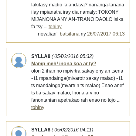
lakilasy madio lalandava? nananga-tanana
ilay mpianatra iray dia namaly: TOKONY
MIJANONA ANY AN-TRANO DAOLO isika
fa tsy ...
tohiny
novalian'i
batsilana
ny
26/07/2017 06:13
SYLLA8
( 05/02/2016 05:32)
Mamp meh! inona koa ar ty?
olon 2 ihan no mpivrtra sakay eny an tsena
- i1 mpandainga(mivarotr sakay malao) - i1
ts mandainga(mvartr n ts malao) Enao anef
ts tia sakay malao, Inona ary no
fanontanian apetrakao rah enao no tojo ...
tohiny
SYLLA8
( 05/02/2016 04:11)