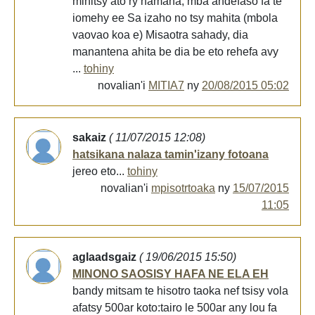
mihitsy ato ry namana, mba andefaso fa te
iomehy ee Sa izaho no tsy mahita (mbola
vaovao koa e) Misaotra sahady, dia
manantena ahita be dia be eto rehefa avy
...
tohiny
novalian'i
MITIA7
ny
20/08/2015 05:02
sakaiz
( 11/07/2015 12:08)
hatsikana nalaza tamin'izany fotoana
jereo eto...
tohiny
novalian'i
mpisotrtoaka
ny
15/07/2015
11:05
aglaadsgaiz
( 19/06/2015 15:50)
MINONO SAOSISY HAFA NE ELA EH
bandy mitsam te hisotro taoka nef tsisy vola
afatsy 500ar koto:tairo le 500ar any lou fa