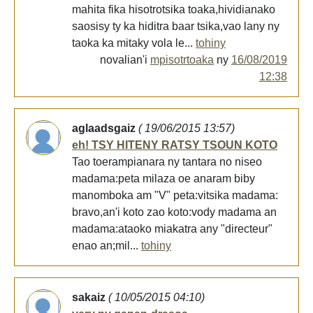
mahita fika hisotrotsika toaka,hividianako
saosisy ty ka hiditra baar tsika,vao lany ny
taoka ka mitaky vola le...
tohiny
novalian'i
mpisotrtoaka
ny
16/08/2019
12:38
aglaadsgaiz
( 19/06/2015 13:57)
eh! TSY HITENY RATSY TSOUN KOTO
Tao toerampianara ny tantara no niseo
madama:peta milaza oe anaram biby
manomboka am "V" peta:vitsika madama:
bravo,an'i koto zao koto:vody madama an
madama:ataoko miakatra any "directeur"
enao an;mil...
tohiny
sakaiz
( 10/05/2015 04:10)