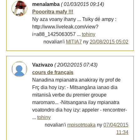
menalamba
( 01/03/2015 09:14)
Poooritra mafy !!!
Ny aza voany ihany ... Tsiky dé ampy :
http://www.liveleak.com/view?
i=a88_1425063057 ...
tohiny
novalian'i
MITIA7
ny
20/08/2015 05:02
Vazivazo
( 20/02/2015 07:43)
cours de français
Nanadina mpianatra anakiray ity prof de
Frç dia hoy izy: - Mitsangàna ianao dia
mitanisà verbe du premier groupe
maromaro... -Nitsangana ilay mpianatra
voatondro dia hoy izy: appeler - rencontrer-
...
tohiny
novalian'i
mpisotrtoaka
ny
07/04/2015
11:34