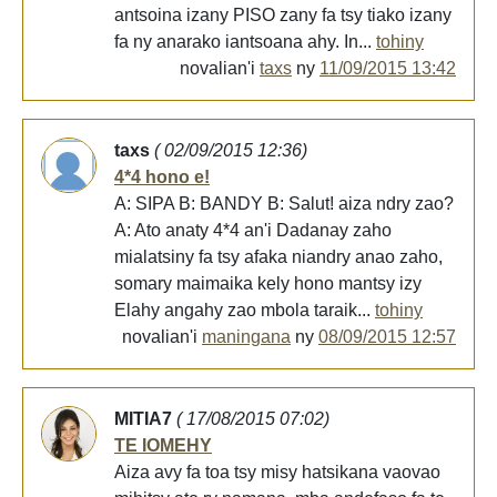
antsoina izany PISO zany fa tsy tiako izany
fa ny anarako iantsoana ahy. In...
tohiny
novalian'i
taxs
ny
11/09/2015 13:42
taxs
( 02/09/2015 12:36)
4*4 hono e!
A: SIPA B: BANDY B: Salut! aiza ndry zao?
A: Ato anaty 4*4 an'i Dadanay zaho
mialatsiny fa tsy afaka niandry anao zaho,
somary maimaika kely hono mantsy izy
Elahy angahy zao mbola taraik...
tohiny
novalian'i
maningana
ny
08/09/2015 12:57
MITIA7
( 17/08/2015 07:02)
TE IOMEHY
Aiza avy fa toa tsy misy hatsikana vaovao