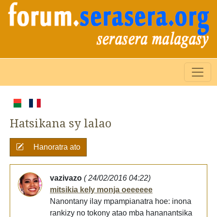
Hatsikana sy lalao
Hanoratra ato
vazivazo
( 24/02/2016 04:22)
mitsikia kely monja oeeeeee
Nanontany ilay mpampianatra hoe: inona
rankizy no tokony atao mba hananantsika