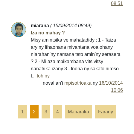
08:51
miarana
( 15/09/2014 08:49)
Iza no mahay ?
Misy amintsika ve mahatadidy : 1 - Taiza
ary ny fihaonana mivantana voalohany
niarahan'ny namana teto amin'ny serasera
? 2 - Milaza mpikambana vitsivitsy
nanatrika izany 3 - Inona ny sakafo niroso
t...
tohiny
novalian'i
mpisotrtoaka
ny
16/10/2014
10:06
1
2
3
4
Manaraka
Farany