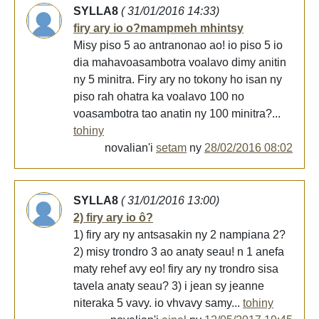
SYLLA8
( 31/01/2016 14:33)
firy ary io o?mampmeh mhintsy
Misy piso 5 ao antranonao ao! io piso 5 io
dia mahavoasambotra voalavo dimy anitin
ny 5 minitra. Firy ary no tokony ho isan ny
piso rah ohatra ka voalavo 100 no
voasambotra tao anatin ny 100 minitra?...
tohiny
novalian'i
setam
ny
28/02/2016 08:02
SYLLA8
( 31/01/2016 13:00)
2) firy ary io ô?
1) firy ary ny antsasakin ny 2 nampiana 2?
2) misy trondro 3 ao anaty seau! n 1 anefa
maty rehef avy eo! firy ary ny trondro sisa
tavela anaty seau? 3) i jean sy jeanne
niteraka 5 vavy. io vhvavy samy...
tohiny