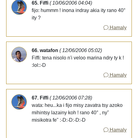
65. Fiffi
( 10/06/2006 04:04)
fijo: hummm ! inona indray akia ity rano 40°
ity ?
Hamaly
66. watafon
( 12/06/2006 05:02)
Fiffi: tena nisolo n'i veloo marina ndry ty k !
:lol::-D
Hamaly
67. Fiffi
( 12/06/2006 07:28)
wata: heu...ka i fijo misy zavatra tsy azoko
mihintsy lazainy koh ! rano 40° , ny"
misikotra fe" :-D:-D:-D:-D
Hamaly