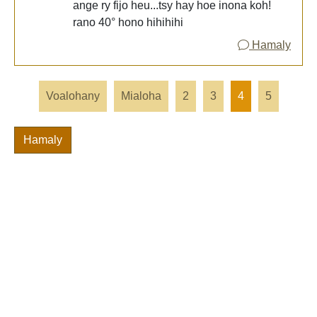
ange ry fijo heu...tsy hay hoe inona koh!
rano 40° hono hihihihi
Hamaly
Voalohany
Mialoha
2
3
4
5
Hamaly