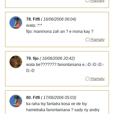
Hamaly
78. Fiffi
( 16/06/2006 06:04)
wata: :*:*
fijo: maninona zah an ? e inona kay ?
Hamaly
79. fijo
( 16/06/2006 20:42)
wata be??????? fanontaniana e.:-D:-D:-D:-
D:-D
Hamaly
80. Fiffi
( 17/06/2006 05:03)
ka raha tsy fantatra kosa ve de tsy
hametraka fanontaniana ? sady ny andry