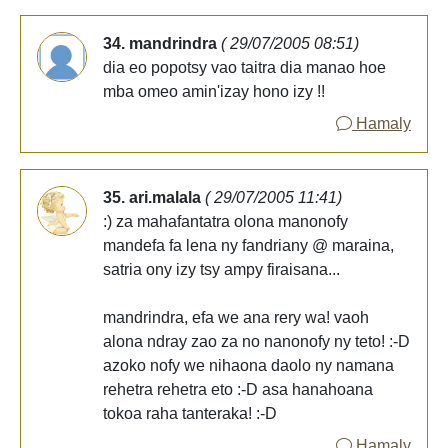
34. mandrindra
( 29/07/2005 08:51)
dia eo popotsy vao taitra dia manao hoe
mba omeo amin'izay hono izy !!
Hamaly
35. ari.malala
( 29/07/2005 11:41)
:) za mahafantatra olona manonofy
mandefa fa lena ny fandriany @ maraina,
satria ony izy tsy ampy firaisana...
mandrindra, efa we ana rery wa! vaoh
alona ndray zao za no nanonofy ny teto! :-D
azoko nofy we nihaona daolo ny namana
rehetra rehetra eto :-D asa hanahoana
tokoa raha tanteraka! :-D
Hamaly