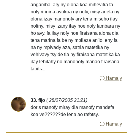
angamba. ary ny olona koa mihevitra fa
nofy ririnina avokoa ny nofy, misy anefa ny
olona izay manonofy ary tena miseho ilay
nofiny. misy izany ilay hoe nofy fambara ny
ho avy. fa ilay nofy hoe firaisana aloha dia
tena marina fa be ny mpilaza an'io, eny fa
na ny mpivady aza, satria matetika ny
vehivavy tsy de tia ny firaisana matetika ka
ilay lehilahy no manonofy manao firaisana.
tapitra.
Hamaly
33. fijo
( 28/07/2005 21:21)
doris manofy miray dia manofy mandefa
koa ve??????de lena ao rafotsy.
Hamaly