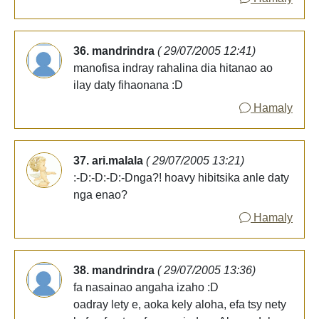
36. mandrindra
( 29/07/2005 12:41)
manofisa indray rahalina dia hitanao ao
ilay daty fihaonana :D
Hamaly
37. ari.malala
( 29/07/2005 13:21)
:-D:-D:-D:-Dnga?! hoavy hibitsika anle daty
nga enao?
Hamaly
38. mandrindra
( 29/07/2005 13:36)
fa nasainao angaha izaho :D
oadray lety e, aoka kely aloha, efa tsy nety