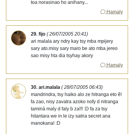
toa norasinao ho anihany...
Hamaly
29. fijo
( 26/07/2005 20:41)
ari malala ary ndry kay tsy mba mpijery
sary ato.misy sary maro be ato mba jereo
sao misy hta dia tsyhay akory
Hamaly
30. ari.malala
( 28/07/2005 06:43)
mandrindra, tsy haiko alo ze hitranga eto ê!
fa zao, nisy zavatra azoko nofy d nitranga
taminà maly d faly b za!!! :D fa za tsy
hitantara we in le izy satria secret ana
manokana! :D