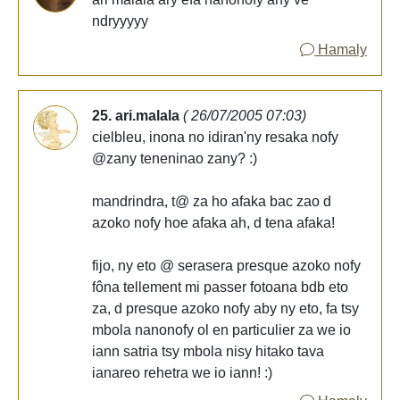
ndryyyyy
Hamaly
25. ari.malala
( 26/07/2005 07:03)
cielbleu, inona no idiran'ny resaka nofy
@zany teneninao zany? :)
mandrindra, t@ za ho afaka bac zao d
azoko nofy hoe afaka ah, d tena afaka!
fijo, ny eto @ serasera presque azoko nofy
fôna tellement mi passer fotoana bdb eto
za, d presque azoko nofy aby ny eto, fa tsy
mbola nanonofy ol en particulier za we io
iann satria tsy mbola nisy hitako tava
ianareo rehetra we io iann! :)