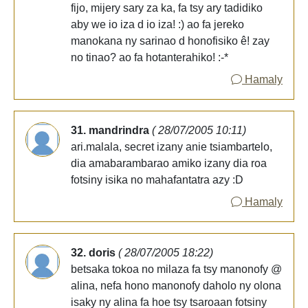
fijo, mijery sary za ka, fa tsy ary tadidiko
aby we io iza d io iza! :) ao fa jereko
manokana ny sarinao d honofisiko ê! zay
no tinao? ao fa hotanterahiko! :-*
Hamaly
31. mandrindra
( 28/07/2005 10:11)
ari.malala, secret izany anie tsiambartelo,
dia amabarambarao amiko izany dia roa
fotsiny isika no mahafantatra azy :D
Hamaly
32. doris
( 28/07/2005 18:22)
betsaka tokoa no milaza fa tsy manonofy @
alina, nefa hono manonofy daholo ny olona
isaky ny alina fa hoe tsy tsaroaan fotsiny