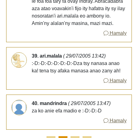
le foa foa tary fa ovay indray. Abracadabra
aza atao voavakin'i fijo ity hafatra ity sy ilay
nosoratan'i ari.malala eo ambony io.
Amin'ny alalan'ny masina, mazi mazi.
Hamaly
39. ari.malala
( 29/07/2005 13:42)
:-D:-D:-D:-D:-D:-D:-Dza tsy nanasa anao
ka! tena tsy afaka manasa anao zany ah!
Hamaly
40. mandrindra
( 29/07/2005 13:47)
za ko anie efa madio e :-D:-D:-D
Hamaly