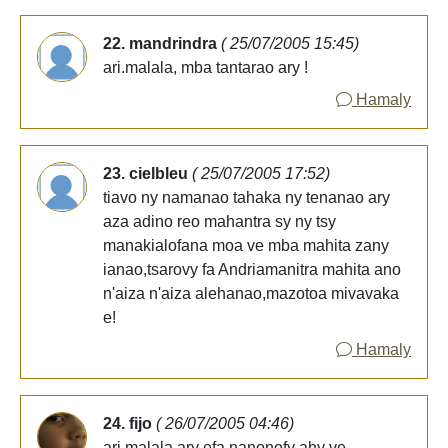
22. mandrindra
( 25/07/2005 15:45)
ari.malala, mba tantarao ary !
Hamaly
23. cielbleu
( 25/07/2005 17:52)
tiavo ny namanao tahaka ny tenanao ary
aza adino reo mahantra sy ny tsy
manakialofana moa ve mba mahita zany
ianao,tsarovy fa Andriamanitra mahita ano
n'aiza n'aiza alehanao,mazotoa mivavaka
e!
Hamaly
24. fijo
( 26/07/2005 04:46)
ari malala ary efa nanonofy ahy ve