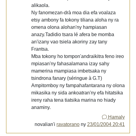
alikaola.
Ny fanomezan-drà moa dia efa voalaza
etsy ambony fa tokony tiliana aloha ny ra
omena olona alohan'ny hampiasan
anazy.Tadidio tsara lé afera be momba
an'izany vao tsiela akoriny zay tany
Frantsa.
Mba tokony ho tompon'andraikitra feno ireo
mpiasan'ny fahasalamana izay sahy
mamerina mampiasa imbetsaka ny
tsindrona fanary (séringue à G.T)
Ampitomboy ny fampahafantarana ny olona
mikasika ny sida ankoatran'ny efa hitatsika
ireny raha tena tiatsika marina no hiady
anaminy.
Hamaly
novalian'i
ravatorano
ny
23/01/2004 20:41