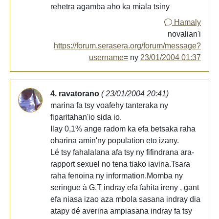
rehetra agamba aho ka miala tsiny
Hamaly
novalian'i
https://forum.serasera.org/forum/message?
username=
ny
23/01/2004 01:37
4. ravatorano
( 23/01/2004 20:41)
marina fa tsy voafehy tanteraka ny
fiparitahan'io sida io.
Ilay 0,1% ange radom ka efa betsaka raha
oharina amin'ny population eto izany.
Lé tsy fahalalana afa tsy ny fifindrana ara-
rapport sexuel no tena tiako iavina.Tsara
raha fenoina ny information.Momba ny
seringue à G.T indray efa fahita ireny , gant
efa niasa izao aza mbola sasana indray dia
atapy dé averina ampiasana indray fa tsy