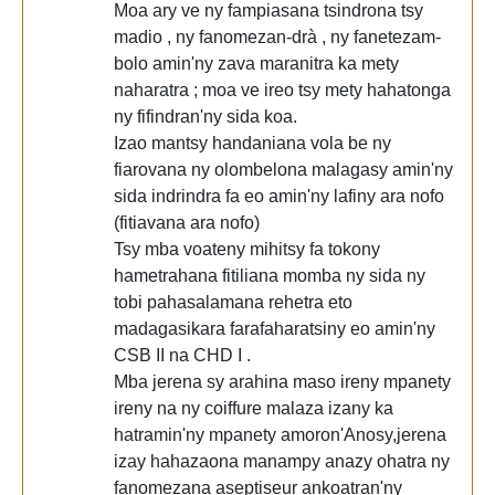
Moa ary ve ny fampiasana tsindrona tsy
madio , ny fanomezan-drà , ny fanetezam-
bolo amin'ny zava maranitra ka mety
naharatra ; moa ve ireo tsy mety hahatonga
ny fifindran'ny sida koa.
Izao mantsy handaniana vola be ny
fiarovana ny olombelona malagasy amin'ny
sida indrindra fa eo amin'ny lafiny ara nofo
(fitiavana ara nofo)
Tsy mba voateny mihitsy fa tokony
hametrahana fitiliana momba ny sida ny
tobi pahasalamana rehetra eto
madagasikara farafaharatsiny eo amin'ny
CSB II na CHD I .
Mba jerena sy arahina maso ireny mpanety
ireny na ny coiffure malaza izany ka
hatramin'ny mpanety amoron'Anosy,jerena
izay hahazaona manampy anazy ohatra ny
fanomezana aseptiseur ankoatran'ny