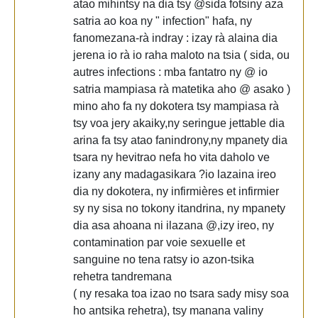
atao mihintsy na dia tsy @sida fotsiny aza
satria ao koa ny " infection" hafa, ny
fanomezana-rà indray : izay rà alaina dia
jerena io rà io raha maloto na tsia ( sida, ou
autres infections : mba fantatro ny @ io
satria mampiasa rà matetika aho @ asako )
mino aho fa ny dokotera tsy mampiasa rà
tsy voa jery akaiky,ny seringue jettable dia
arina fa tsy atao fanindrony,ny mpanety dia
tsara ny hevitrao nefa ho vita daholo ve
izany any madagasikara ?io lazaina ireo
dia ny dokotera, ny infirmières et infirmier
sy ny sisa no tokony itandrina, ny mpanety
dia asa ahoana ni ilazana @,izy ireo, ny
contamination par voie sexuelle et
sanguine no tena ratsy io azon-tsika
rehetra tandremana
( ny resaka toa izao no tsara sady misy soa
ho antsika rehetra), tsy manana valiny