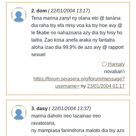
2. dom
( 22/01/2004 13:17)
Tena marina zany! ny olana eto @ tanàna
dia raha tsy efa misy voa ka tsy hoe avy @
le fikabe no nahazoana azy dia tsy hisy ho
taitra. Zao kosa anefa araka ny fantatra
aloha izao dia 99,9% de azo avy @ rapport
sexuel
Hamaly
novalian'i
https://forum.serasera.org/forum/message?
username=
ny
23/01/2004 01:17
3. dasy
( 22/01/2004 13:37)
marina daholo ireo lazainao ireo
ravatorana,
ny mampiasa fanindrona maloto dia tsy azo