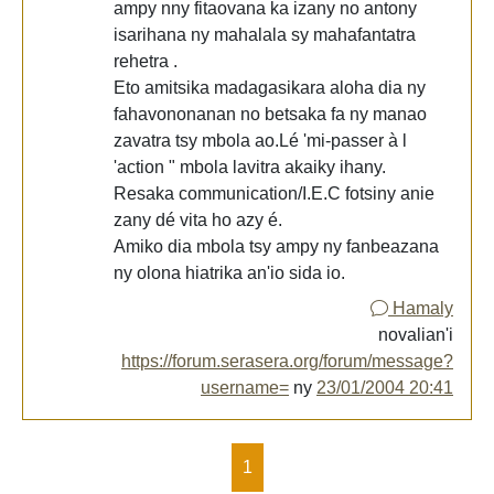
ampy nny fitaovana ka izany no antony
isarihana ny mahalala sy mahafantatra
rehetra .
Eto amitsika madagasikara aloha dia ny
fahavononanan no betsaka fa ny manao
zavatra tsy mbola ao.Lé 'mi-passer à l
'action " mbola lavitra akaiky ihany.
Resaka communication/I.E.C fotsiny anie
zany dé vita ho azy é.
Amiko dia mbola tsy ampy ny fanbeazana
ny olona hiatrika an'io sida io.
Hamaly
novalian'i
https://forum.serasera.org/forum/message?
username=
ny
23/01/2004 20:41
1