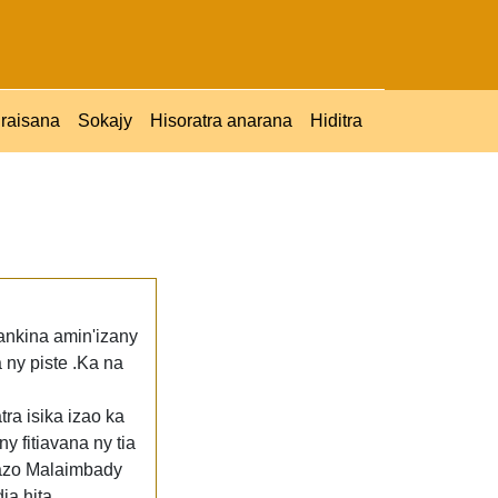
raisana
Sokajy
Hisoratra anarana
Hiditra
ankina amin'izany
 ny piste .Ka na
a isika izao ka
y fitiavana ny tia
vazo Malaimbady
ia hita