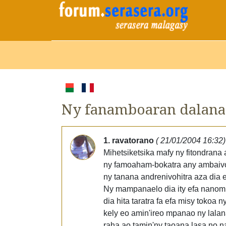
Ny fanamboaran dalana
1. ravatorano
( 21/01/2004 16:32)
Mihetsiketsika mafy ny fitondrana
ny famoaham-bokatra any ambaivolo
ny tanana andrenivohitra aza dia 
Ny mampanaelo dia ity efa nanomb
dia hita taratra fa efa misy tokoa
kely eo amin'ireo mpanao ny lala
raha ao tamin'ny taoana lasa no 