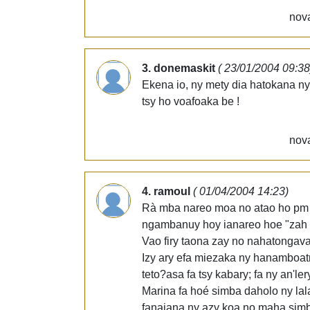
nova
3. donemaskit
( 23/01/2004 09:38
Ekena io, ny mety dia hatokana ny 
tsy ho voafoaka be !
nova
4. ramoul
( 01/04/2004 14:23)
Rà mba nareo moa no atao ho pm
ngambanuy hoy ianareo hoe "zah so
Vao firy taona zay no nahatonga
Izy ary efa miezaka ny hanamboatr
teto?asa fa tsy kabary; fa ny an'l
Marina fa hoé simba daholo ny lala
fanajana ny azy koa no maha simb