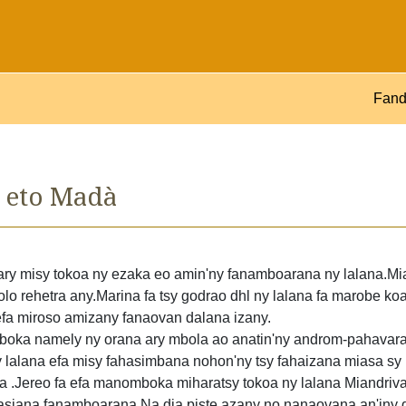
Fand
 eto Madà
 ary misy tokoa ny ezaka eo amin'ny fanamboarana ny lalana.Mi
 rehetra any.Marina fa tsy godrao dhl ny lalana fa marobe koa
efa miroso amizany fanaovan dalana izany.
oka namely ny orana ary mbola ao anatin'ny androm-pahavaratr
 ny lalana efa misy fahasimbana nohon'ny tsy fahaizana miasa sy n
na .Jereo fa efa manomboka miharatsy tokoa ny lalana Miandri
nasiana fanamboarana.Na dia piste azany no nanaovana an'iny d