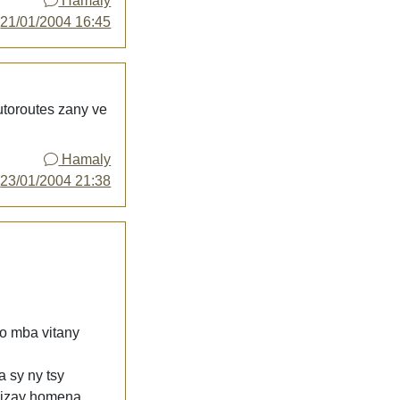
Hamaly
y
21/01/2004 16:45
autoroutes zany ve
Hamaly
y
23/01/2004 21:38
no mba vitany
a sy ny tsy
a izay homena