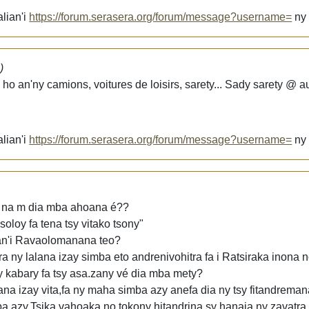
lian'i
https://forum.serasera.org/forum/message?username=
n
)
ho an'ny camions, voitures de loisirs, sarety... Sady sarety @ 
lian'i
https://forum.serasera.org/forum/message?username=
n
 na m dia mba ahoana é??
loy fa tena tsy vitako tsony"
van'i Ravaolomanana teo?
a ny lalana izay simba eto andrenivohitra fa i Ratsiraka inona 
ery kabary fa tsy asa.zany vé dia mba mety?
na izay vita,fa ny maha simba azy anefa dia ny tsy fitandreman
a azy.Tsika vahoaka no tokony hitandrina sy hanaja ny zavatr