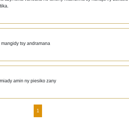
tika.
sy mangidy tsy andramana
 miady amin ny piesiko zany
1