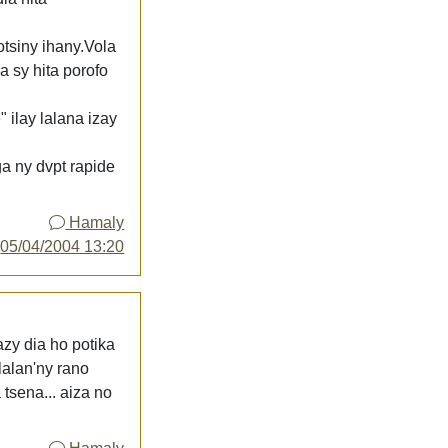
otsiny ihany.Vola
a sy hita porofo
 ilay lalana izay
a ny dvpt rapide
Hamaly
y
05/04/2004 13:20
azy dia ho potika
lalan'ny rano
tsena... aiza no