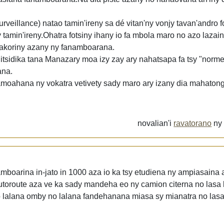
rveillance) natao tamin'ireny sa dé vitan'ny vonjy tavan'andro f
y tamin'ireny.Ohatra fotsiny ihany io fa mbola maro no azo lazain
a akoriny azany ny fanamboarana.
tsidika tana Manazary moa izy zay ary nahatsapa fa tsy "norme"
ana.
amoahana ny vokatra vetivety sady maro ary izany dia mahatong
novalian'i
ravatorano
n
amboarina in-jato in 1000 aza io ka tsy etudiena ny ampiasaina 
 autoroute aza ve ka sady mandeha eo ny camion citerna no lasa 
 no lalana omby no lalana fandehanana miasa sy mianatra no lasa 