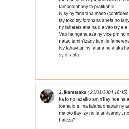
tamboalohany fa pratikable.
Nisy ny fanaraha maso (contrôle/su
tsy toko tsy forohana anefa no lan
ny faharatsiana na dia vao tsy el
Vao haingana aza ny vice pm no ni
natao tamin'izany fa mila fameren
Ny fahavitan'ny lalana no afaka h
sy dirabla
2. ikaretsaka
( 21/01/2004 16:45)
ka io no lazaiko amin'ilay hoe na 
foana io e.. na lalana ohatran'ny
maloto ilay izy no lalan-tsarety ,
hateza?