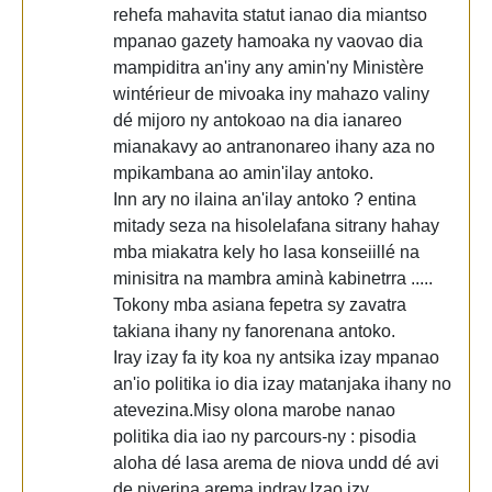
rehefa mahavita statut ianao dia miantso
mpanao gazety hamoaka ny vaovao dia
mampiditra an'iny any amin'ny Ministère
wintérieur de mivoaka iny mahazo valiny
dé mijoro ny antokoao na dia ianareo
mianakavy ao antranonareo ihany aza no
mpikambana ao amin'ilay antoko.
Inn ary no ilaina an'ilay antoko ? entina
mitady seza na hisolelafana sitrany hahay
mba miakatra kely ho lasa konseiillé na
minisitra na mambra aminà kabinetrra .....
Tokony mba asiana fepetra sy zavatra
takiana ihany ny fanorenana antoko.
Iray izay fa ity koa ny antsika izay mpanao
an'io politika io dia izay matanjaka ihany no
atevezina.Misy olona marobe nanao
politika dia iao ny parcours-ny : pisodia
aloha dé lasa arema de niova undd dé avi
de niverina arema indray.Izao izy