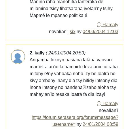
Maninn raha manohitra tanteraka dé
milamina tsisy fihatsarana ivelan'ny tsihy.
Mapmé le mpanao politika é
Hamaly
novalian'i
six
ny
04/03/2004 12:03
2. kally
( 24/01/2004 20:59)
Angamba tokoyn hasiana lalàna vaovao
mametra an'io fa hampidi-doza anie io raha
mitohy e!ny vahoaka noho izy be loatra ho
kivy ambony ihany dia tsy hifidy intsony dia
inona intsony no handeha?Izaho aloha tsy
mahay an'io resaka loatra fa dia izay!
Hamaly
novalian'i
https://forum.serasera.org/forum/message?
username=
ny
24/01/2004 08:59