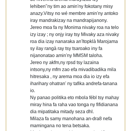
lehiben"ny tim ao amin'ny fokotany misy
anazy.Vitsy no wé membre amin'ny antoko
iray mandrakizay na mandrapijanony.
Jereo moa fa ny Monima nivaky roa na telo
izy izay ; ny onjy iray tsy Mivaky aza nivaky
roa dia izay nanaraka an'Itopklà Marojama
sy ilay rangà ray tsy tsaroako iny fa
nijanonatao amin'ny MMSM taloha.
Jereo ny akfm,ny rpsd tsy lazaina
intsony,ny mfm zao efa mivadibadika mila
hitresaka , ny arema moa dia io izy efa
iharihary ohatran' ny tafika andrefa-tanana
io.
Ny panao politika eto mbola fébl tsy mahay
miray hina fa raha vao tonga ny fifidianana
dia mipatitaka mitady seza dhl.
Milaza fa samy manohana an-dra8 nefa
mamingana no tena betsaka.