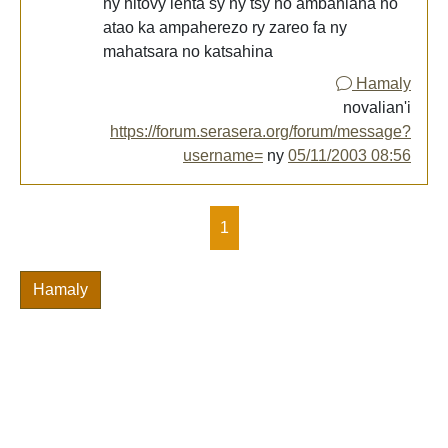
ny hitovy lenta sy ny tsy ho ambaniana no
atao ka ampaherezo ry zareo fa ny
mahatsara no katsahina
Hamaly
novalian'i
https://forum.serasera.org/forum/message?
username=
ny
05/11/2003 08:56
1
Hamaly