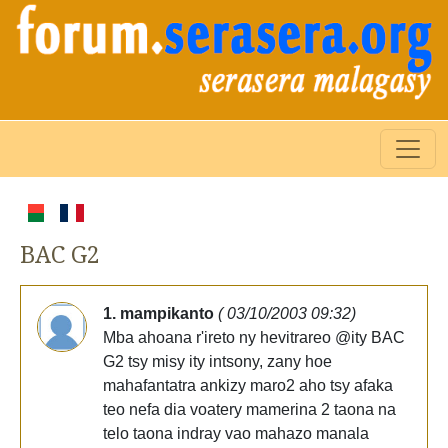
BAC G2
1. mampikanto
( 03/10/2003 09:32)
Mba ahoana r'ireto ny hevitrareo @ity BAC
G2 tsy misy ity intsony, zany hoe
mahafantatra ankizy maro2 aho tsy afaka
teo nefa dia voatery mamerina 2 taona na
telo taona indray vao mahazo manala