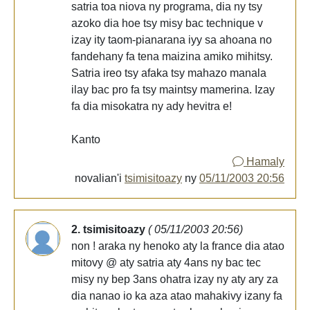
satria toa niova ny programa, dia ny tsy
azoko dia hoe tsy misy bac technique v
izay ity taom-pianarana iyy sa ahoana no
fandehany fa tena maizina amiko mihitsy.
Satria ireo tsy afaka tsy mahazo manala
ilay bac pro fa tsy maintsy mamerina. Izay
fa dia misokatra ny ady hevitra e!
Kanto
Hamaly
novalian'i
tsimisitoazy
ny
05/11/2003 20:56
2. tsimisitoazy
( 05/11/2003 20:56)
non ! araka ny henoko aty la france dia atao
mitovy @ aty satria aty 4ans ny bac tec
misy ny bep 3ans ohatra izay ny aty ary za
dia nanao io ka aza atao mahakivy izany fa