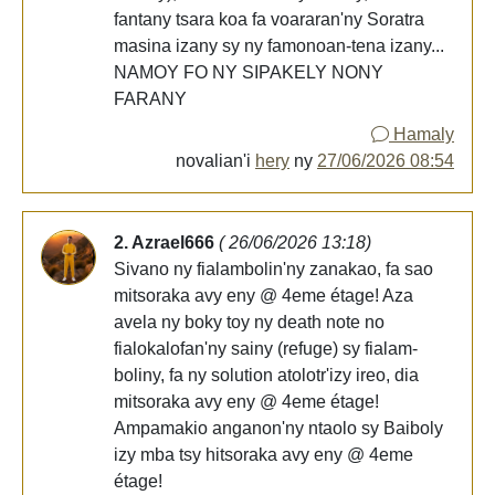
fantany tsara koa fa voararan'ny Soratra
masina izany sy ny famonoan-tena izany...
NAMOY FO NY SIPAKELY NONY
FARANY
Hamaly
novalian'i
hery
ny
27/06/2026 08:54
2. Azrael666
( 26/06/2026 13:18)
Sivano ny fialambolin'ny zanakao, fa sao
mitsoraka avy eny @ 4eme étage! Aza
avela ny boky toy ny death note no
fialokalofan'ny sainy (refuge) sy fialam-
boliny, fa ny solution atolotr'izy ireo, dia
mitsoraka avy eny @ 4eme étage!
Ampamakio anganon'ny ntaolo sy Baiboly
izy mba tsy hitsoraka avy eny @ 4eme
étage!