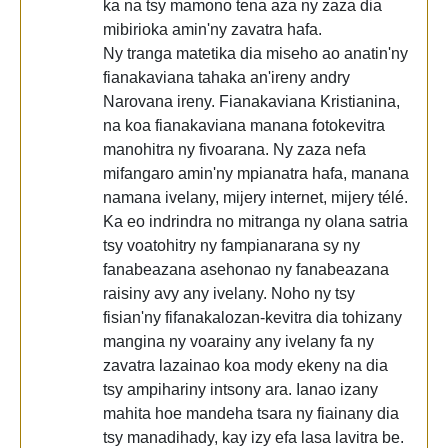
ka na tsy mamono tena aza ny zaza dia
mibirioka amin'ny zavatra hafa.
Ny tranga matetika dia miseho ao anatin'ny
fianakaviana tahaka an'ireny andry
Narovana ireny. Fianakaviana Kristianina,
na koa fianakaviana manana fotokevitra
manohitra ny fivoarana. Ny zaza nefa
mifangaro amin'ny mpianatra hafa, manana
namana ivelany, mijery internet, mijery télé.
Ka eo indrindra no mitranga ny olana satria
tsy voatohitry ny fampianarana sy ny
fanabeazana asehonao ny fanabeazana
raisiny avy any ivelany. Noho ny tsy
fisian'ny fifanakalozan-kevitra dia tohizany
mangina ny voarainy any ivelany fa ny
zavatra lazainao koa mody ekeny na dia
tsy ampihariny intsony ara. Ianao izany
mahita hoe mandeha tsara ny fiainany dia
tsy manadihady, kay izy efa lasa lavitra be.