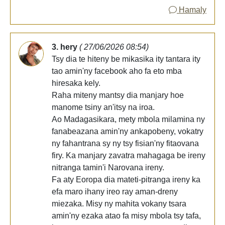
Hamaly
3. hery
( 27/06/2026 08:54)
Tsy dia te hiteny be mikasika ity tantara ity
tao amin'ny facebook aho fa eto mba
hiresaka kely.
Raha miteny mantsy dia manjary hoe
manome tsiny an'itsy na iroa.
Ao Madagasikara, mety mbola milamina ny
fanabeazana amin'ny ankapobeny, vokatry
ny fahantrana sy ny tsy fisian'ny fitaovana
firy. Ka manjary zavatra mahagaga be ireny
nitranga tamin'i Narovana ireny.
Fa aty Eoropa dia mateti-pitranga ireny ka
efa maro ihany ireo ray aman-dreny
miezaka. Misy ny mahita vokany tsara
amin'ny ezaka atao fa misy mbola tsy tafa,