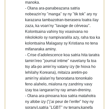
manoka.
- Olana ara-panabeazana satria
nobeazin'ny "manga" sy ny "tik tok" ary ny
karazana tambazotran-tserasera loatra ilay
zaza, ka voan'ny "lavage de cérveau".
Kolontsaina vahiny tsy voasivana no
nikolokolo sy nampivaralila azy, raha toa ka
kolontsaina Malagasy sy Kristiana no tena
mifanaraka aminy.
- Crise d'adolescence koa satria hita taratra
tamin'ireo "journal intime" navelany fa toa
tsy afa-po amin'ny vatany izy (te hiova ho
lehilahy Koreana), mitaiza aretim-po
amin'ny alalan'ny fanoratana tononkalo
feno alahelo, mialona ny zandriny vavy
izay toa iangaran'ny ray aman-dreniny.
- Olana ara-pinoana koa satria matahotra
ny afobe izy ("j'ai peur de l'enfer" hoy ny
sorany),satria "LGBT" ny tenany,kanefa