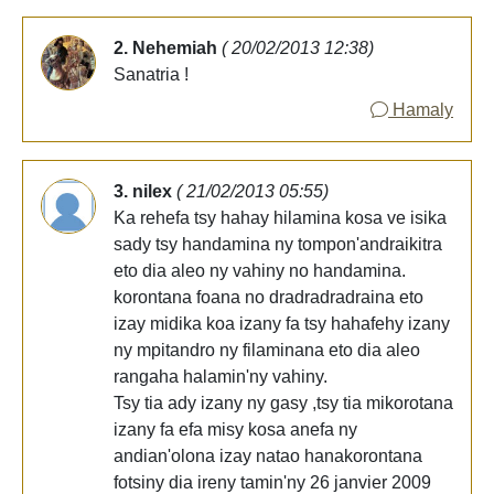
2. Nehemiah
( 20/02/2013 12:38)
Sanatria !
Hamaly
3. nilex
( 21/02/2013 05:55)
Ka rehefa tsy hahay hilamina kosa ve isika
sady tsy handamina ny tompon'andraikitra
eto dia aleo ny vahiny no handamina.
korontana foana no dradradradraina eto
izay midika koa izany fa tsy hahafehy izany
ny mpitandro ny filaminana eto dia aleo
rangaha halamin'ny vahiny.
Tsy tia ady izany ny gasy ,tsy tia mikorotana
izany fa efa misy kosa anefa ny
andian'olona izay natao hanakorontana
fotsiny dia ireny tamin'ny 26 janvier 2009