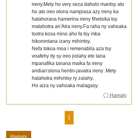
ireny.Mety ho very seza daholo mantsy ato
ho ato ireo olona nampiasa azy ireny ka
hatahorana hamerina ireny fihetsika tsy
matahotra an'Atra ireny.Fa raha ny vahoaka
tsotra kosa mino aho fa tsy mba
hikorontana izany mihintsy.
Nefa tokoa moa i remenabila aza tsy
voafehy ity sy ireo jiolahy eto tana
mpanafika tanana maika fa ireny
andian'olona hentin-javatra ireny .Mety
hatahotra mihintsy ry zalahy.
Ho aiza ny vahoaka malagasy.
Hamaly
1
Hamaly