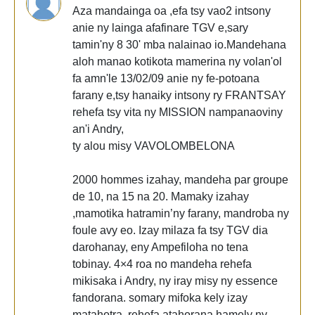
Aza mandainga oa ,efa tsy vao2 intsony
anie ny lainga afafinare TGV e,sary
tamin'ny 8 30' mba nalainao io.Mandehana
aloh manao kotikota mamerina ny volan'ol
fa amn'le 13/02/09 anie ny fe-potoana
farany e,tsy hanaiky intsony ry FRANTSAY
rehefa tsy vita ny MISSION nampanaoviny
an'i Andry,
ty alou misy VAVOLOMBELONA
2000 hommes izahay, mandeha par groupe
de 10, na 15 na 20. Mamaky izahay
,mamotika hatramin’ny farany, mandroba ny
foule avy eo. Izay milaza fa tsy TGV dia
darohanay, eny Ampefiloha no tena
tobinay. 4×4 roa no mandeha rehefa
mikisaka i Andry, ny iray misy ny essence
fandorana. somary mifoka kely izay
matahotra, rehefa atahorana hamely ny