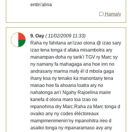
entin'alina
Hamaly
9. Oay
( 11/02/2009 11:33)
Raha ny fahitana an'izao olona @ izao sary
izao tena tonga d afaka misambotra ary
manampan-doha ny tarik'i TGV ry Marc sy
ny namany fa mahagaga ana hoe inn no
andrasany marina mafy é! d mbola gaga
ihany koa ny tenako ka manontany tena
manao hoe fa ahoana loatra ary no
nahatonga an'i Ngahy Rajoelina maire
kanefa d olona maro toa izao no
mpanohina dry Marc.Raha za Marc tonga d
ovaiko any ny codes éléctoreaux
mampimenimenin'ny mpanohitra ireo d
asaiko tonga ny mpanaramaso avy any