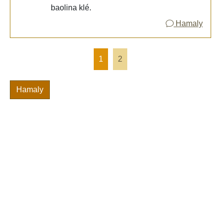
baolina klé.
Hamaly
1
2
Hamaly