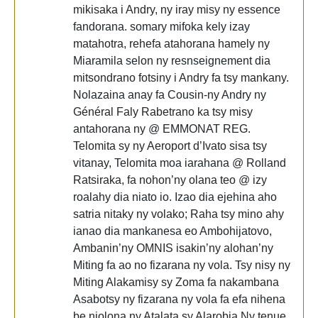
mikisaka i Andry, ny iray misy ny essence
fandorana. somary mifoka kely izay
matahotra, rehefa atahorana hamely ny
Miaramila selon ny resnseignement dia
mitsondrano fotsiny i Andry fa tsy mankany.
Nolazaina anay fa Cousin-ny Andry ny
Général Faly Rabetrano ka tsy misy
antahorana ny @ EMMONAT REG.
Telomita sy ny Aeroport d’Ivato sisa tsy
vitanay, Telomita moa iarahana @ Rolland
Ratsiraka, fa nohon’ny olana teo @ izy
roalahy dia niato io. Izao dia ejehina aho
satria nitaky ny volako; Raha tsy mino ahy
ianao dia mankanesa eo Ambohijatovo,
Ambanin’ny OMNIS isakin’ny alohan’ny
Miting fa ao no fizarana ny vola. Tsy nisy ny
Miting Alakamisy sy Zoma fa nakambana
Asabotsy ny fizarana ny vola fa efa nihena
be niolona ny Atalata sy Alarobia.Ny tenue