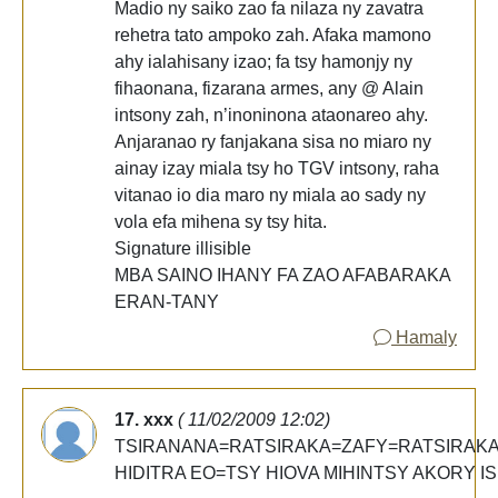
Madio ny saiko zao fa nilaza ny zavatra
rehetra tato ampoko zah. Afaka mamono
ahy ialahisany izao; fa tsy hamonjy ny
fihaonana, fizarana armes, any @ Alain
intsony zah, n’inoninona ataonareo ahy.
Anjaranao ry fanjakana sisa no miaro ny
ainay izay miala tsy ho TGV intsony, raha
vitanao io dia maro ny miala ao sady ny
vola efa mihena sy tsy hita.
Signature illisible
MBA SAINO IHANY FA ZAO AFABARAKA
ERAN-TANY
Hamaly
17. xxx
( 11/02/2009 12:02)
TSIRANANA=RATSIRAKA=ZAFY=RATSIRAK
HIDITRA EO=TSY HIOVA MIHINTSY AKORY IS