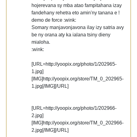
hojerevana sy mba atao fampitahana izay
fandehany rehetra eto amin'ny tanana e !
demo de force :wink:
Somary manjavonjavona ilay izy satria avy
be ny orana aty ka ialana tsiny dieny
mialoha.
:wink:
[URL=http://yoopix.org/photo/1/202965-
1.jpg]
[IMG]http://yoopix.org/store/TM_0_202965-
1.jpg[/IMG][/URL]
[URL=http://yoopix.org/photo/1/202966-
2.jpg]
[IMG]http://yoopix.org/store/TM_0_202966-
2.jpg[/IMG][/URL]