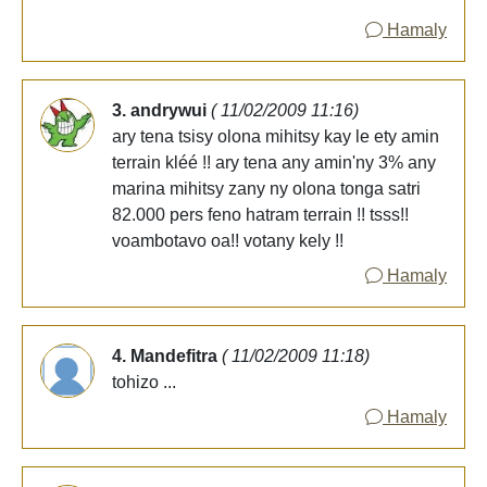
Hamaly
3. andrywui
( 11/02/2009 11:16)
ary tena tsisy olona mihitsy kay le ety amin
terrain kléé !! ary tena any amin'ny 3% any
marina mihitsy zany ny olona tonga satri
82.000 pers feno hatram terrain !! tsss!!
voambotavo oa!! votany kely !!
Hamaly
4. Mandefitra
( 11/02/2009 11:18)
tohizo ...
Hamaly