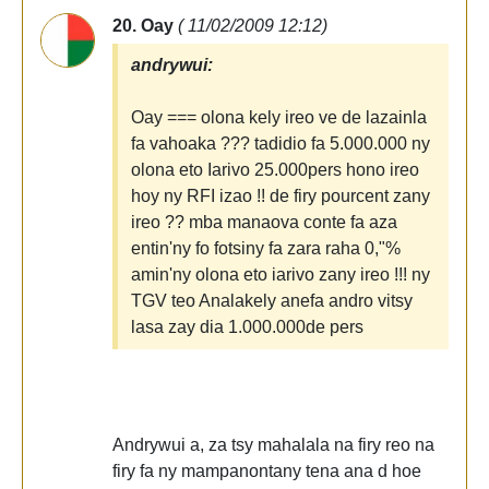
20. Oay
( 11/02/2009 12:12)
andrywui:
Oay === olona kely ireo ve de lazainla
fa vahoaka ??? tadidio fa 5.000.000 ny
olona eto Iarivo 25.000pers hono ireo
hoy ny RFI izao !! de firy pourcent zany
ireo ?? mba manaova conte fa aza
entin'ny fo fotsiny fa zara raha 0,"%
amin'ny olona eto iarivo zany ireo !!! ny
TGV teo Analakely anefa andro vitsy
lasa zay dia 1.000.000de pers
Andrywui a, za tsy mahalala na firy reo na
firy fa ny mampanontany tena ana d hoe