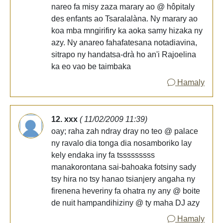
nareo fa misy zaza marary ao @ hôpitaly
des enfants ao Tsaralalàna. Ny marary ao
koa mba mngirifiry ka aoka samy hizaka ny
azy. Ny anareo fahafatesana notadiavina,
sitrapo ny handatsa-drà ho an'i Rajoelina
ka eo vao be taimbaka
Hamaly
12. xxx
( 11/02/2009 11:39)
oay; raha zah ndray dray no teo @ palace
ny ravalo dia tonga dia nosamboriko lay
kely endaka iny fa tsssssssss
manakorontana sai-bahoaka fotsiny sady
tsy hira no tsy hanao tsianjery angaha ny
firenena heveriny fa ohatra ny any @ boite
de nuit hampandihiziny @ ty maha DJ azy
Hamaly