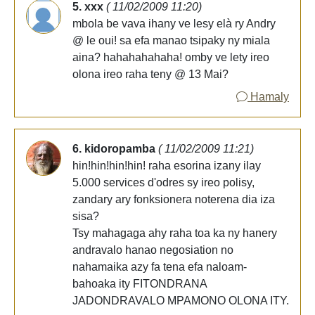
5. xxx
( 11/02/2009 11:20)
mbola be vava ihany ve lesy elà ry Andry
@ le oui! sa efa manao tsipaky ny miala
aina? hahahahahaha! omby ve lety ireo
olona ireo raha teny @ 13 Mai?
Hamaly
6. kidoropamba
( 11/02/2009 11:21)
hin!hin!hin!hin! raha esorina izany ilay
5.000 services d'odres sy ireo polisy,
zandary ary fonksionera noterena dia iza
sisa?
Tsy mahagaga ahy raha toa ka ny hanery
andravalo hanao negosiation no
nahamaika azy fa tena efa naloam-
bahoaka ity FITONDRANA
JADONDRAVALO MPAMONO OLONA ITY.