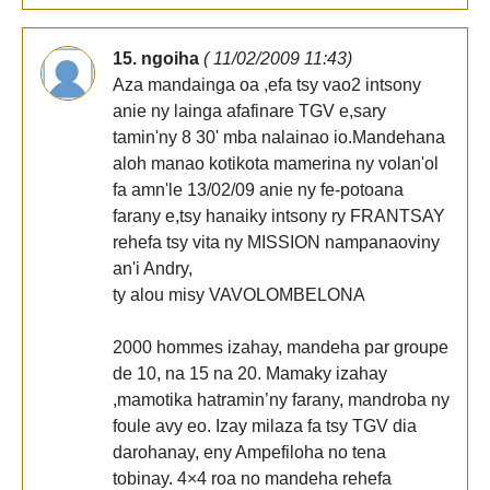
15. ngoiha
( 11/02/2009 11:43)
Aza mandainga oa ,efa tsy vao2 intsony
anie ny lainga afafinare TGV e,sary
tamin'ny 8 30' mba nalainao io.Mandehana
aloh manao kotikota mamerina ny volan'ol
fa amn'le 13/02/09 anie ny fe-potoana
farany e,tsy hanaiky intsony ry FRANTSAY
rehefa tsy vita ny MISSION nampanaoviny
an'i Andry,
ty alou misy VAVOLOMBELONA
2000 hommes izahay, mandeha par groupe
de 10, na 15 na 20. Mamaky izahay
,mamotika hatramin’ny farany, mandroba ny
foule avy eo. Izay milaza fa tsy TGV dia
darohanay, eny Ampefiloha no tena
tobinay. 4×4 roa no mandeha rehefa