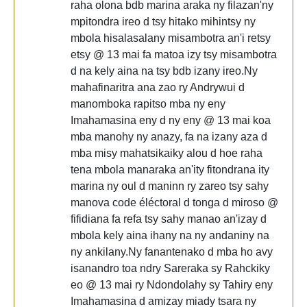
raha olona bdb marina araka ny filazan'ny
mpitondra ireo d tsy hitako mihintsy ny
mbola hisalasalany misambotra an'i retsy
etsy @ 13 mai fa matoa izy tsy misambotra
d na kely aina na tsy bdb izany ireo.Ny
mahafinaritra ana zao ry Andrywui d
manomboka rapitso mba ny eny
Imahamasina eny d ny eny @ 13 mai koa
mba manohy ny anazy, fa na izany aza d
mba misy mahatsikaiky alou d hoe raha
tena mbola manaraka an'ity fitondrana ity
marina ny oul d maninn ry zareo tsy sahy
manova code éléctoral d tonga d miroso @
fifidiana fa refa tsy sahy manao an'izay d
mbola kely aina ihany na ny andaniny na
ny ankilany.Ny fanantenako d mba ho avy
isanandro toa ndry Sareraka sy Rahckiky
eo @ 13 mai ry Ndondolahy sy Tahiry eny
Imahamasina d amizay miady tsara ny