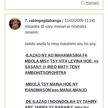
Hamaly
7. rabingogilabanga
( 11/02/2009 11:24)
misaotra @ sary, manan-jo hilahatra
ianareo:
tadido anefa fa misy malahelo any ho any,
-ILAZAO NY AO MAHAMASINA FA
MBOLA MISY TSY VITA LEVINA HOE: ny
SASANY @ IREO MATY TENY
AMBOHITSOROHITRA
-MBOLA TSY MAINA HOE NY
RANOMASON'ireo MANA-MANJO
-DE ILAZAO I NDONDOLAH SY TAHIRY,
ARY JARIFA SY BABAIKY, mba tsy