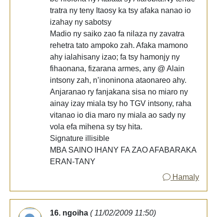
tratra ny teny Itaosy ka tsy afaka nanao io
izahay ny sabotsy
Madio ny saiko zao fa nilaza ny zavatra
rehetra tato ampoko zah. Afaka mamono
ahy ialahisany izao; fa tsy hamonjy ny
fihaonana, fizarana armes, any @ Alain
intsony zah, n’inoninona ataonareo ahy.
Anjaranao ry fanjakana sisa no miaro ny
ainay izay miala tsy ho TGV intsony, raha
vitanao io dia maro ny miala ao sady ny
vola efa mihena sy tsy hita.
Signature illisible
MBA SAINO IHANY FA ZAO AFABARAKA
ERAN-TANY
Hamaly
16. ngoiha
( 11/02/2009 11:50)