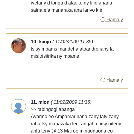
ivelany d tonga d ataoko ny fifidianana
satria efa manaraka ana Iarivo klé.
Hamaly
10. tsinjo
( 11/02/2009 11:35)
tsisy mpams mandeha atoandro iany fa
misitrisitrika ny mpams
Hamaly
11. mion
( 11/02/2009 11:36)
>> rabingogilabanga
Avarino eo Ampamarinana zany faty zany
raha tsy mahazaka feo. angaha nisy niteny
anlà teny @ 13 Mai oe minaonaona eo