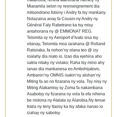
Miaramila selon ny resnseignement dia
mitsondrano fotsiny i Andry fa tsy mankany.
Nolazaina anay fa Cousin-ny Andry ny
Général Faly Rabetrano ka tsy misy
antahorana ny @ EMMONAT REG.
Telomita sy ny Aeroport d’Ivato sisa tsy
vitanay, Telomita moa iarahana @ Rolland
Ratsiraka, fa nohon’ny olana teo @ izy
roalahy dia niato io. Izao dia ejehina aho
satria nitaky ny volako; Raha tsy mino ahy
ianao dia mankanesa eo Ambohijatovo,
Ambanin’ny OMNIS isakin’ny alohan’ny
Miting fa ao no fizarana ny vola. Tsy nisy ny
Miting Alakamisy sy Zoma fa nakambana
Asabotsy ny fizarana ny vola fa efa nihena
be niolona ny Atalata sy Alarobia.Ny tenue
tratra ny teny Itaosy ka tsy afaka nanao io
izahay ny sabotsy