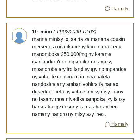
Hamaly
19. mion
( 11/02/2009 12:03)
marina mintsy io, satria za manana cousin
mersenera nitarika ireny korontana ireny,
manomboka 250 000fmg ny karama
isan'andron'ireo mpanakorontana sy
mpandroba ary irolland sy tgv no mpandoa
ny vola . le cousin-ko io moa nalefa
nandositra any ambanivohitra fa nanao
deserteur nefa ny vola efa nisy nisy ihany
no lasany moa nivadika tampoka izy fa tsy
hanaraka tgv intsony ka natahoran'ireo
namany hanoro ny misy azy ireo .
Hamaly