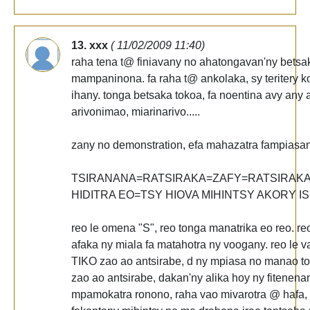
13. xxx
( 11/02/2009 11:40)
raha tena t@ finiavany no ahatongavan'ny betsak
mampaninona. fa raha t@ ankolaka, sy teritery 
ihany. tonga betsaka tokoa, fa noentina avy any 
arivonimao, miarinarivo.....
zany no demonstration, efa mahazatra fampiasan
TSIRANANA=RATSIRAKA=ZAFY=RATSIRAK
HIDITRA EO=TSY HIOVA MIHINTSY AKORY IS
reo le omena "S", reo tonga manatrika eo reo. r
afaka ny miala fa matahotra ny voogany. reo le v
TIKO zao ao antsirabe, d ny mpiasa no manao to
zao ao antsirabe, dakan'ny alika hoy ny fitenena
mpamokatra ronono, raha vao mivarotra @ hafa, d