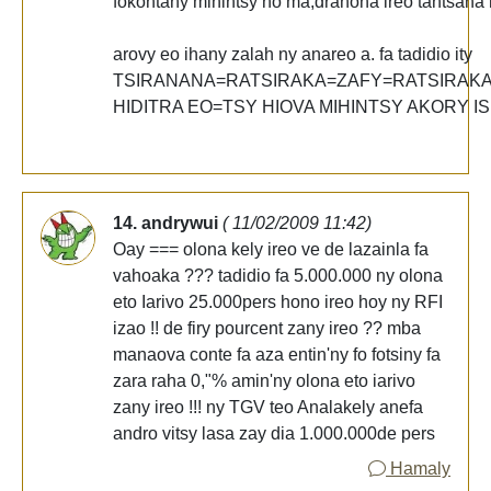
fokontany mihintsy no ma,drahona ireo tantsah
arovy eo ihany zalah ny anareo a. fa tadidio ity
TSIRANANA=RATSIRAKA=ZAFY=RATSIRAK
HIDITRA EO=TSY HIOVA MIHINTSY AKORY IS
14. andrywui
( 11/02/2009 11:42)
Oay === olona kely ireo ve de lazainla fa
vahoaka ??? tadidio fa 5.000.000 ny olona
eto Iarivo 25.000pers hono ireo hoy ny RFI
izao !! de firy pourcent zany ireo ?? mba
manaova conte fa aza entin'ny fo fotsiny fa
zara raha 0,"% amin'ny olona eto iarivo
zany ireo !!! ny TGV teo Analakely anefa
andro vitsy lasa zay dia 1.000.000de pers
Hamaly