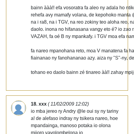
bainn ààà!! efa vosoratra fa aleo ny adala ho ntiko
rehefa avy mamafy volana, de kepohoko manta @
na i ra8, na i TGV, na reo zokiny teo aloha reo
daolo. inona no hifanasana vangy eto é? io zao 
VAZAH, fa oé B ny mpankafy. i TGV moa efa nam
fa nareo mpanohana reto, moa V manatena fa h
fiainanao ny fanohananao azy. aiza ny "S"-ny, d
tohano eo daolo bainn zé tinareo àà!! zahay mpij
18. xxx
( 11/02/2009 12:02)
io mba jereo ry Andry @le oui sy ny tariny
a! de alefaso indray ny tsikera nareo, hoe
mpandainga, manoso potaka io olona
mijoro vavolombelona io