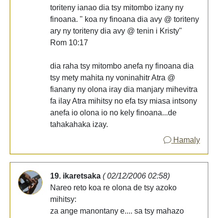
toriteny ianao dia tsy mitombo izany ny
finoana. " koa ny finoana dia avy @ toriteny
ary ny toriteny dia avy @ tenin i Kristy"
Rom 10:17
dia raha tsy mitombo anefa ny finoana dia
tsy mety mahita ny voninahitr Atra @
fianany ny olona iray dia manjary mihevitra
fa ilay Atra mihitsy no efa tsy miasa intsony
anefa io olona io no kely finoana...de
tahakahaka izay.
Hamaly
19. ikaretsaka
( 02/12/2006 02:58)
Nareo reto koa re olona de tsy azoko
mihitsy:
za ange manontany e.... sa tsy mahazo