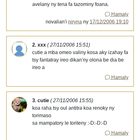
avelany ny tena fa tazominy foana.
Hamaly
novalian'i
niryna
ny
17/12/2006 19:10
2. xxx
( 27/11/2006 15:51)
cutie a mba omeo valiny kosa aky izahay fa
tsy fantatray ireo dikan'ny olona be dia be
ireo a
Hamaly
3. cutie
( 27/11/2006 15:55)
koa raha tsy oul antitra koa renoky ny
torimaso
sa mampatory le toriteny :-D:-D:-D
Hamaly