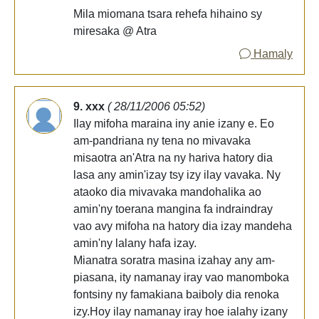
Mila miomana tsara rehefa hihaino sy
miresaka @ Atra
Hamaly
9. xxx
( 28/11/2006 05:52)
Ilay mifoha maraina iny anie izany e. Eo
am-pandriana ny tena no mivavaka
misaotra an'Atra na ny hariva hatory dia
lasa any amin'izay tsy izy ilay vavaka. Ny
ataoko dia mivavaka mandohalika ao
amin'ny toerana mangina fa indraindray
vao avy mifoha na hatory dia izay mandeha
amin'ny lalany hafa izay.
Mianatra soratra masina izahay any am-
piasana, ity namanay iray vao manomboka
fontsiny ny famakiana baiboly dia renoka
izy.Hoy ilay namanay iray hoe ialahy izany