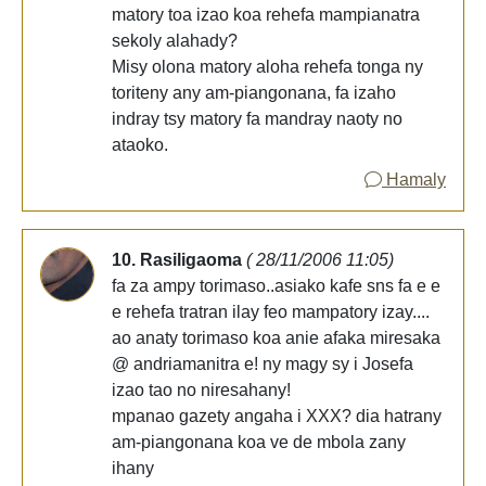
matory toa izao koa rehefa mampianatra
sekoly alahady?
Misy olona matory aloha rehefa tonga ny
toriteny any am-piangonana, fa izaho
indray tsy matory fa mandray naoty no
ataoko.
Hamaly
10. Rasiligaoma
( 28/11/2006 11:05)
fa za ampy torimaso..asiako kafe sns fa e e
e rehefa tratran ilay feo mampatory izay....
ao anaty torimaso koa anie afaka miresaka
@ andriamanitra e! ny magy sy i Josefa
izao tao no niresahany!
mpanao gazety angaha i XXX? dia hatrany
am-piangonana koa ve de mbola zany
ihany