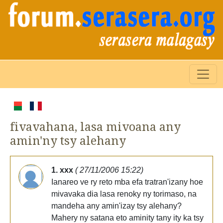
fivavahana, lasa mivoana any
amin'ny tsy alehany
1. xxx
( 27/11/2006 15:22)
Ianareo ve ry reto mba efa tratran'izany hoe
mivavaka dia lasa renoky ny torimaso, na
mandeha any amin'izay tsy alehany?
Mahery ny satana eto aminity tany ity ka tsy