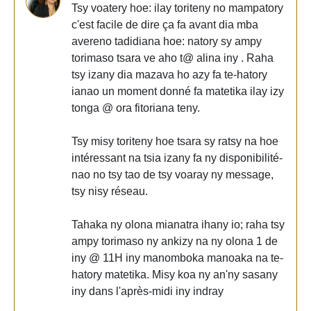
Tsy voatery hoe: ilay toriteny no mampatory
c'est facile de dire ça fa avant dia mba
avereno tadidiana hoe: natory sy ampy
torimaso tsara ve aho t@ alina iny . Raha
tsy izany dia mazava ho azy fa te-hatory
ianao un moment donné fa matetika ilay izy
tonga @ ora fitoriana teny.
Tsy misy toriteny hoe tsara sy ratsy na hoe
intéressant na tsia izany fa ny disponibilité-
nao no tsy tao de tsy voaray ny message,
tsy nisy réseau.
Tahaka ny olona mianatra ihany io; raha tsy
ampy torimaso ny ankizy na ny olona 1 de
iny @ 11H iny manomboka manoaka na te-
hatory matetika. Misy koa ny an'ny sasany
iny dans l'après-midi iny indray