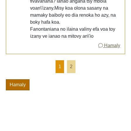
fivavahana? Ianao angaha tsy mbola
voan\'izany.Misy koa olona sasany na
mamaky baiboly eo dia renoka ho azy, na
boky hafa koa.
Fanontaniana no ilaina valiny efa voa toy
izany ve ianao na mitovy an\'io
Hamaly
1
2
Hamaly