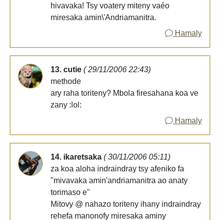
hivavaka! Tsy voatery miteny vaéo
miresaka amin\'Andriamanitra.
Hamaly
13. cutie
( 29/11/2006 22:43)
methode
ary raha toriteny? Mbola firesahana koa ve
zany :lol:
Hamaly
14. ikaretsaka
( 30/11/2006 05:11)
za koa aloha indraindray tsy afeniko fa
"mivavaka amin'andriamanitra ao anaty
torimaso e"
Mitovy @ nahazo toriteny ihany indraindray
rehefa manonofy miresaka aminy