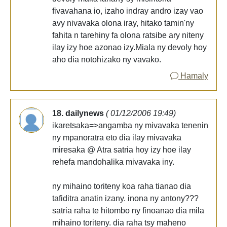
fivavahana io, izaho indray andro izay vao
avy nivavaka olona iray, hitako tamin'ny
fahita n tarehiny fa olona ratsibe ary niteny
ilay izy hoe azonao izy.Miala ny devoly hoy
aho dia notohizako ny vavako.
Hamaly
18. dailynews
( 01/12/2006 19:49)
ikaretsaka=>angamba ny mivavaka tenenin
ny mpanoratra eto dia ilay mivavaka
miresaka @ Atra satria hoy izy hoe ilay
rehefa mandohalika mivavaka iny.
ny mihaino toriteny koa raha tianao dia
tafiditra anatin izany. inona ny antony???
satria raha te hitombo ny finoanao dia mila
mihaino toriteny. dia raha tsy maheno