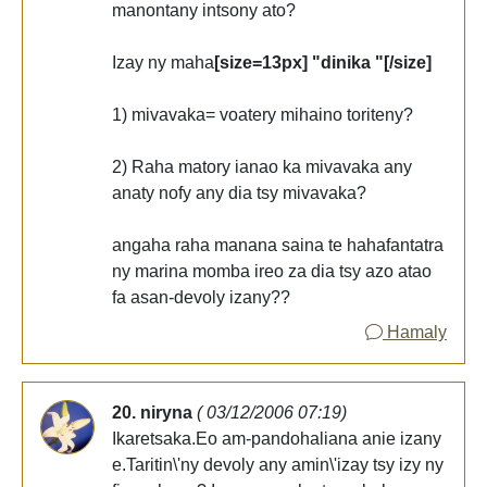
manontany intsony ato?
Izay ny maha
[size=13px] "dinika "[/size]
1) mivavaka= voatery mihaino toriteny?
2) Raha matory ianao ka mivavaka any
anaty nofy any dia tsy mivavaka?
angaha raha manana saina te hahafantatra
ny marina momba ireo za dia tsy azo atao
fa asan-devoly izany??
Hamaly
20. niryna
( 03/12/2006 07:19)
Ikaretsaka.Eo am-pandohaliana anie izany
e.Taritin\'ny devoly any amin\'izay tsy izy ny