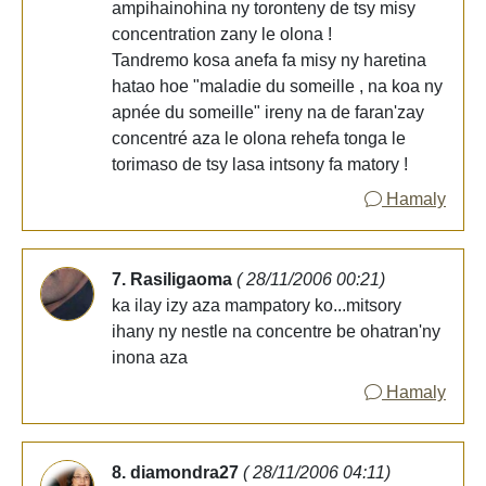
ampihainohina ny toronteny de tsy misy
concentration zany le olona !
Tandremo kosa anefa fa misy ny haretina
hatao hoe "maladie du someille , na koa ny
apnée du someille" ireny na de faran'zay
concentré aza le olona rehefa tonga le
torimaso de tsy lasa intsony fa matory !
Hamaly
7. Rasiligaoma
( 28/11/2006 00:21)
ka ilay izy aza mampatory ko...mitsory
ihany ny nestle na concentre be ohatran'ny
inona aza
Hamaly
8. diamondra27
( 28/11/2006 04:11)