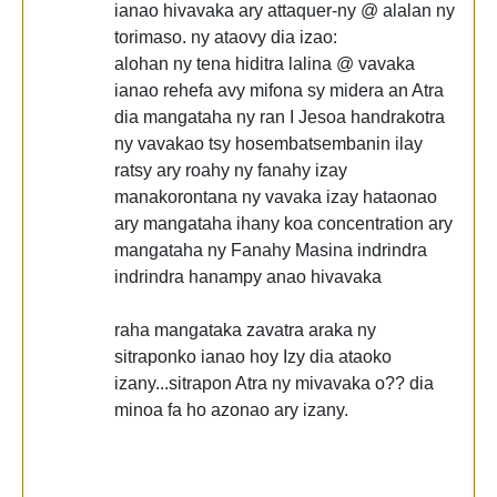
ianao hivavaka ary attaquer-ny @ alalan ny
torimaso. ny ataovy dia izao:
alohan ny tena hiditra lalina @ vavaka
ianao rehefa avy mifona sy midera an Atra
dia mangataha ny ran I Jesoa handrakotra
ny vavakao tsy hosembatsembanin ilay
ratsy ary roahy ny fanahy izay
manakorontana ny vavaka izay hataonao
ary mangataha ihany koa concentration ary
mangataha ny Fanahy Masina indrindra
indrindra hanampy anao hivavaka
raha mangataka zavatra araka ny
sitraponko ianao hoy Izy dia ataoko
izany...sitrapon Atra ny mivavaka o?? dia
minoa fa ho azonao ary izany.