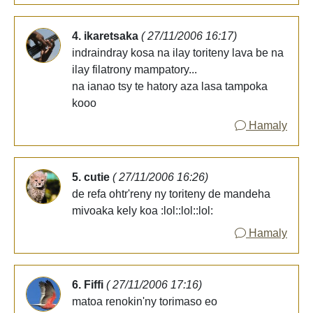
4. ikaretsaka
( 27/11/2006 16:17)
indraindray kosa na ilay toriteny lava be na
ilay filatrony mampatory...
na ianao tsy te hatory aza lasa tampoka
kooo
Hamaly
5. cutie
( 27/11/2006 16:26)
de refa ohtr'reny ny toriteny de mandeha
mivoaka kely koa :lol::lol::lol:
Hamaly
6. Fiffi
( 27/11/2006 17:16)
matoa renokin'ny torimaso eo