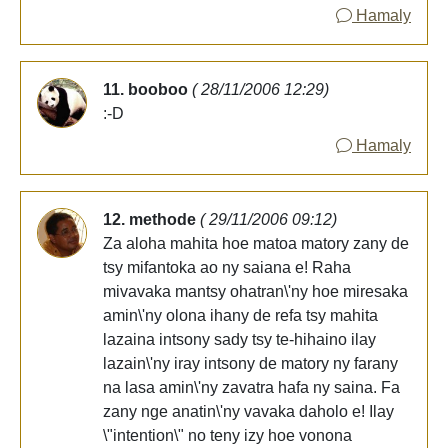
Hamaly
11. booboo
( 28/11/2006 12:29)
:-D
Hamaly
12. methode
( 29/11/2006 09:12)
Za aloha mahita hoe matoa matory zany de
tsy mifantoka ao ny saiana e! Raha
mivavaka mantsy ohatran\'ny hoe miresaka
amin\'ny olona ihany de refa tsy mahita
lazaina intsony sady tsy te-hihaino ilay
lazain\'ny iray intsony de matory ny farany
na lasa amin\'ny zavatra hafa ny saina. Fa
zany nge anatin\'ny vavaka daholo e! Ilay
\"intention\" no teny izy hoe vonona