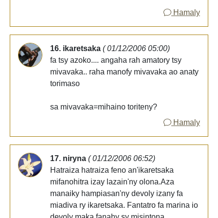
Hamaly
16. ikaretsaka
( 01/12/2006 05:00)
fa tsy azoko.... angaha rah amatory tsy
mivavaka.. raha manofy mivavaka ao anaty
torimaso
sa mivavaka=mihaino toriteny?
Hamaly
17. niryna
( 01/12/2006 06:52)
Hatraiza hatraiza feno an'ikaretsaka
mifanohitra izay lazain'ny olona.Aza
manaiky hampiasan'ny devoly izany fa
miadiva ry ikaretsaka. Fantatro fa marina io
devoly maka fanahy sy misintona