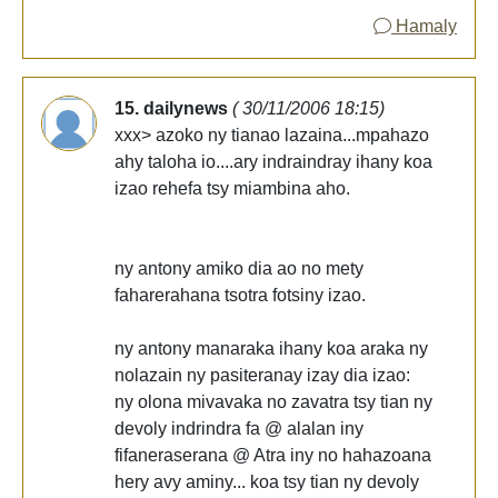
Hamaly
15. dailynews
( 30/11/2006 18:15)
xxx> azoko ny tianao lazaina...mpahazo
ahy taloha io....ary indraindray ihany koa
izao rehefa tsy miambina aho.
ny antony amiko dia ao no mety
faharerahana tsotra fotsiny izao.
ny antony manaraka ihany koa araka ny
nolazain ny pasiteranay izay dia izao:
ny olona mivavaka no zavatra tsy tian ny
devoly indrindra fa @ alalan iny
fifaneraserana @ Atra iny no hahazoana
hery avy aminy... koa tsy tian ny devoly