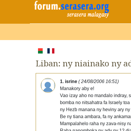
Liban: ny niainako ny a
1. isrine
( 24/08/2006 16:51)
Manakory aby e!
Vao izay aho no mandalo indray, sa
bomba no nitsahatra fa Israely to
ny Hezb manana ny heviny ary ny 
Be ny tiana ambara, fa ny ankama
Mampalahelo raha ny zava-nisy na
Raha nanomboka ny ady ny 12 dia n