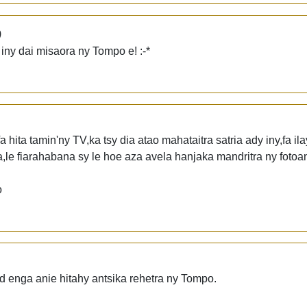
)
a iny dai misaora ny Tompo e! :-*
hita tamin'ny TV,ka tsy dia atao mahataitra satria ady iny,fa ila
a,le fiarahabana sy le hoe aza avela hanjaka mandritra ny fotoa
o
d enga anie hitahy antsika rehetra ny Tompo.