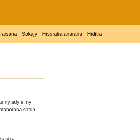
raisana
Sokajy
Hisoratra anarana
Hiditra
ta ny ady e, ny
atahorana satria
sy nisy