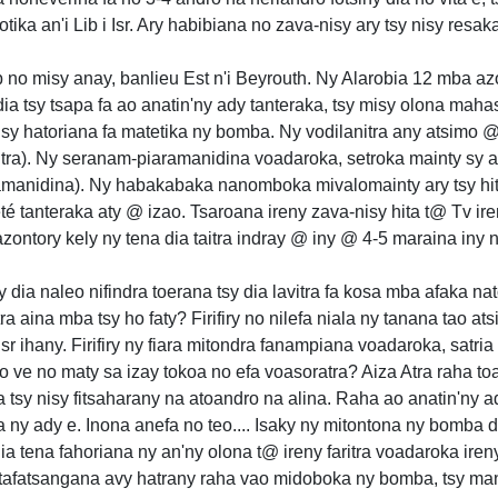
ika an'i Lib i Isr. Ary habibiana no zava-nisy ary tsy nisy resaka
zb no misy anay, banlieu Est n'i Beyrouth. Ny Alarobia 12 mba a
ia tsy tsapa fa ao anatin'ny ady tanteraka, tsy misy olona mah
sy hatoriana fa matetika ny bomba. Ny vodilanitra any atsimo @ 
itra). Ny seranam-piaramanidina voadaroka, setroka mainty sy af
manidina). Ny habakabaka nanomboka mivalomainty ary tsy hit
té tanteraka aty @ izao. Tsaroana ireny zava-nisy hita t@ Tv ir
zontory kely ny tena dia taitra indray @ iny @ 4-5 maraina iny
dia naleo nifindra toerana tsy dia lavitra fa kosa mba afaka nato
ina mba tsy ho faty? Firifiry no nilefa niala ny tanana tao ats
sr ihany. Firifiry ny fiara mitondra fanampiana voadaroka, satri
ro ve no maty sa izay tokoa no efa voasoratra? Aiza Atra raha t
tsy nisy fitsaharany na atoandro na alina. Raha ao anatin'ny ad
 ny ady e. Inona anefa no teo.... Isaky ny mitontona ny bomba d
ia tena fahoriana ny an'ny olona t@ ireny faritra voadaroka iren
 tafatsangana avy hatrany raha vao midoboka ny bomba, tsy man