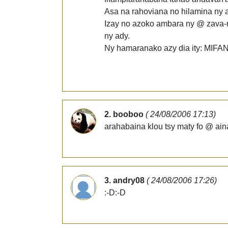
Asa na rahoviana no hilamina ny at
Izay no azoko ambara ny @ zava-ni
ny ady.
Ny hamaranako azy dia ity: MIFAN
2. booboo
( 24/08/2006 17:13)
arahabaina klou tsy maty fo @ aina
3. andry08
( 24/08/2006 17:26)
:-D:-D