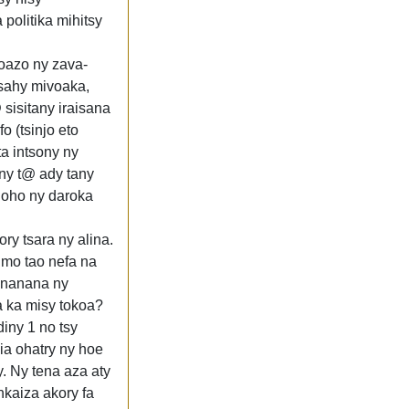
 politika mihitsy
zoazo ny zava-
asahy mivoaka,
sisitany iraisana
o (tsinjo eto
a intsony ny
eny t@ ady tany
 noho ny daroka
ry tsara ny alina.
imo tao nefa na
a nanana ny
oa ka misy tokoa?
iny 1 no tsy
ia ohatry ny hoe
y. Ny tena aza aty
kaiza akory fa