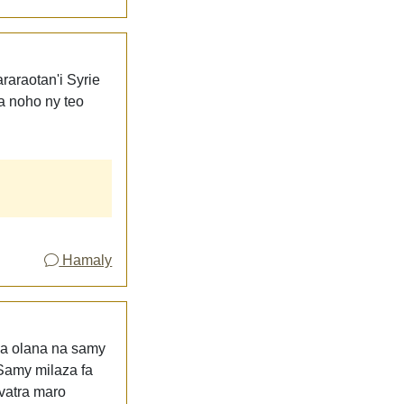
araraotan'i Syrie
a noho ny teo
Hamaly
ana olana na samy
 Samy milaza fa
vatra maro