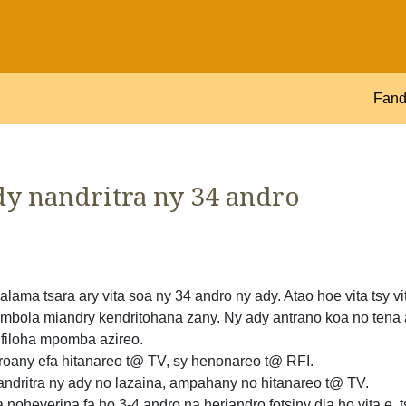
Fand
dy nandritra ny 34 andro
lama tsara ary vita soa ny 34 andro ny ady. Atao hoe vita tsy vi
a mbola miandry kendritohana zany. Ny ady antrano koa no tena 
filoha mpomba azireo.
roany efa hitanareo t@ TV, sy henonareo t@ RFI.
ndritra ny ady no lazaina, ampahany no hitanareo t@ TV.
oheverina fa ho 3-4 andro na heriandro fotsiny dia ho vita e, t