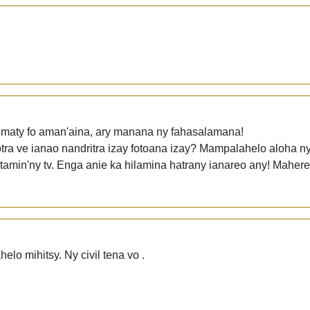
y maty fo aman'aina, ary manana ny fahasalamana!
otra ve ianao nandritra izay fotoana izay? Mampalahelo aloha ny
 tamin'ny tv. Enga anie ka hilamina hatrany ianareo any! Mahere
elo mihitsy. Ny civil tena vo .