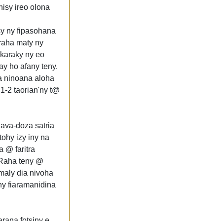
nisy ireo olona
sy ny fipasohana
 raha maty ny
karaky ny eo
ay ho afany teny.
ra ninoana aloha
 1-2 taorian'ny t@
zava-doza satria
ohy izy iny na
 @ faritra
 Raha teny @
maly dia nivoha
ny fiaramanidina
ana fotsiny e.