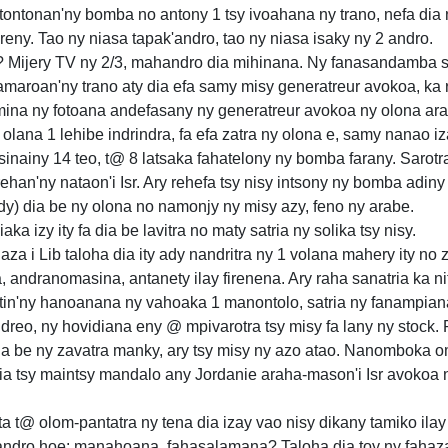
tontonan'ny bomba no antony 1 tsy ivoahana ny trano, nefa dia 
ireny. Tao ny niasa tapak'andro, tao ny niasa isaky ny 2 andro.
y? Mijery TV ny 2/3, mahandro dia mihinana. Ny fanasandamba 
kamaroan'ny trano aty dia efa samy misy generatreur avokoa, ka
na ny fotoana andefasany ny generatreur avokoa ny olona ara
lana 1 lehibe indrindra, fa efa zatra ny olona e, samy nanao iz
sinainy 14 teo, t@ 8 latsaka fahatelony ny bomba farany. Sarot
ehan'ny nataon'i Isr. Ary rehefa tsy nisy intsony ny bomba adiny
ady) dia be ny olona no namonjy ny misy azy, feno ny arabe.
a izy ity fa dia be lavitra no maty satria ny solika tsy nisy.
aza i Lib taloha dia ity ady nandritra ny 1 volana mahery ity no 
andranomasina, antanety ilay firenena. Ary raha sanatria ka nit
tin'ny hanoanana ny vahoaka 1 manontolo, satria ny fanampiana
reo, ny hovidiana eny @ mpivarotra tsy misy fa lany ny stock.
ia be ny zavatra manky, ary tsy misy ny azo atao. Nanomboka o
ia tsy maintsy mandalo any Jordanie araha-mason'i Isr avokoa 
ta t@ olom-pantatra ny tena dia izay vao nisy dikany tamiko ilay
ndro hoe: manahoana, fahasalamana? Taloha dia toy ny fahazar