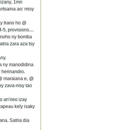
 izany, 1mn
antsaina ao: misy
ny trano ho @
5, provisions....
ra noho ny bomba
atria zara aza tsy
any.
 fa ny manodidina
 herinandro.
 @ maraiana e, @
ny zava-nisy tao
 an'ireo izay
rapeau kely isaky
ana. Satria dia