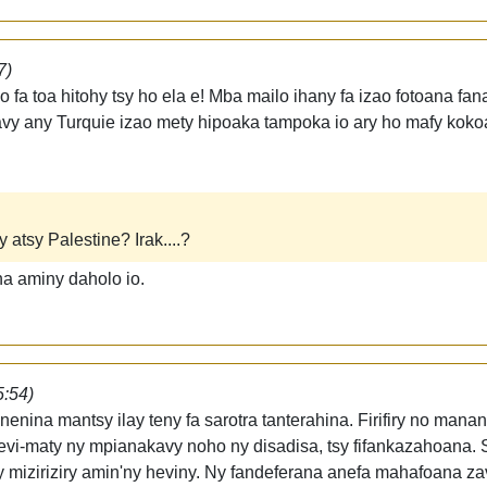
7)
io fa toa hitohy tsy ho ela e! Mba mailo ihany fa izao fotoana fan
avy any Turquie izao mety hipoaka tampoka io ary ho mafy koko
atsy Palestine? Irak....?
a aminy daholo io.
5:54)
enenina mantsy ilay teny fa sarotra tanterahina. Firifiry no man
andevi-maty ny mpianakavy noho ny disadisa, tsy fifankazahoana.
 miziriziry amin'ny heviny. Ny fandeferana anefa mahafoana za