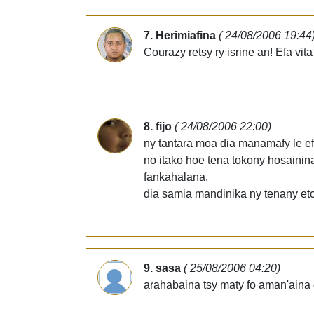
7. Herimiafina
( 24/08/2006 19:44
Courazy retsy ry isrine an! Efa vit
8. fijo
( 24/08/2006 22:00)
ny tantara moa dia manamafy le efa 
no itako hoe tena tokony hosainin
fankahalana.
dia samia mandinika ny tenany et
9. sasa
( 25/08/2006 04:20)
arahabaina tsy maty fo aman'aina 