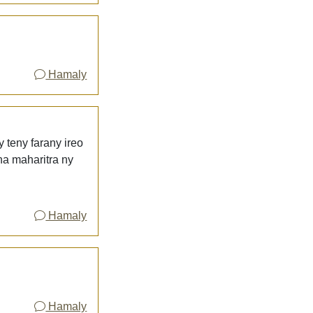
Hamaly
y teny farany ireo
na maharitra ny
Hamaly
Hamaly