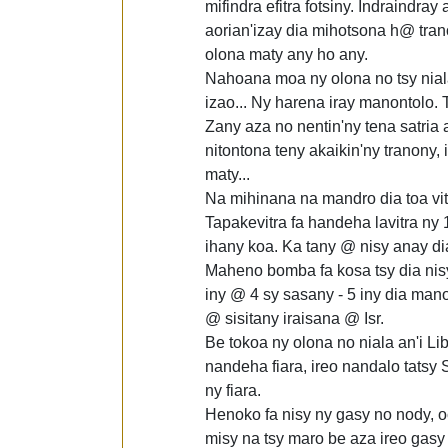
mifindra efitra fotsiny. Indraindr
aorian'izay dia mihotsona h@ tran
olona maty any ho any.
Nahoana moa ny olona no tsy nial
izao... Ny harena iray manontolo. T
Zany aza no nentin'ny tena satria
nitontona teny akaikin'ny tranony,
maty...
Na mihinana na mandro dia toa vita
Tapakevitra fa handeha lavitra ny 1
ihany koa. Ka tany @ nisy anay di
Maheno bomba fa kosa tsy dia nis
iny @ 4 sy sasany - 5 iny dia man
@ sisitany iraisana @ Isr.
Be tokoa ny olona no niala an'i L
nandeha fiara, ireo nandalo tats
ny fiara.
Henoko fa nisy ny gasy no nody, o
misy na tsy maro be aza ireo gasy