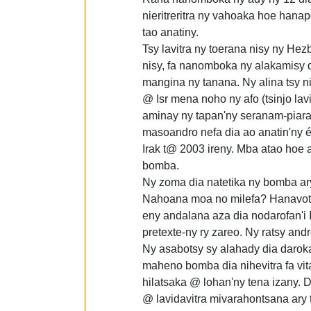
nieritreritra ny vahoaka hoe hanapot
tao anatiny.
Tsy lavitra ny toerana nisy ny He
nisy, fa nanomboka ny alakamisy d
mangina ny tanana. Ny alina tsy ni
@ Isr mena noho ny afo (tsinjo lav
aminay ny tapan'ny seranam-piara
masoandro nefa dia ao anatin'ny é
Irak t@ 2003 ireny. Mba atao hoe a
bomba.
Ny zoma dia natetika ny bomba ary 
Nahoana moa no milefa? Hanavotra a
eny andalana aza dia nodarofan'i I
pretexte-ny ry zareo. Ny ratsy and
Ny asabotsy sy alahady dia daroka 
maheno bomba dia nihevitra fa vita
hilatsaka @ lohan'ny tena izany. D
@ lavidavitra mivarahontsana ary