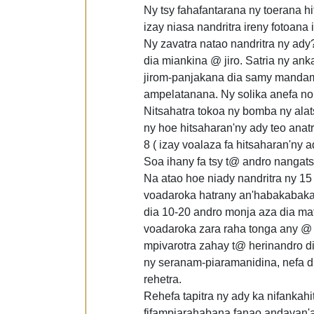
Ny tsy fahafantarana ny toerana hi
izay niasa nandritra ireny fotoana 
Ny zavatra natao nandritra ny ad
dia miankina @ jiro. Satria ny an
jirom-panjakana dia samy mandami
ampelatanana. Ny solika anefa no o
Nitsahatra tokoa ny bomba ny alat
ny hoe hitsaharan'ny ady teo anatr
8 ( izay voalaza fa hitsaharan'ny 
Soa ihany fa tsy t@ andro nangatsiak
Na atao hoe niady nandritra ny 15 
voadaroka hatrany an'habakabaka, 
dia 10-20 andro monja aza dia ma
voadaroka zara raha tonga any @ d
mpivarotra zahay t@ herinandro d
ny seranam-piaramanidina, nefa d
rehetra.
Rehefa tapitra ny ady ka nifankahi
fifampiarahabana fanao andavan'a