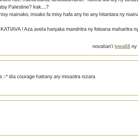
sy Palestine? Irak....?
sy niainako, inoako fa misy hafa any ho any hitantara ny niain
KATIAVA ! Aza avela hanjaka mandritra ny fotoana maharitra n
novalian'i
tywa68
n
 :-* dia courage hatrany ary misaotra nizara