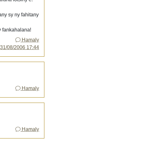
any sy ny fahitany
y fankahalana!
Hamaly
y
31/08/2006 17:44
Hamaly
Hamaly