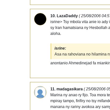
10. LazaDaddy
( 25/08/2006 04:5
isrine> Tsy mbola vita anie io ady 
sy Iran hamatsiana ny Hesbollah 
aloha.
isrine:
Asa na rahoviana no hilamina ny 
anontanio Ahmedinejad fa miankin
11. madagasikara
( 25/08/2006 0
Marina ny anao ry fijo. Toa mora t
mpiray tampo, firifiry no tsy mif
manana ny rariny avokoa ary samy