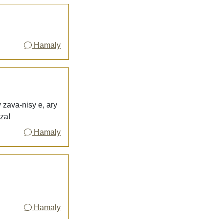
Hamaly
 zava-nisy e, ary
za!
Hamaly
Hamaly