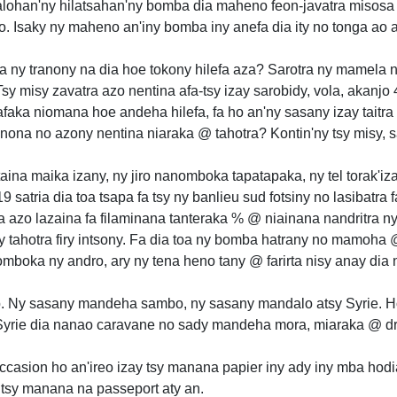
ay alohan'ny hilatsahan'ny bomba dia maheno feon-javatra misosa
o. Isaky ny maheno an'iny bomba iny anefa dia ity no tonga ao 
a ny tranony na dia hoe tokony hilefa aza? Sarotra ny mamela 
sy misy zavatra azo nentina afa-tsy izay sarobidy, vola, akanjo 4-
 afaka niomana hoe andeha hilefa, fa ho an'ny sasany izay tait
 inona no azony nentina niaraka @ tahotra? Kontin'ny tsy misy, s
ina maika izany, ny jiro nanomboka tapatapaka, ny tel torak'iz
9 satria dia toa tsapa fa tsy ny banlieu sud fotsiny no lasibatra
a azo lazaina fa filaminana tanteraka % @ niainana nandritra ny
y tahotra firy intsony. Fa dia toa ny bomba hatrany no mamoha
omboka ny andro, ary ny tena heno tany @ farirta nisy anay dia 
ib. Ny sasany mandeha sambo, ny sasany mandalo atsy Syrie. Ho
y Syrie dia nanao caravane no sady mandeha mora, miaraka @ d
ccasion ho an'ireo izay tsy manana papier iny ady iny mba hodi
 tsy manana na passeport aty an.