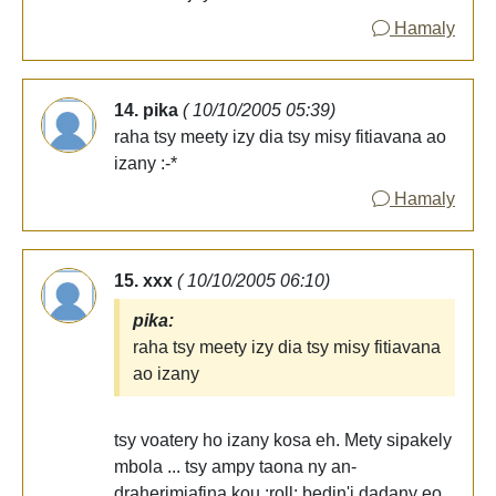
Hamaly
14. pika
( 10/10/2005 05:39)
raha tsy meety izy dia tsy misy fitiavana ao
izany :-*
Hamaly
15. xxx
( 10/10/2005 06:10)
pika:
raha tsy meety izy dia tsy misy fitiavana
ao izany
tsy voatery ho izany kosa eh. Mety sipakely
mbola ... tsy ampy taona ny an-
draherimiafina kou :roll: bedin'i dadany eo