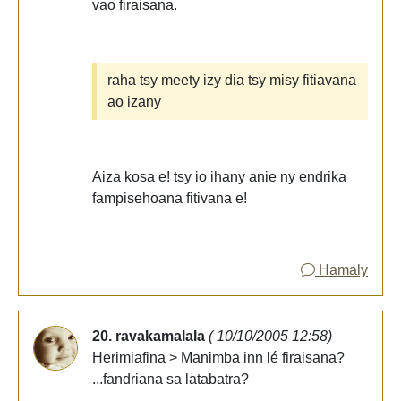
vao firaisana.
raha tsy meety izy dia tsy misy fitiavana
ao izany
Aiza kosa e! tsy io ihany anie ny endrika
fampisehoana fitivana e!
Hamaly
20. ravakamalala
( 10/10/2005 12:58)
Herimiafina > Manimba inn lé firaisana?
...fandriana sa latabatra?