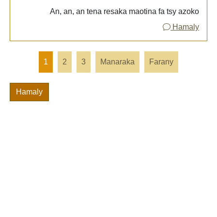
An, an, an tena resaka maotina fa tsy azoko
Hamaly
1
2
3
Manaraka
Farany
Hamaly