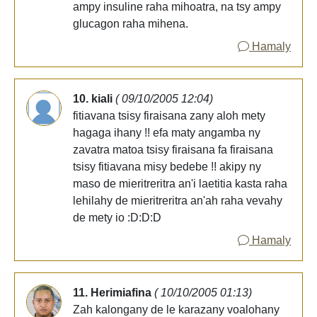
ampy insuline raha mihoatra, na tsy ampy
glucagon raha mihena.
Hamaly
10. kiali
( 09/10/2005 12:04)
fitiavana tsisy firaisana zany aloh mety
hagaga ihany !! efa maty angamba ny
zavatra matoa tsisy firaisana fa firaisana
tsisy fitiavana misy bedebe !! akipy ny
maso de mieritreritra an'i laetitia kasta raha
lehilahy de mieritreritra an'ah raha vevahy
de mety io :D:D:D
Hamaly
11. Herimiafina
( 10/10/2005 01:13)
Zah kalongany de le karazany voalohany