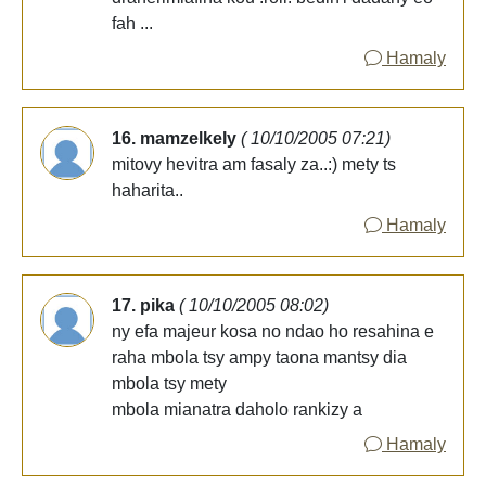
fah ...
Hamaly
16. mamzelkely
( 10/10/2005 07:21)
mitovy hevitra am fasaly za..:) mety ts
haharita..
Hamaly
17. pika
( 10/10/2005 08:02)
ny efa majeur kosa no ndao ho resahina e
raha mbola tsy ampy taona mantsy dia
mbola tsy mety
mbola mianatra daholo rankizy a
Hamaly