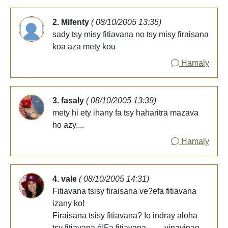
2. Mifenty
( 08/10/2005 13:35)
sady tsy misy fitiavana no tsy misy firaisana
koa aza mety kou
Hamaly
3. fasaly
( 08/10/2005 13:39)
mety hi ety ihany fa tsy haharitra mazava
ho azy....
Hamaly
4. vale
( 08/10/2005 14:31)
Fitiavana tsisy firaisana ve?efa fitiavana
izany ko!
Firaisana tsisy fitiavana? Io indray aloha
tsy fitiavana é!Fa fitiavana ....... vinavinao