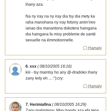
ihany aza.
Na ny iray na ny iray dia tsy dia mety ka
raha manohana ny iray fotsiny amin'ireo
ianao dia manantona dokotera haingana
dia haingana fa misy probleme de santé
sexuelle na émmotionnelle.
Hamaly
6. xxx
( 08/10/2005 16:16)
kiii - tsy maintsy ho any @-dradoko ihany
zany leity eh ... :°):cry:
Hamaly
7. Herimiafina
( 08/10/2005 16:29)
Zany mahintsiny. Misy bandy aza efa tena