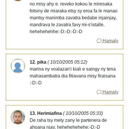
no misy ahy e. reveko kokou le miresaka
fotsiny de miaraka etsy sy eroa fa le manao
mantsy manimba zavatra bedabe injainjay,
mandrava le zavatra favy mi-s'istalle.
hehehehehhe:-D:-D:-D:-D
Hamaly
12. pika
( 10/10/2005 05:12)
marina ny voalazan'i kiali e saingy ny tena
mahasambatra dia fitiavana misy firaisana
:-D:-D
Hamaly
13. Herimiafina
( 10/10/2005 05:33)
De raha tsy mety zany le partenera de
ahoana njay. hehehehehehe:-D:-D