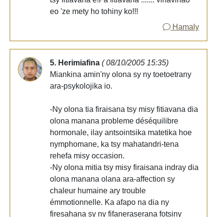
eo 'ze mety ho tohiny ko!!!
Hamaly
5. Herimiafina
( 08/10/2005 15:35)
Miankina amin'ny olona sy ny toetoetrany
ara-psykolojika io.
-Ny olona tia firaisana tsy misy fitiavana dia
olona manana probleme déséquilibre
hormonale, ilay antsointsika matetika hoe
nymphomane, ka tsy mahatandri-tena
rehefa misy occasion.
-Ny olona mitia tsy misy firaisana indray dia
olona manana olana ara-affection sy
chaleur humaine ary trouble
émmotionnelle. Ka afapo na dia ny
firesahana sy ny fifaneraserana fotsiny