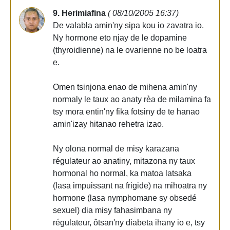
9. Herimiafina
( 08/10/2005 16:37)
De valabla amin'ny sipa kou io zavatra io.
Ny hormone eto njay de le dopamine
(thyroidienne) na le ovarienne no be loatra
e.
Omen tsinjona enao de mihena amin'ny
normaly le taux ao anaty rèa de milamina fa
tsy mora entin'ny fika fotsiny de te hanao
amin'izay hitanao rehetra izao.
Ny olona normal de misy karazana
régulateur ao anatiny, mitazona ny taux
hormonal ho normal, ka matoa latsaka
(lasa impuissant na frigide) na mihoatra ny
hormone (lasa nymphomane sy obsedé
sexuel) dia misy fahasimbana ny
régulateur, ôtsan'ny diabeta ihany io e, tsy