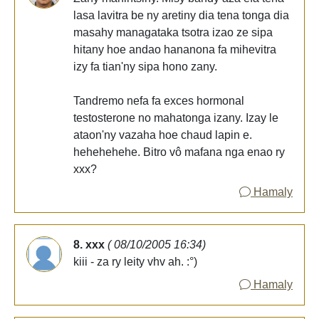
lasa lavitra be ny aretiny dia tena tonga dia
masahy managataka tsotra izao ze sipa
hitany hoe andao hananona fa mihevitra
izy fa tian'ny sipa hono zany.
Tandremo nefa fa exces hormonal
testosterone no mahatonga izany. Izay le
ataon'ny vazaha hoe chaud lapin e.
hehehehehe. Bitro vô mafana nga enao ry
xxx?
Hamaly
8. xxx
( 08/10/2005 16:34)
kiii - za ry leity vhv ah. :°)
Hamaly