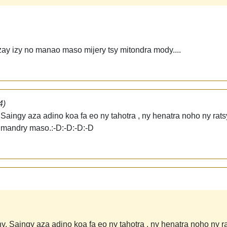
y izy no manao maso mijery tsy mitondra mody....
4)
aingy aza adino koa fa eo ny tahotra , ny henatra noho ny rats
mandry maso.:-D:-D:-D:-D
 Saingy aza adino koa fa eo ny tahotra , ny henatra noho ny ra