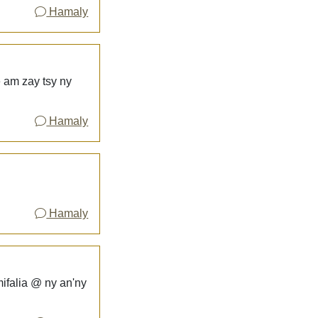
Hamaly
e am zay tsy ny
Hamaly
Hamaly
ifalia @ ny an'ny