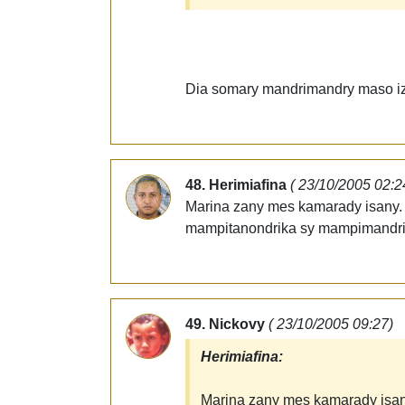
Dia somary mandrimandry maso iza
48. Herimiafina
( 23/10/2005 02:2
Marina zany mes kamarady isany. S
mampitanondrika sy mampimandri
49. Nickovy
( 23/10/2005 09:27)
Herimiafina:
Marina zany mes kamarady isany.