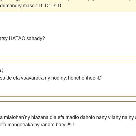
rimandry maso.:-D:-D:-D:-D
ratsy HATAO sahady?
1)
ursa de efa voavarotra ny hodiny, hehehehhee:-D
ka mialohan'ny hiazana dia efa madio daholo nany vilany na ny s
fa mangotraka ny ranom-bary!!!!!!!