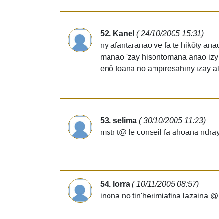
52. Kanel
( 24/10/2005 15:31)
ny afantaranao ve fa te hikôty an
manao 'zay hisontomana anao izy a
enô foana no ampiresahiny izay a
53. selima
( 30/10/2005 11:23)
mstr t@ le conseil fa ahoana ndray 
54. lorra
( 10/11/2005 08:57)
inona no tin'herimiafina lazaina 