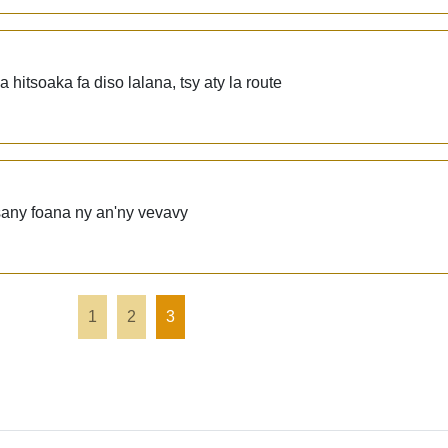
hitsoaka fa diso lalana, tsy aty la route
isany foana ny an'ny vevavy
1
2
3