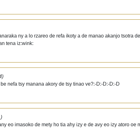
naraka ny a lo rzareo de refa ikoty a de manao akanjo tsotra d
n tena iz:wink:
4)
be nefa tsy manana akory de tsy tinao ve?:-D:-D:-D:-D
)
ny eo imasoko de mety ho tia ahy izy e de avy eo izy atoro oe m