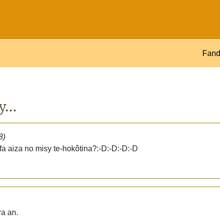
Fand
...
8)
 fa aiza no misy te-hokôtina?:-D:-D:-D:-D
ra an.