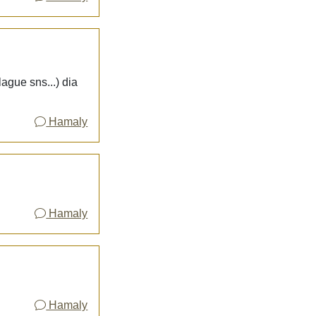
ague sns...) dia
Hamaly
Hamaly
Hamaly