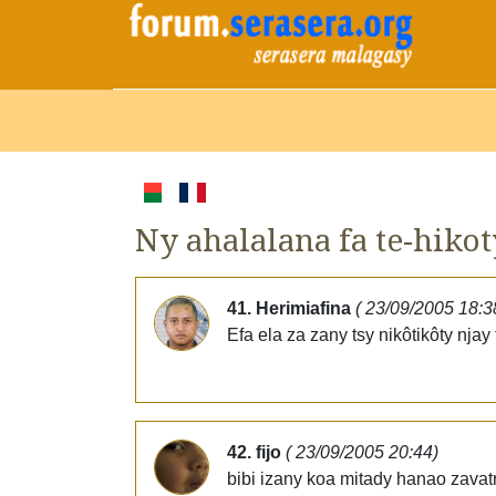
Ny ahalalana fa te-hikoty
41. Herimiafina
( 23/09/2005 18:3
Efa ela za zany tsy nikôtikôty njay
42. fijo
( 23/09/2005 20:44)
bibi izany koa mitady hanao zavat