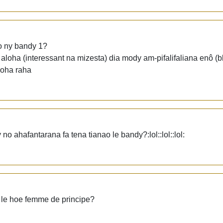
ao ny bandy 1?
loha (interessant na mizesta) dia mody am-pifalifaliana enô (bl
loha raha
no ahafantarana fa tena tianao le bandy?:lol::lol::lol:
@ le hoe femme de principe?