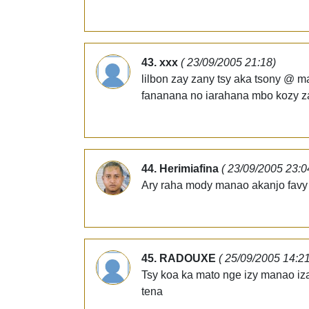
43. xxx
( 23/09/2005 21:18)
lilbon zay zany tsy aka tsony @ ma
fananana no iarahana mbo kozy za
44. Herimiafina
( 23/09/2005 23:0
Ary raha mody manao akanjo favy 
45. RADOUXE
( 25/09/2005 14:21
Tsy koa ka mato nge izy manao iza
tena