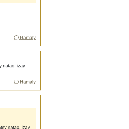
Hamaly
y natao, izay
Hamaly
tsy natao, izay