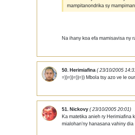
mampitanondrika sy mampimand
Na ihany koa efa mamisavisa ny 
50. Herimiafina
( 23/10/2005 14:3
=))=))=))=)) Mbola tsy azo ve le o
51. Nickovy
( 23/10/2005 20:01)
Ka matetika anieh ry Herimiafina 
mialohan'ny hanasana vahiny dia e