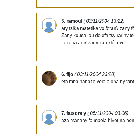
5. ramoul
( 03/11/2004 13:22)
ary tsika matetika vo ôtran\' zany 
Zany kousa lou de efa tsy rariny t
Tezetra am\' zany zah klé :evil:
6. fijo
( 03/11/2004 23:28)
efa mba nahazo vola aloha ny tant
7. fatsoraly
( 05/11/2004 03:06)
aza manahy fa mbola hiverina hon