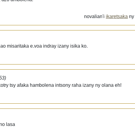
novalian'i
ikaretsaka
n
y ao misaritaka e.voa indray izany isika ko.
53)
otry tsy afaka hambolena intsony raha izany ny olana eh!
no lasa