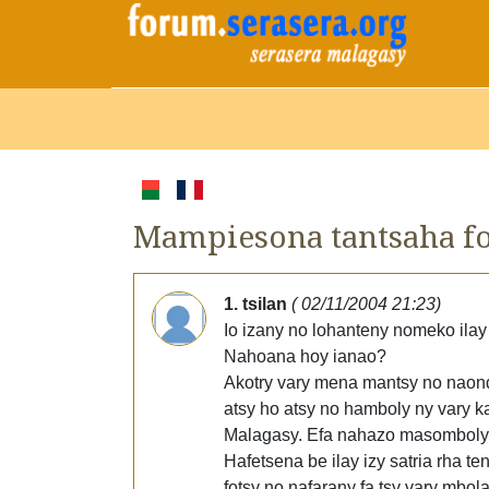
Mampiesona tantsaha fo
1. tsilan
( 02/11/2004 21:23)
Io izany no lohanteny nomeko ila
Nahoana hoy ianao?
Akotry vary mena mantsy no naondra
atsy ho atsy no hamboly ny vary ka
Malagasy. Efa nahazo masomboly n
Hafetsena be ilay izy satria rha 
fotsy no nafarany fa tsy vary mbo