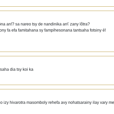
fôna an!? sa nareo tsy de nandinika an\' zany lôtra?
sony fa efa famitahana sy fampihesonana tantsaha fotsiny é!
saha dia tsy koi ka
o izy hivarotra masomboly rehefa avy nohatsarainy ilay vary m