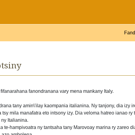
Fand
tsiny
y fifanarahana fanondranana vary mena mankany Italy.
na tany amin\'ilay kaompania italianina. Ny tanjony, dia izy ir
 tsy mila manafatra eto intsony izy. Dia veloma hatreo ianao ry
y Italianina.
tena te-hampivoatra ny tantsaha tany Marovoay marina ry zareo d
la azo ambolena.