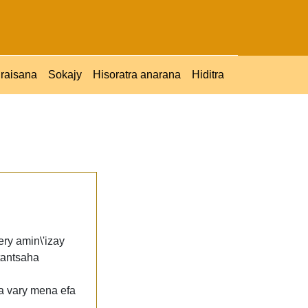
raisana
Sokajy
Hisoratra anarana
Hiditra
ery amin\'izay
 tantsaha
ia vary mena efa