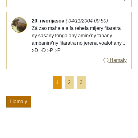
20. rivorijasoa
( 04/11/2004 00:50)
Zà zao mahalala fa rehefa mijery fitaratra
ny sasany tonga any amin\'ny tapany
ambanin\'ny fitaratra no jerena voalohany...
:-D :-D :-P :-P
Hamaly
1
2
3
Hamaly