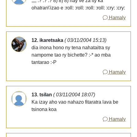
;;;; :? :? :? 8) 8) 8) hay ve za ity ka
ohatran\'izao e :roll: :roll: :roll: :roll: :cry: :cry:
Hamaly
12. ikaretsaka
( 03/11/2004 15:13)
dia inona hono ny tena nahataitra sy
nampome tao ry bichette? :-* ao mba
tantarao :-P
Hamaly
13. tsilan
( 03/11/2004 18:07)
Ka izay aho vao nahazo fitaratra lava be
tsinona koa
Hamaly