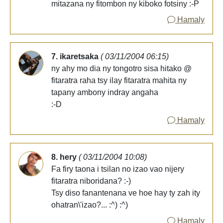
mitazana ny fitombon ny kiboko fotsiny :-P
Hamaly
7. ikaretsaka
( 03/11/2004 06:15)
ny ahy mo dia ny tongotro sisa hitako @
fitaratra raha tsy ilay fitaratra mahita ny
tapany ambony indray angaha
:-D
Hamaly
8. hery
( 03/11/2004 10:08)
Fa firy taona i tsilan no izao vao nijery
fitaratra niboridana? :-)
Tsy diso fanantenana ve hoe hay ty zah ity
ohatran\'izao?... :^) :^)
Hamaly