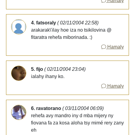
Hamaly
4. fatsoraly
( 02/11/2004 22:58)
arakarak\'ilay hoe iza no tsikilovina @
fitaratra rehefa miborinada. :)
Hamaly
5. fijo
( 02/11/2004 23:04)
ialahy ihany ko.
Hamaly
6. ravatorano
( 03/11/2004 06:09)
rehefa avy mandro iny d mba mijery ny
fiovana fa za kosa aloha tsy mimé rery zany
eh