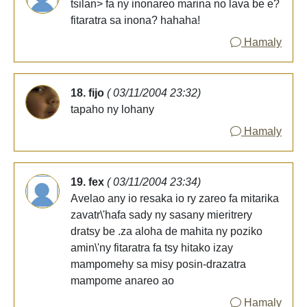
tsilan> fa ny inonareo marina no lava be e?
fitaratra sa inona? hahaha!
Hamaly
18. fijo
( 03/11/2004 23:32)
tapaho ny lohany
Hamaly
19. fex
( 03/11/2004 23:34)
Avelao any io resaka io ry zareo fa mitarika
zavatr\'hafa sady ny sasany mieritrery
dratsy be .za aloha de mahita ny poziko
amin\'ny fitaratra fa tsy hitako izay
mampomehy sa misy posin-drazatra
mampome anareo ao
Hamaly