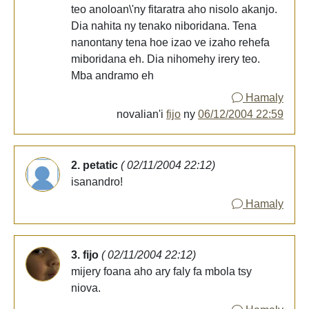
teo anoloan\'ny fitaratra aho nisolo akanjo.
Dia nahita ny tenako niboridana. Tena
nanontany tena hoe izao ve izaho rehefa
miboridana eh. Dia nihomehy irery teo.
Mba andramo eh
Hamaly
novalian'i
fijo
ny
06/12/2004 22:59
2. petatic
( 02/11/2004 22:12)
isanandro!
Hamaly
3. fijo
( 02/11/2004 22:12)
mijery foana aho ary faly fa mbola tsy
niova.