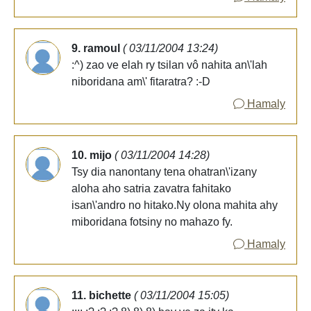
9. ramoul
( 03/11/2004 13:24)
:^) zao ve elah ry tsilan vô nahita an\'lah
niboridana am\' fitaratra? :-D
Hamaly
10. mijo
( 03/11/2004 14:28)
Tsy dia nanontany tena ohatran\'izany
aloha aho satria zavatra fahitako
isan\'andro no hitako.Ny olona mahita ahy
miboridana fotsiny no mahazo fy.
Hamaly
11. bichette
( 03/11/2004 15:05)