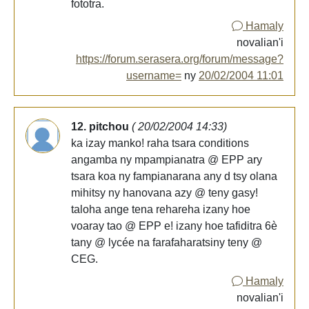
fototra.
Hamaly
novalian'i
https://forum.serasera.org/forum/message?
username=
ny
20/02/2004 11:01
12. pitchou
( 20/02/2004 14:33)
ka izay manko! raha tsara conditions
angamba ny mpampianatra @ EPP ary
tsara koa ny fampianarana any d tsy olana
mihitsy ny hanovana azy @ teny gasy!
taloha ange tena rehareha izany hoe
voaray tao @ EPP e! izany hoe tafiditra 6è
tany @ lycée na farafaharatsiny teny @
CEG.
Hamaly
novalian'i