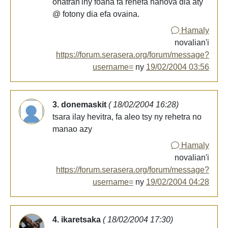
ohatran'iny foana fa rehefa hanova dia aty
@ fotony dia efa ovaina.
Hamaly
novalian'i
https://forum.serasera.org/forum/message?
username=
ny
19/02/2004 03:56
3. donemaskit
( 18/02/2004 16:28)
tsara ilay hevitra, fa aleo tsy ny rehetra no
manao azy
Hamaly
novalian'i
https://forum.serasera.org/forum/message?
username=
ny
19/02/2004 04:28
4. ikaretsaka
( 18/02/2004 17:30)