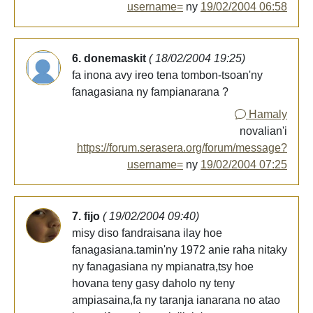
username=
ny
19/02/2004 06:58
6. donemaskit
( 18/02/2004 19:25)
fa inona avy ireo tena tombon-tsoan'ny
fanagasiana ny fampianarana ?
Hamaly
novalian'i
https://forum.serasera.org/forum/message?
username=
ny
19/02/2004 07:25
7. fijo
( 19/02/2004 09:40)
misy diso fandraisana ilay hoe
fanagasiana.tamin'ny 1972 anie raha nitaky
ny fanagasiana ny mpianatra,tsy hoe
hovana teny gasy daholo ny teny
ampiasaina,fa ny taranja ianarana no atao