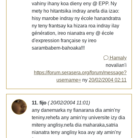
vahiny ihany koa dieny eny @ EPP. Ny
mety ho hitantsika indray anefa dia izao:
hisy marobe indray ny école hanandratra
ny teny frantsay ka hizara roa indray ilay
génération, ireo nianatra eny @ école
d'expression française sy ireo
sarambabem-bahoaka!!!
Hamaly
novalian'i
https://forum.serasera.org/forum/message?
username=
ny
20/02/2004 02:11
11. fijo
( 20/02/2004 11:01)
any danemarka ny fianarana dia amin'ny
teniny.rehefa any amin'ny universite izy dia
miteny anglisy.nefa dia maharaka,satria
nianatra teny anglisy koa avy aty amin'ny