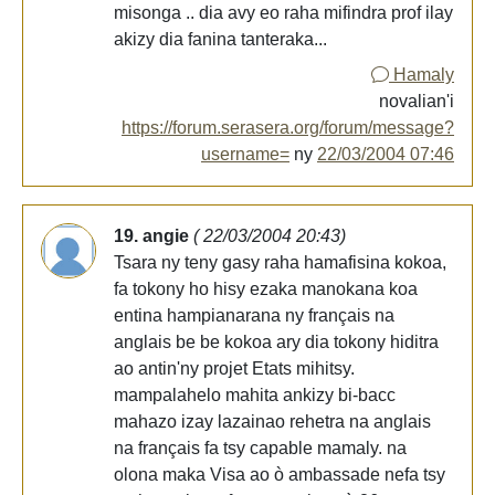
misonga .. dia avy eo raha mifindra prof ilay
akizy dia fanina tanteraka...
Hamaly
novalian'i
https://forum.serasera.org/forum/message?
username=
ny
22/03/2004 07:46
19. angie
( 22/03/2004 20:43)
Tsara ny teny gasy raha hamafisina kokoa,
fa tokony ho hisy ezaka manokana koa
entina hampianarana ny français na
anglais be be kokoa ary dia tokony hiditra
ao antin'ny projet Etats mihitsy.
mampalahelo mahita ankizy bi-bacc
mahazo izay lazainao rehetra na anglais
na français fa tsy capable mamaly. na
olona maka Visa ao ò ambassade nefa tsy