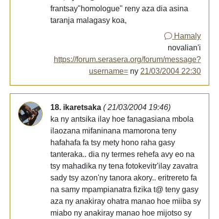
frantsay"homologue" reny aza dia asina
taranja malagasy koa,
Hamaly
novalian'i
https://forum.serasera.org/forum/message?
username=
ny
21/03/2004 22:30
18. ikaretsaka
( 21/03/2004 19:46)
ka ny antsika ilay hoe fanagasiana mbola
ilaozana mifaninana mamorona teny
hafahafa fa tsy mety hono raha gasy
tanteraka.. dia ny termes rehefa avy eo na
tsy mahadika ny tena fotokevitr'ilay zavatra
sady tsy azon'ny tanora akory.. eritrereto fa
na samy mpampianatra fizika t@ teny gasy
aza ny anakiray ohatra manao hoe miiba sy
miabo ny anakiray manao hoe mijotso sy