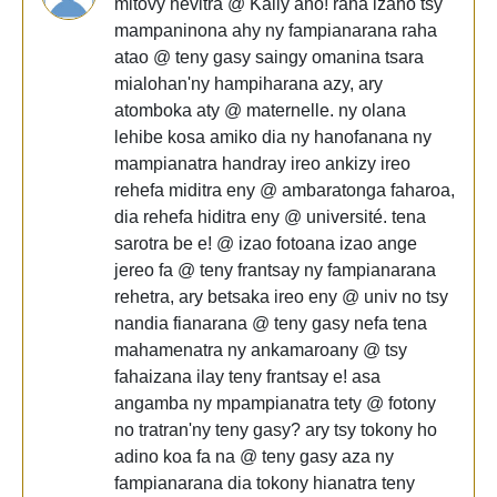
mitovy hevitra @ Kally aho! raha izaho tsy
mampaninona ahy ny fampianarana raha
atao @ teny gasy saingy omanina tsara
mialohan'ny hampiharana azy, ary
atomboka aty @ maternelle. ny olana
lehibe kosa amiko dia ny hanofanana ny
mampianatra handray ireo ankizy ireo
rehefa miditra eny @ ambaratonga faharoa,
dia rehefa hiditra eny @ université. tena
sarotra be e! @ izao fotoana izao ange
jereo fa @ teny frantsay ny fampianarana
rehetra, ary betsaka ireo eny @ univ no tsy
nandia fianarana @ teny gasy nefa tena
mahamenatra ny ankamaroany @ tsy
fahaizana ilay teny frantsay e! asa
angamba ny mpampianatra tety @ fotony
no tratran'ny teny gasy? ary tsy tokony ho
adino koa fa na @ teny gasy aza ny
fampianarana dia tokony hianatra teny