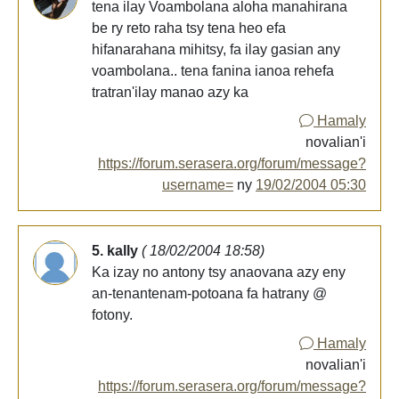
tena ilay Voambolana aloha manahirana
be ry reto raha tsy tena heo efa
hifanarahana mihitsy, fa ilay gasian any
voambolana.. tena fanina ianoa rehefa
tratran'ilay manao azy ka
Hamaly
novalian'i
https://forum.serasera.org/forum/message?
username=
ny
19/02/2004 05:30
5. kally
( 18/02/2004 18:58)
Ka izay no antony tsy anaovana azy eny
an-tenantenam-potoana fa hatrany @
fotony.
Hamaly
novalian'i
https://forum.serasera.org/forum/message?