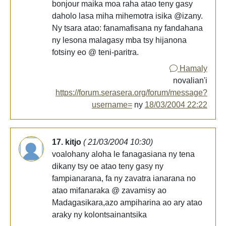
bonjour maika moa raha atao teny gasy
daholo lasa miha mihemotra isika @izany.
Ny tsara atao: fanamafisana ny fandahana
ny lesona malagasy mba tsy hijanona
fotsiny eo @ teni-paritra.
Hamaly
novalian'i
https://forum.serasera.org/forum/message?
username=
ny
18/03/2004 22:22
17. kitjo
( 21/03/2004 10:30)
voalohany aloha le fanagasiana ny tena
dikany tsy oe atao teny gasy ny
fampianarana, fa ny zavatra ianarana no
atao mifanaraka @ zavamisy ao
Madagasikara,azo ampiharina ao ary atao
araky ny kolontsainantsika