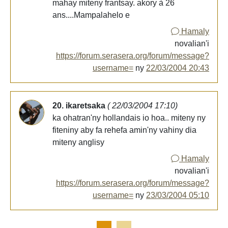
mahay miteny frantsay. akory à 26
ans....Mampalahelo e
Hamaly
novalian'i
https://forum.serasera.org/forum/message?
username=
ny
22/03/2004 20:43
20. ikaretsaka
( 22/03/2004 17:10)
ka ohatran'ny hollandais io hoa.. miteny ny
fiteniny aby fa rehefa amin'ny vahiny dia
miteny anglisy
Hamaly
novalian'i
https://forum.serasera.org/forum/message?
username=
ny
23/03/2004 05:10