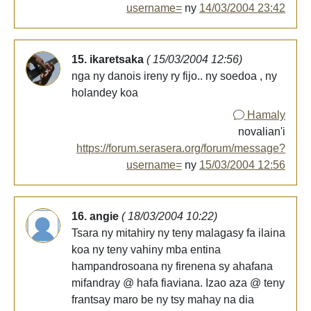
username=
ny
14/03/2004 23:42
15. ikaretsaka
( 15/03/2004 12:56)
nga ny danois ireny ry fijo.. ny soedoa , ny
holandey koa
Hamaly
novalian'i
https://forum.serasera.org/forum/message?
username=
ny
15/03/2004 12:56
16. angie
( 18/03/2004 10:22)
Tsara ny mitahiry ny teny malagasy fa ilaina
koa ny teny vahiny mba entina
hampandrosoana ny firenena sy ahafana
mifandray @ hafa fiaviana. Izao aza @ teny
frantsay maro be ny tsy mahay na dia