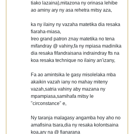
tiako lazaina),mitazona ny orinasa lehibe
ao aminy ary ny asa rehetra mitsy aza,
ka ny ilainy ny vazaha matetika dia resaka
fiaraha-miasa,
Ireo grand patron znay matetika no tena
mifandray @ vahiny,fa ny mpiasa madinika
dia resaka fifandraisana indraindray fts na
koa resaka technique no ilainy an'izany,
Fa ao amintsika le gasy misolelaka mba
akaikin vazah iany no mahay miteny
vazah,satria vahiny aby mazana ny
mpampiasa,samihafa mitsy le
"circonstance" e,
Ny taranja malagasy angamba hoy aho no
amafisina tsara,dia ny resaka kolontsaina
koa,ary na @ fianarana