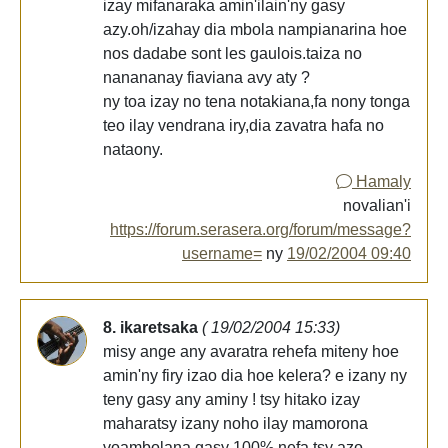
izay mifanaraka amin'ilain'ny gasy
azy.oh/izahay dia mbola nampianarina hoe
nos dadabe sont les gaulois.taiza no
nanananay fiaviana avy aty ?
ny toa izay no tena notakiana,fa nony tonga
teo ilay vendrana iry,dia zavatra hafa no
nataony.
Hamaly
novalian'i
https://forum.serasera.org/forum/message?
username=
ny
19/02/2004 09:40
8. ikaretsaka
( 19/02/2004 15:33)
misy ange any avaratra rehefa miteny hoe
amin'ny firy izao dia hoe kelera? e izany ny
teny gasy any aminy ! tsy hitako izay
maharatsy izany noho ilay mamorona
voambolana gasy 100% nefa tsy azo