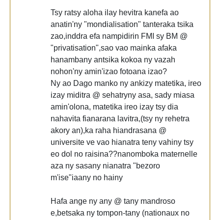
Tsy ratsy aloha ilay hevitra kanefa ao
anatin'ny "mondialisation" tanteraka tsika
zao,inddra efa nampidirin FMI sy BM @
"privatisation",sao vao mainka afaka
hanambany antsika kokoa ny vazah
nohon'ny amin'izao fotoana izao?
Ny ao Dago manko ny ankizy matetika, ireo
izay miditra @ sehatryny asa, sady miasa
amin'olona, matetika ireo izay tsy dia
nahavita fianarana lavitra,(tsy ny rehetra
akory an),ka raha hiandrasana @
universite ve vao hianatra teny vahiny tsy
eo dol no raisina??nanomboka maternelle
aza ny sasany nianatra "bezoro
m'ise"iaany no hainy
Hafa ange ny any @ tany mandroso
e,betsaka ny tompon-tany (nationaux no