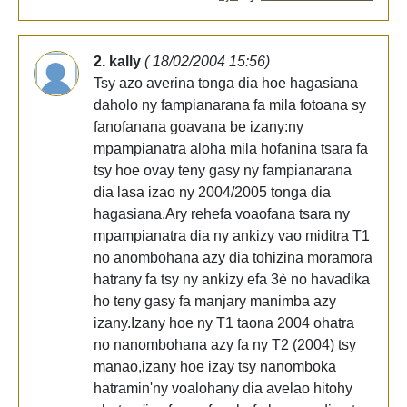
2. kally
( 18/02/2004 15:56)
Tsy azo averina tonga dia hoe hagasiana
daholo ny fampianarana fa mila fotoana sy
fanofanana goavana be izany:ny
mpampianatra aloha mila hofanina tsara fa
tsy hoe ovay teny gasy ny fampianarana
dia lasa izao ny 2004/2005 tonga dia
hagasiana.Ary rehefa voaofana tsara ny
mpampianatra dia ny ankizy vao miditra T1
no anombohana azy dia tohizina moramora
hatrany fa tsy ny ankizy efa 3è no havadika
ho teny gasy fa manjary manimba azy
izany.Izany hoe ny T1 taona 2004 ohatra
no nanombohana azy fa ny T2 (2004) tsy
manao,izany hoe izay tsy nanomboka
hatramin'ny voalohany dia avelao hitohy