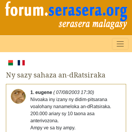
Ny sazy sahaza an-dRatsiraka
1. eugene
( 07/08/2003 17:30)
Nivoaka iny izany ny didim-pitsarana
voalohany nanameloka an-dRatsiraka.
200.000 ariary sy 10 taona asa
anterivozona.
Ampy ve sa tsy ampy.