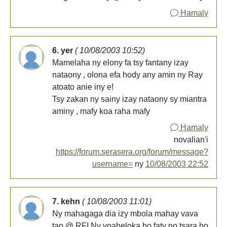
Hamaly
6. yer
( 10/08/2003 10:52)
Mamelaha ny elony fa tsy fantany izay
nataony , olona efa hody any amin ny Ray
atoato anie iny e!
Tsy zakan ny sainy izay nataony sy miantra
aminy , mafy koa raha mafy
Hamaly
novalian'i
https://forum.serasera.org/forum/message?
username=
ny
10/08/2003 22:52
7. kehn
( 10/08/2003 11:01)
Ny mahagaga dia izy mbola mahay vava
tao @ RFI.Ny voaheloka ho faty no tsara ho