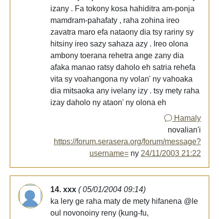
izany . Fa tokony kosa hahiditra am-ponja
mamdram-pahafaty , raha zohina ireo
zavatra maro efa nataony dia tsy rariny sy
hitsiny ireo sazy sahaza azy . Ireo olona
ambony toerana rehetra ange zany dia
afaka manao ratsy daholo eh satria rehefa
vita sy voahangona ny volan' ny vahoaka
dia mitsaoka any ivelany izy . tsy mety raha
izay daholo ny ataon' ny olona eh
Hamaly
novalian'i
https://forum.serasera.org/forum/message?
username=
ny
24/11/2003 21:22
14. xxx
( 05/01/2004 09:14)
ka lery ge raha maty de mety hifanena @le
oul novonoiny reny (kung-fu,