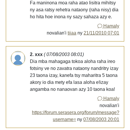
Fa maninona moa raha atao lisitra mihitsy
ny asa ratsy rehetra nataony (raha nisy) dia
ho hita hoe inona ny sazy sahaza azy e.
Hamaly
novalian'i
tiiaa
ny
21/11/2010 07:01
2. xxx
( 07/08/2003 08:01)
Dia mba mahagaga tokoa aloha raha ireo
fotsiny ve no zavatra nataony nandritry izay
23 taona izay, kanefa tsy maharitra 5 taona
akory io dia mety efa lasa aloha e!izay
angamba no nanaovan azy 10 taona koa!
Hamaly
novalian'i
https://forum.serasera.org/forum/message?
username=
ny
07/08/2003 20:01