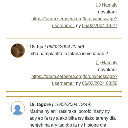
Hamaly
novalian'i
https://forum.serasera.org/forum/message?
username=
ny
05/02/2004 19:27
18. fijo
( 06/02/2004 20:50)
mba nampiantra io lalana io ve ianao ?
Hamaly
novalian'i
https://forum.serasera.org/forum/message?
username=
ny
06/02/2004 08:50
19. tagore
( 16/02/2004 19:49)
Marina ny an'i ratsiraka :porofo ihany ny
ady eo fa tsy alako bika tsy tiako tarehy dia
henjehina ary tadidio fa ny histoire dia