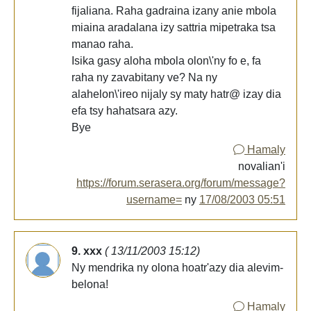
fijaliana. Raha gadraina izany anie mbola
miaina aradalana izy sattria mipetraka tsa
manao raha.
Isika gasy aloha mbola olon\'ny fo e, fa
raha ny zavabitany ve? Na ny
alahelon\'ireo nijaly sy maty hatr@ izay dia
efa tsy hahatsara azy.
Bye
Hamaly
novalian'i
https://forum.serasera.org/forum/message?
username=
ny
17/08/2003 05:51
9. xxx
( 13/11/2003 15:12)
Ny mendrika ny olona hoatr'azy dia alevim-
belona!
Hamaly