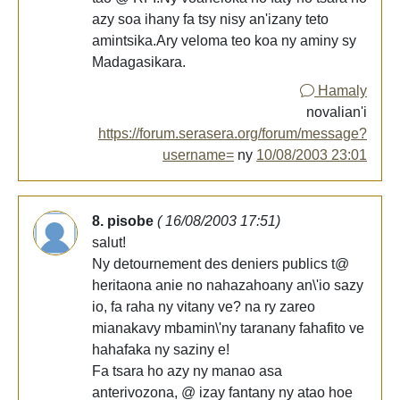
azy soa ihany fa tsy nisy an'izany teto
amintsika.Ary veloma teo koa ny aminy sy
Madagasikara.
Hamaly
novalian'i
https://forum.serasera.org/forum/message?
username=
ny
10/08/2003 23:01
8. pisobe
( 16/08/2003 17:51)
salut!
Ny detournement des deniers publics t@
heritaona anie no nahazahoany an\'io sazy
io, fa raha ny vitany ve? na ry zareo
mianakavy mbamin\'ny taranany fahafito ve
hahafaka ny saziny e!
Fa tsara ho azy ny manao asa
anterivozona, @ izay fantany ny atao hoe