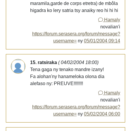
maramila,garde de corps etretra) de mbôla
higadra ko lery satria tsy anaiky reo hi hi hi
Hamaly
novalian'i
https://forum.serasera.org/forum/message?
username=
ny
05/01/2004 09:14
15. ratsiraka
( 04/02/2004 18:00)
Tena gaga ny tenako mandre izany!
Fa alohan'ny hanameloka olona dia
alefaso ny: PREUVE!!!!!!!!
Hamaly
novalian'i
https://forum.serasera.org/forum/message?
username=
ny
05/02/2004 06:00