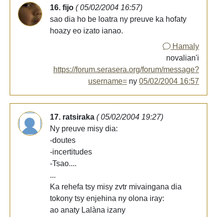
16. fijo
( 05/02/2004 16:57)
sao dia ho be loatra ny preuve ka hofaty
hoazy eo izato ianao.
Hamaly
novalian'i
https://forum.serasera.org/forum/message?
username=
ny
05/02/2004 16:57
17. ratsiraka
( 05/02/2004 19:27)
Ny preuve misy dia:
-doutes
-incertitudes
-Tsao....
...
Ka rehefa tsy misy zvtr mivaingana dia
tokony tsy enjehina ny olona iray:
ao anaty Lalàna izany