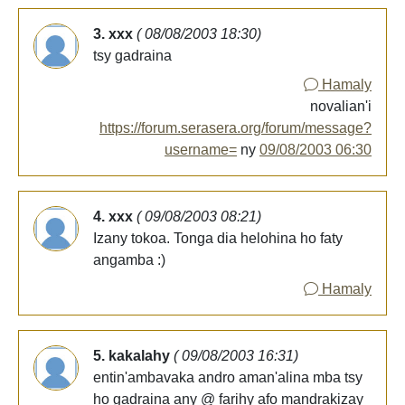
3. xxx
( 08/08/2003 18:30)
tsy gadraina
Hamaly
novalian'i
https://forum.serasera.org/forum/message?
username=
ny
09/08/2003 06:30
4. xxx
( 09/08/2003 08:21)
Izany tokoa. Tonga dia helohina ho faty
angamba :)
Hamaly
5. kakalahy
( 09/08/2003 16:31)
entin'ambavaka andro aman'alina mba tsy
ho gadraina any @ farihy afo mandrakizay