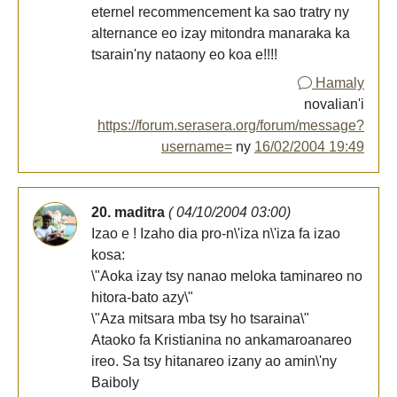
eternel recommencement ka sao tratry ny
alternance eo izay mitondra manaraka ka
tsarain'ny nataony eo koa e!!!!
Hamaly
novalian'i
https://forum.serasera.org/forum/message?
username=
ny
16/02/2004 19:49
20. maditra
( 04/10/2004 03:00)
Izao e ! Izaho dia pro-n\'iza n\'iza fa izao
kosa:
\"Aoka izay tsy nanao meloka taminareo no
hitora-bato azy\"
\"Aza mitsara mba tsy ho tsaraina\"
Ataoko fa Kristianina no ankamaroanareo
ireo. Sa tsy hitanareo izany ao amin\'ny
Baiboly