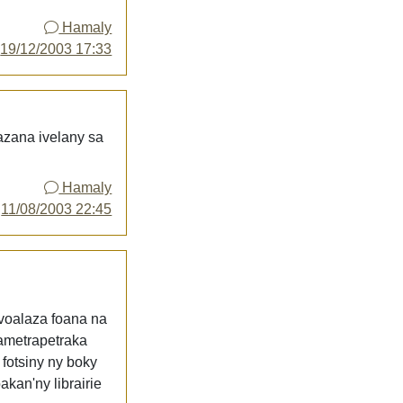
Hamaly
y
19/12/2003 17:33
azana ivelany sa
Hamaly
y
11/08/2003 22:45
y voalaza foana na
mametrapetraka
 fotsiny ny boky
akan'ny librairie