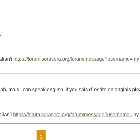
)
alian'i
https://forum.serasera.org/forum/message?username=
n
ah, mais i can speak english, if you sais d' ecrire en anglais ple
lian'i
https://forum.serasera.org/forum/message?username=
n
1