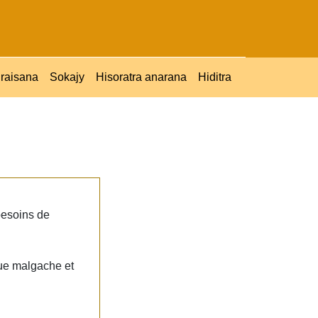
raisana
Sokajy
Hisoratra anarana
Hiditra
besoins de
que malgache et