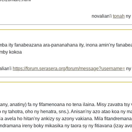
novalian'i
tonah
n
ba ity fanabeazana ara-pananahana ity, inona amin'ny fanabe
homby kokoa
alian'i
https://forum.serasera.org/forum/message?username=
n
lany, anatiny) fa ny fifamenoana no tena ilaina. Misy zavatra ts
o ny tahotra, oho ny henatra, sns.). Anisan'ny azo atao koa ny 
a avela ho hitan'ny ankizy sy azony vakiana. Mila fitandremana
ndramana ireny boky mikasika ny taora sy ny fitiavana (izay avo