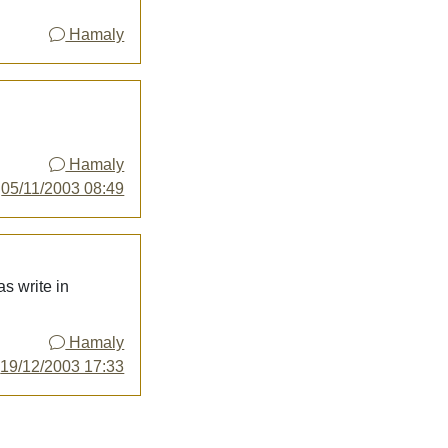
Hamaly
Hamaly
y
05/11/2003 08:49
as write in
Hamaly
y
19/12/2003 17:33