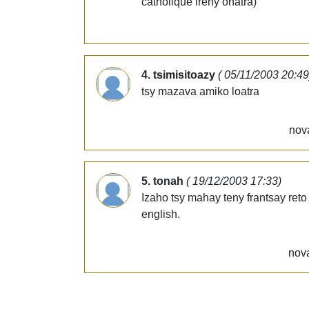
catholique ireny ohatra)
4. tsimisitoazy
( 05/11/2003 20:49
tsy mazava amiko loatra
nov
5. tonah
( 19/12/2003 17:33)
Izaho tsy mahay teny frantsay reto 
english.
nova