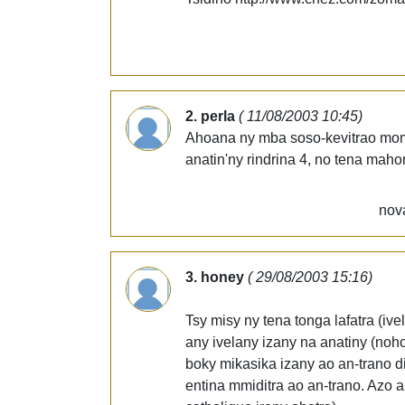
2. perla
( 11/08/2003 10:45)
Ahoana ny mba soso-kevitrao mom
anatin'ny rindrina 4, no tena ma
nov
3. honey
( 29/08/2003 15:16)
Tsy misy ny tena tonga lafatra (ive
any ivelany izany na anatiny (noh
boky mikasika izany ao an-trano di
entina mmiditra ao an-trano. Azo a