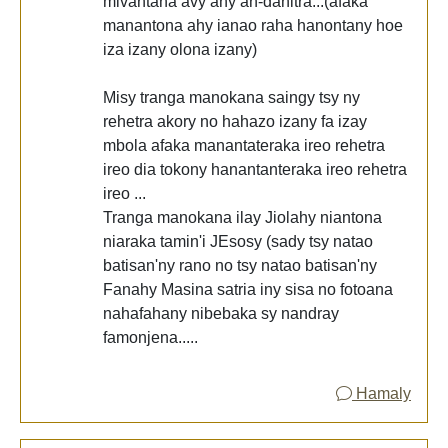
mivantana avy any an-danitra...(afaka
manantona ahy ianao raha hanontany hoe
iza izany olona izany)
Misy tranga manokana saingy tsy ny
rehetra akory no hahazo izany fa izay
mbola afaka manantateraka ireo rehetra
ireo dia tokony hanantanteraka ireo rehetra
ireo ...
Tranga manokana ilay Jiolahy niantona
niaraka tamin'i JEsosy (sady tsy natao
batisan'ny rano no tsy natao batisan'ny
Fanahy Masina satria iny sisa no fotoana
nahafahany nibebaka sy nandray
famonjena.....
Hamaly