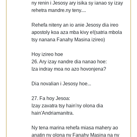
ny renin i Jesosy ary isika sy ianao sy izay
rehetra mandre.ny teny....
Rehefa niteny an io anie Jesosy dia ireo
apostoly koa aza mba kivy e!(satria mbola
tsy nanana Fanahy Masina izireo)
Hoy izireo hoe
26. Ary izay nandre dia nanao hoe:
Iza indray moa no azo hovonjena?
Dia novalian i Jesosy hoe...
27. Fa hoy Jesoa:
Izay zavatra tsy hain'ny olona dia
hain'Andriamanitra.
Ny tena marina rehefa miasa mahery ao
anatin ny olona ny Fanahy Masina na ny