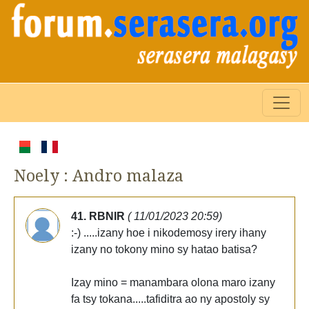
Noely : Andro malaza
41. RBNIR
( 11/01/2023 20:59)
:-) .....izany hoe i nikodemosy irery ihany
izany no tokony mino sy hatao batisa?
Izay mino = manambara olona maro izany
fa tsy tokana.....tafiditra ao ny apostoly sy