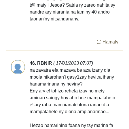
t@ maty i Jesoa? Satria ry zareo nahita sy
nandre ary niaraniaina taminy 40 andro
taorian'ny nitsanganany.
Hamaly
46. RBNIR
( 17/01/2023 07:07)
na zavatra efa mazava be aza izany dia
mbola hikarohan'i gasy1zay hevitra ihany
hanamarinana ny heviny?
Eny ary e! tohizo rehefa izay no mety
aminao saingy hoy aho hoe mampalahelo
e! ary raha mampianatr'olona ianao dia
mampalahelo ny olona ampianarinao...
Hezao hamarinina foana ny tsy marina fa