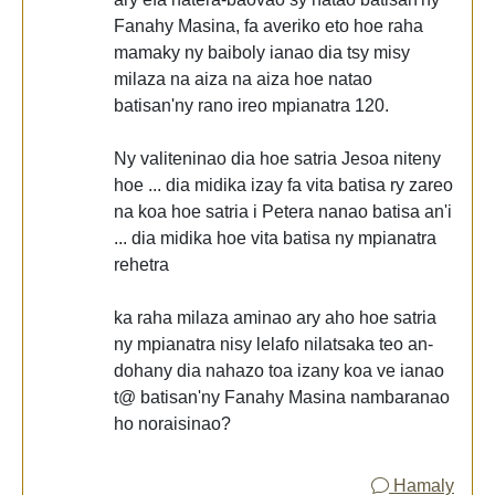
Fanahy Masina, fa averiko eto hoe raha
mamaky ny baiboly ianao dia tsy misy
milaza na aiza na aiza hoe natao
batisan'ny rano ireo mpianatra 120.
Ny valiteninao dia hoe satria Jesoa niteny
hoe ... dia midika izay fa vita batisa ry zareo
na koa hoe satria i Petera nanao batisa an'i
... dia midika hoe vita batisa ny mpianatra
rehetra
ka raha milaza aminao ary aho hoe satria
ny mpianatra nisy lelafo nilatsaka teo an-
dohany dia nahazo toa izany koa ve ianao
t@ batisan'ny Fanahy Masina nambaranao
ho noraisinao?
Hamaly