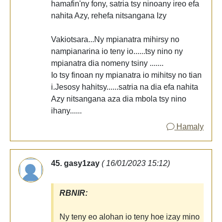
hamafin'ny fony, satria tsy ninoany ireo efa
nahita Azy, rehefa nitsangana Izy
Vakiotsara...Ny mpianatra mihirsy no
nampianarina io teny io......tsy nino ny
mpianatra dia nomeny tsiny .......
Io tsy finoan ny mpianatra io mihitsy no tian
i.Jesosy hahitsy......satria na dia efa nahita
Azy nitsangana aza dia mbola tsy nino
ihany......
Hamaly
45. gasy1zay
( 16/01/2023 15:12)
RBNIR:
Ny teny eo alohan io teny hoe izay mino