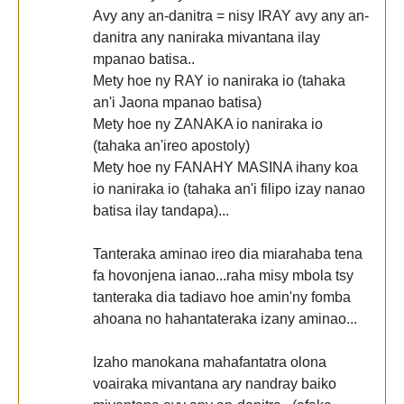
Avy any an-danitra = nisy IRAY avy any an-
danitra any naniraka mivantana ilay
mpanao batisa..
Mety hoe ny RAY io naniraka io (tahaka
an'i Jaona mpanao batisa)
Mety hoe ny ZANAKA io naniraka io
(tahaka an'ireo apostoly)
Mety hoe ny FANAHY MASINA ihany koa
io naniraka io (tahaka an'i filipo izay nanao
batisa ilay tandapa)...
Tanteraka aminao ireo dia miarahaba tena
fa hovonjena ianao...raha misy mbola tsy
tanteraka dia tadiavo hoe amin'ny fomba
ahoana no hahantateraka izany aminao...
Izaho manokana mahafantatra olona
voairaka mivantana ary nandray baiko