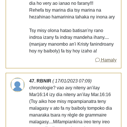
dia ho very ao ianao no farany!!!
Rehefa tsy marina dia tsy marina na
hezahinao hamarinina tahaka ny inona ary
Tsy misy olona hatao batisan'ny rano
indroa izany fa indray mandeha ihany....
(manjary manombo an'i Kristy fanindroany
hoy ny baiboly) fa tsy hoy izaho a!
Hamaly
47. RBNIR
( 17/01/2023 07:09)
chronologie? vao avy niteny an'ilay
Mar16:14 izy dia niteny an'ilay Mar.16:16
(Tsy aiko hoe misy mpampianatra teny
malagasy v ato fa ny baiboly tompoko dia
manaraka tsara ny règle de grammaire
malagasy....Mifampiankina ireo teny ireo