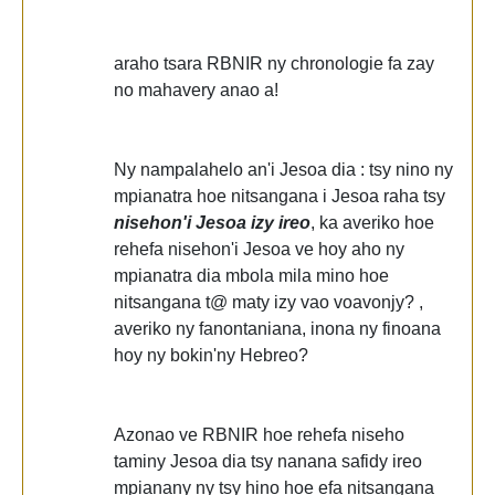
araho tsara RBNIR ny chronologie fa zay
no mahavery anao a!
Ny nampalahelo an'i Jesoa dia : tsy nino ny
mpianatra hoe nitsangana i Jesoa raha tsy
nisehon'i Jesoa izy ireo
, ka averiko hoe
rehefa nisehon'i Jesoa ve hoy aho ny
mpianatra dia mbola mila mino hoe
nitsangana t@ maty izy vao voavonjy? ,
averiko ny fanontaniana, inona ny finoana
hoy ny bokin'ny Hebreo?
Azonao ve RBNIR hoe rehefa niseho
taminy Jesoa dia tsy nanana safidy ireo
mpianany ny tsy hino hoe efa nitsangana