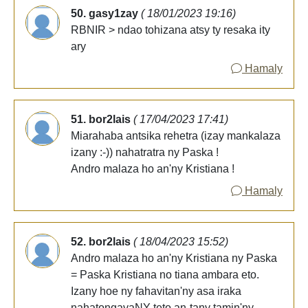
50. gasy1zay
( 18/01/2023 19:16)
RBNIR > ndao tohizana atsy ty resaka ity
ary
Hamaly
51. bor2lais
( 17/04/2023 17:41)
Miarahaba antsika rehetra (izay mankalaza
izany :-)) nahatratra ny Paska !
Andro malaza ho an'ny Kristiana !
Hamaly
52. bor2lais
( 18/04/2023 15:52)
Andro malaza ho an'ny Kristiana ny Paska
= Paska Kristiana no tiana ambara eto.
Izany hoe ny fahavitan'ny asa iraka
nahatongavaNY teto an-tany tamin'ny