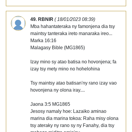
49. RBNIR
( 18/01/2023 08:39)
Mba hahantateraka ny famonjena dia tsy
maintsy tanteraka ireto manaraka ireo...
Marka 16:16
Malagasy Bible (MG1865)
Izay mino sy atao batisa no hovonjena; fa
izay tsy mety mino no hohelohina
Tsy maintsy atao batisan'ny rano izay vao
hovonjena ny olona iray....
Jaona 3:5 MG1865
Jesosy namaly hoe: Lazaiko aminao
marina dia marina tokoa: Raha misy olona
tsy ateraky ny rano sy ny Fanahy, dia tsy