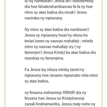
a! Ny nambaran'i Jesoa an'i Nikodemosy
dia hoe fahaterahambaovao fa fa ny hoe
mino sy atao batisa dia resak'i Jesoa
naniraka ny mpianany.
Ny mino sy atao batisa dia nambaran'i
Jesoa ny mpianany hoan'ny olona ho
torian'zareo ny vaovao mahafaly : rehefa
mino ny vaovao mahafaly izy ( ny
famonjen'i Jesoa Kristy) ka atao batisa dia
mandray ny famonjena
Fa Jesoa tsy nilaza mintsy tamin'ny
mpianany hoe ianareo mpianatro mila mino
sy atao batisa,
ny finoana mahavonjy RBNIR dia ny
finoana hoe Jesoa no Kristy(mesia)
zanak'Andriamanitra, Jesoa maty noho ny