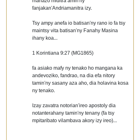
mahazo miditra amin'ny
fanjakan'Andriamanitra izy.
Tsy ampy anefa io batisan'ny rano io fa tsy
maintsy vita batisan'ny Fanahy Masina
ihany koa...
1 Korintiana 9:27 (MG1865)
fa asiako mafy ny tenako ho mangana ka
andevoziko, fandrao, na dia efa nitory
tamin'ny sasany aza aho, dia holavina kosa
ny tenako.
Izay zavatra notorian'ireo apostoly dia
notanterahany tamin'ny tenany (fa tsy
mpitaribato vilambava akory izy ireo)...