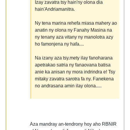
Izay zavatra tsy hain'ny olona dia
hain'Andriamanitra.
Ny tena marina rehefa miasa mahery ao
anatin ny olona ny Fanahy Masina na
ny tenany aza vitany ny manolotra azy
ho famonjena ny hafa....
Na izany aza tsy.mety ilay fanoharana
apetrakao satria ny fanaovana batisa
anie ka anisan ny mora indrindra e! Tsy
mitaky zavatra sarotra fa ny. Fanekena
no andrasana amin ilay olona.....
Aza mandray an-tendrony hoy aho RBNIR