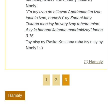
Noely.
"Fa toy izao no nitiavan'Andriamanitra izao
tontolo izao, nomeNY ny Zanani-lahy
Tokana mba tsy ho very izay rehetra mino
Azy fa hanana fiainana mandrakizay"Jaona
3.16
Tsy nisy ny Paska Kristiana raha tsy nisy ny
Noely ! :-)
Hamaly
1
2
3
Hamaly