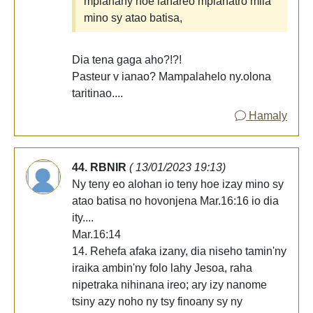
mpianany hoe ianareo mpianatro mila
mino sy atao batisa,
Dia tena gaga aho?!?!
Pasteur v ianao? Mampalahelo ny.olona
taritinao....
Hamaly
44. RBNIR
( 13/01/2023 19:13)
Ny teny eo alohan io teny hoe izay mino sy
atao batisa no hovonjena Mar.16:16 io dia
ity....
Mar.16:14
14. Rehefa afaka izany, dia niseho tamin'ny
iraika ambin'ny folo lahy Jesoa, raha
nipetraka nihinana ireo; ary izy nanome
tsiny azy noho ny tsy finoany sy ny