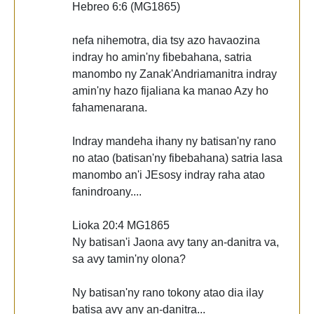
Hebreo 6:6 (MG1865)
nefa nihemotra, dia tsy azo havaozina
indray ho amin'ny fibebahana, satria
manombo ny Zanak'Andriamanitra indray
amin'ny hazo fijaliana ka manao Azy ho
fahamenarana.
Indray mandeha ihany ny batisan'ny rano
no atao (batisan'ny fibebahana) satria lasa
manombo an'i JEsosy indray raha atao
fanindroany....
Lioka 20:4 MG1865
Ny batisan'i Jaona avy tany an-danitra va,
sa avy tamin'ny olona?
Ny batisan'ny rano tokony atao dia ilay
batisa avy any an-danitra...