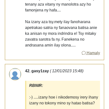
tenany aza vitany ny manolotra azy ho
famonjena ny hafa....
Na izany aza tsy.mety ilay fanoharana
apetrakao satria ny fanaovana batisa anie
ka anisan ny mora indrindra e! Tsy mitaky
zavatra sarotra fa ny. Fanekena no
andrasana amin ilay olona.....
Hamaly
42. gasy1zay
( 12/01/2023 15:48)
RBNIR:
:-) .....izany hoe i nikodemosy irery ihany
izany no tokony mino sy hatao batisa?