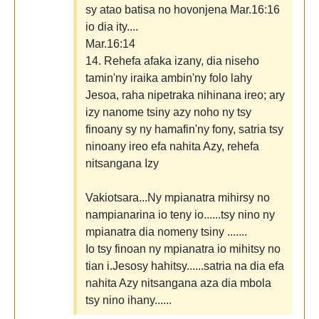
sy atao batisa no hovonjena Mar.16:16
io dia ity....
Mar.16:14
14. Rehefa afaka izany, dia niseho
tamin'ny iraika ambin'ny folo lahy
Jesoa, raha nipetraka nihinana ireo; ary
izy nanome tsiny azy noho ny tsy
finoany sy ny hamafin'ny fony, satria tsy
ninoany ireo efa nahita Azy, rehefa
nitsangana Izy
Vakiotsara...Ny mpianatra mihirsy no
nampianarina io teny io......tsy nino ny
mpianatra dia nomeny tsiny .......
Io tsy finoan ny mpianatra io mihitsy no
tian i.Jesosy hahitsy......satria na dia efa
nahita Azy nitsangana aza dia mbola
tsy nino ihany......