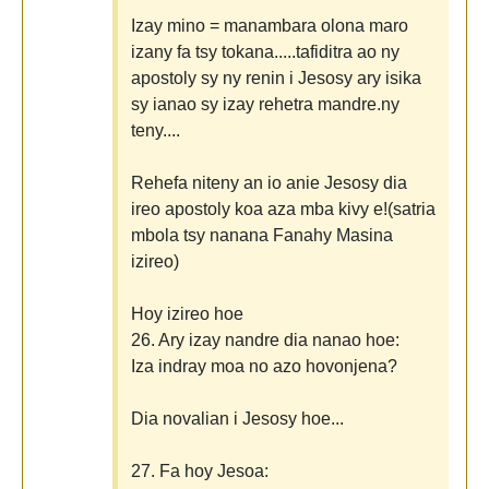
Izay mino = manambara olona maro
izany fa tsy tokana.....tafiditra ao ny
apostoly sy ny renin i Jesosy ary isika
sy ianao sy izay rehetra mandre.ny
teny....
Rehefa niteny an io anie Jesosy dia
ireo apostoly koa aza mba kivy e!(satria
mbola tsy nanana Fanahy Masina
izireo)
Hoy izireo hoe
26. Ary izay nandre dia nanao hoe:
Iza indray moa no azo hovonjena?
Dia novalian i Jesosy hoe...
27. Fa hoy Jesoa: