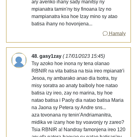
ary averiko ihany sady manitsy ny
mpianatra tamin'ny tsy finoana Izy no
mampianatra koa hoe Izay mino sy atao
batisa ihany no hovonjena...
Hamaly
48. gasy1zay
( 17/01/2023 15:45)
Tsy azoko hoe inona ny tena olanao
RBNIR na vita batisa na tsia ireo mpianatr'i
Jesoa, ny ambarako anao dia tsotra, tsy
misy soratra ao anaty baiboly hoe natao
batisa izy ireo, zay no marina, tsy hoe
natao batisa i Paoly dia natao batisa Maria
na Jaona sy Petera sy Andre sns...
aza tovonana ny tenin'Andriamanitra,
midika ve izany hoe tsy voavonjy ry zareo?
Tsia RBNIR a! Nandray famonjena ireo 120
ary efa natera-baovao sy natao batisan'ny