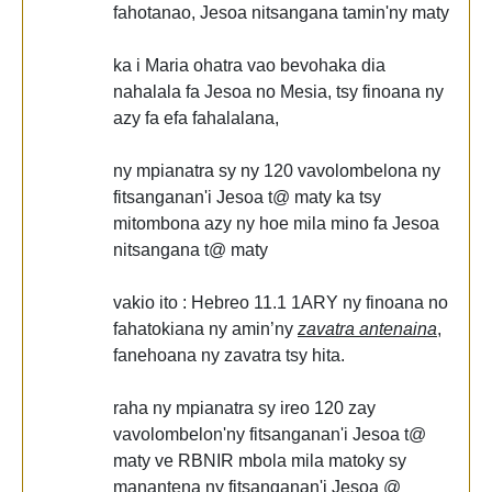
fahotanao, Jesoa nitsangana tamin'ny maty
ka i Maria ohatra vao bevohaka dia
nahalala fa Jesoa no Mesia, tsy finoana ny
azy fa efa fahalalana,
ny mpianatra sy ny 120 vavolombelona ny
fitsanganan'i Jesoa t@ maty ka tsy
mitombona azy ny hoe mila mino fa Jesoa
nitsangana t@ maty
vakio ito : Hebreo 11.1 1ARY ny finoana no
fahatokiana ny amin’ny
zavatra antenaina
,
fanehoana ny zavatra tsy hita.
raha ny mpianatra sy ireo 120 zay
vavolombelon'ny fitsanganan'i Jesoa t@
maty ve RBNIR mbola mila matoky sy
manantena ny fitsanganan'i Jesoa @