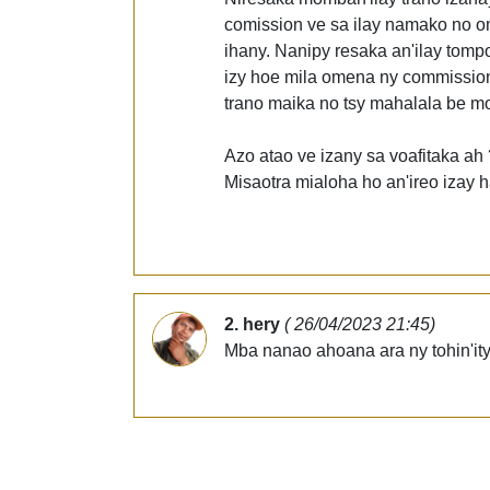
comission ve sa ilay namako no om
ihany. Nanipy resaka an'ilay tom
izy hoe mila omena ny commission
trano maika no tsy mahalala be mo
Azo atao ve izany sa voafitaka ah 
Misaotra mialoha ho an'ireo izay 
2. hery
( 26/04/2023 21:45)
Mba nanao ahoana ara ny tohin'ity 