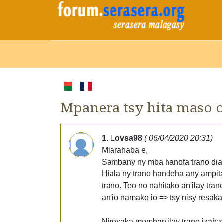
Mpanera tsy hita maso
1. Lovsa98
( 06/04/2020 20:31)
Miarahaba e,
Sambany ny mba hanofa trano dia 
Hiala ny trano handeha any ampit
trano. Teo no nahitako an'ilay tran
an'io namako io => tsy nisy resa
Niresaka momban'ilay trano izaha