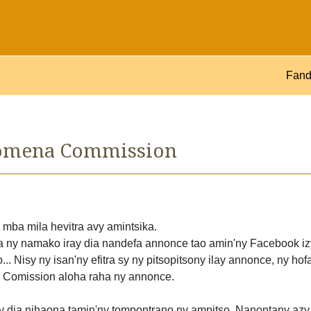
Fand
 omena Commission
mba mila hevitra avy amintsika.
a ny namako iray dia nandefa annonce tao amin'ny Facebook i
o... Nisy ny isan'ny efitra sy ny pitsopitsony ilay annonce, ny ho
ka Comission aloha raha ny annonce.
y dia nihaona tamin'ny tompontrano ny ampitso. Nanontany azy