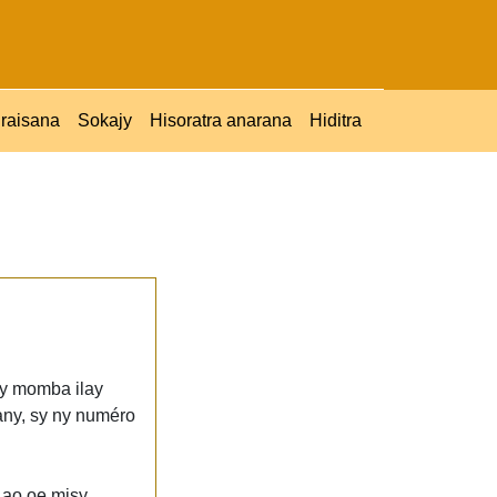
raisana
Sokajy
Hisoratra anarana
Hiditra
zy momba ilay
fany, sy ny numéro
 ao oe misy