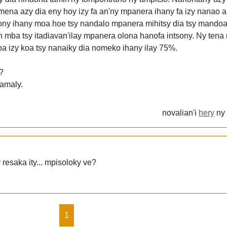
ena azy dia eny hoy izy fa an'ny mpanera ihany fa izy nanao a
pony ihany moa hoe tsy nandalo mpanera mihitsy dia tsy mando
 mba tsy itadiavan'ilay mpanera olona hanofa intsony. Ny tena
a izy koa tsy nanaiky dia nomeko ihany ilay 75%.
?
hamaly.
novalian'i
hery
n
resaka ity... mpisoloky ve?
1