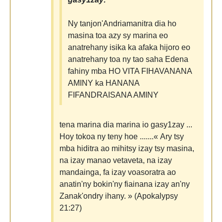
Ny tanjon'Andriamanitra dia ho
masina toa azy sy marina eo
anatrehany isika ka afaka hijoro eo
anatrehany toa ny tao saha Edena
fahiny mba HO VITA FIHAVANANA
AMINY ka HANANA
FIFANDRAISANA AMINY
tena marina dia marina io gasy1zay ...
Hoy tokoa ny teny hoe .......« Ary tsy
mba hiditra ao mihitsy izay tsy masina,
na izay manao vetaveta, na izay
mandainga, fa izay voasoratra ao
anatin'ny bokin'ny fiainana izay an'ny
Zanak'ondry ihany. » (Apokalypsy
21:27)