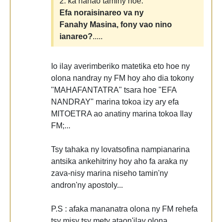
2. ka nanao taminy hoe:
Efa noraisinareo va ny
Fanahy Masina, fony vao nino
ianareo?
.....
Io ilay averimberiko matetika eto hoe ny
olona nandray ny FM hoy aho dia tokony
"MAHAFANTATRA" tsara hoe "EFA
NANDRAY" marina tokoa izy ary efa
MITOETRA ao anatiny marina tokoa Ilay
FM;...
Tsy tahaka ny lovatsofina nampianarina
antsika ankehitriny hoy aho fa araka ny
zava-nisy marina niseho tamin'ny
andron'ny apostoly...
P.S : afaka mananatra olona ny FM rehefa
tsy misy tsy mety ataon'ilay olona