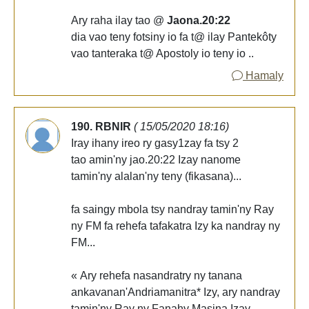
Ary raha ilay tao @
Jaona.20:22
dia vao teny fotsiny io fa t@ ilay Pantekôty
vao tanteraka t@ Apostoly io teny io ..
Hamaly
190. RBNIR
( 15/05/2020 18:16)
Iray ihany ireo ry gasy1zay fa tsy 2
tao amin'ny jao.20:22 Izay nanome
tamin'ny alalan'ny teny (fikasana)...
fa saingy mbola tsy nandray tamin'ny Ray
ny FM fa rehefa tafakatra Izy ka nandray ny
FM...
« Ary rehefa nasandratry ny tanana
ankavanan'Andriamanitra* Izy, ary nandray
tamin'ny Ray ny Fanahy Masina Izay