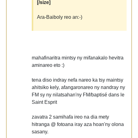
[/size]
Ara-Baiboly reo an:-)
mahafinaritra mintsy ny mifanakalo hevitra
aminareo eto :)
tena diso indray nefa nareo ka tsy maintsy
ahitsiko kely, afangaronareo ny nandray ny
FM sy ny nilatsahan'ny FM/baptisé dans le
Saint Esprit
zavatra 2 samihafa ireo na dia mety
hitranga @ fotoana iray aza hoan'ny olona
sasany.