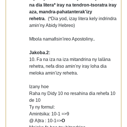
na dia litera* iray na tendron-tsoratra iray
aza, mandra-pahatanterak'izy
rehetra
. (*Dia yod, izay litera kely indrindra
amin'ny Abidy Hebreo)
Mbola namafisin'ireo Apostoliny..
Jakoba.2:
10. Fa na iza na iza mitandrina ny lalàna
rehetra, nefa diso amin'ny iray loha dia
meloka amin'izy rehetra.
Izany hoe
Raha ny Didy 10 no resahina dia rehefa 10
de 10
Ty ny formul:
Amintsika: 10-1 =>9
@ A|tra : 10-1=>
O