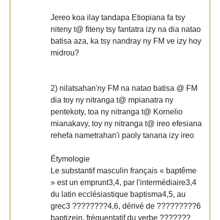
Jereo koa ilay tandapa Etiopiana fa tsy
niteny t@ fiteny tsy fantatra izy na dia natao
batisa aza, ka tsy nandray ny FM ve izy hoy
midrou?
2) nilatsahan'ny FM na natao batisa @ FM
dia toy ny nitranga t@ mpianatra ny
pentekoty, toa ny nitranga t@ Kornelio
mianakavy, toy ny nitranga t@ ireo efesiana
rehefa nametrahan'i paoly tanana izy ireo
Étymologie
Le substantif masculin français « baptême
» est un emprunt3,4, par l'intermédiaire3,4
du latin ecclésiastique baptisma4,5, au
grec3 ????????4,6, dérivé de ?????????6
baptizein, fréquentatif du verbe ???????