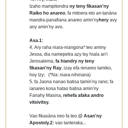
Izaho mampitondra
ny teny fikasan'ny
Raiko ho anareo
; fa mitoera eto an-tanàna
mandra-panafiana anareo amin'ny
hery
avy
any amin'ny avo.
Asa.1:
4. Ary raha niara-niangona* teo aminy
Jesoa, dia namepetra azy tsy hiala an'i
Jerosalema,
fa hiandry ny teny
fikasan'ny Ray
, izay efa renareo tamiko,
hoy Izy; (*Na: niara-nihinana)
5. fa Jaona nanao batisa tamin'ny rano; fa
ianareo kosa hatao batisa amin'ny
Fanahy Masina,
rehefa afaka andro
vitsivitsy.
Vao fikasàna ireo fa teo @
Asan'ny
Apostoly.2:
vao tanteraka...