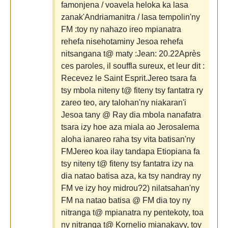
famonjena / voavela heloka ka lasa
zanak'Andriamanitra / lasa tempolin'ny
FM :toy ny nahazo ireo mpianatra
rehefa nisehotaminy Jesoa rehefa
nitsangana t@ maty :Jean: 20.22Après
ces paroles, il souffla sureux, et leur dit :
Recevez le Saint Esprit.Jereo tsara fa
tsy mbola niteny t@ fiteny tsy fantatra ry
zareo teo, ary talohan'ny niakaran'i
Jesoa tany @ Ray dia mbola nanafatra
tsara izy hoe aza miala ao Jerosalema
aloha ianareo raha tsy vita batisan'ny
FMJereo koa ilay tandapa Etiopiana fa
tsy niteny t@ fiteny tsy fantatra izy na
dia natao batisa aza, ka tsy nandray ny
FM ve izy hoy midrou?2) nilatsahan'ny
FM na natao batisa @ FM dia toy ny
nitranga t@ mpianatra ny pentekoty, toa
ny nitranga t@ Kornelio mianakavy, toy