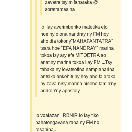
zavatra tsy mifanaraka @
soratramasina
Io ilay averimberiko matetika eto
hoe ny olona nandray ny FM hoy
aho dia tokony"MAHAFANTATRA"
tsara hoe "EFA NANDRAY" marina
tokoa izy ary efa MITOETRA ao
anatiny marina tokoa Ilay FM;...Tsy
tahaka ny lovatsofina nampianarina
antsika ankehitriny hoy aho fa araka
ny zava-nisy marina niseho tamin'ny
andron'ny apostoly...
Io voalazan'i RBNIR io lay tiko
hahatongavana raha ny FM no
resahina..