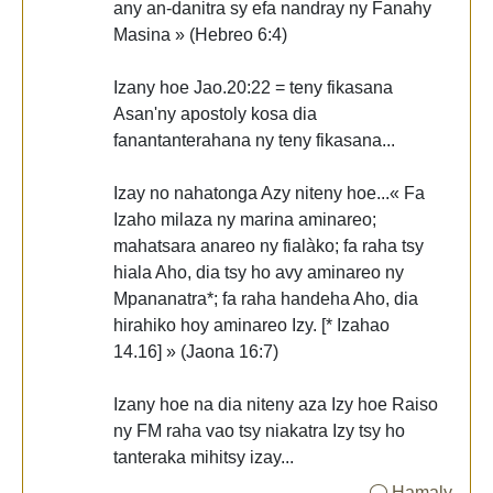
any an-danitra sy efa nandray ny Fanahy
Masina » (Hebreo 6:4)
Izany hoe Jao.20:22 = teny fikasana
Asan'ny apostoly kosa dia
fanantanterahana ny teny fikasana...
Izay no nahatonga Azy niteny hoe...« Fa
Izaho milaza ny marina aminareo;
mahatsara anareo ny fialàko; fa raha tsy
hiala Aho, dia tsy ho avy aminareo ny
Mpananatra*; fa raha handeha Aho, dia
hirahiko hoy aminareo Izy. [* Izahao
14.16] » (Jaona 16:7)
Izany hoe na dia niteny aza Izy hoe Raiso
ny FM raha vao tsy niakatra Izy tsy ho
tanteraka mihitsy izay...
Hamaly