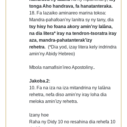
tonga Aho handrava, fa hanatanteraka.
18. Fa lazaiko aminareo marina tokoa:
Mandra-pahafoan'ny lanitra sy ny tany, dia
tsy hisy ho foana akory amin'ny lalàna,
na dia litera* iray na tendron-tsoratra iray
aza, mandra-pahatanterak'izy
rehetra
. (*Dia yod, izay litera kely indrindra
amin'ny Abidy Hebreo)
Mbola namafisin'ireo Apostoliny..
Jakoba.2:
10. Fa na iza na iza mitandrina ny lalàna
rehetra, nefa diso amin'ny iray loha dia
meloka amin'izy rehetra.
Izany hoe
Raha ny Didy 10 no resahina dia rehefa 10