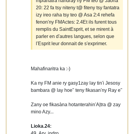
mpianatra nandray ny FM teo @ Jaona
20: 22 fa tsy niteny t@ fiteny tsy fantatra
izy ireo raha tsy teo @ Asa 2:4 rehefa
fenon'ny FMActes: 2.4Et ils furent tous
remplis du SaintEsprit, et se mirent à
parler en d'autres langues, selon que
l'Esprit leur donnait de s'exprimer.
Mahafinaritra ka :-)
Ka ny FM anie ry gasy1zay lay tin'i Jesosy
bambara @ lay hoe" teny fikasan'ny Ray e"
Zany oe fikasàna hotanterahin'A|tra @ zay
mino Azy...
Lioka.24:
49. Ary, indro,