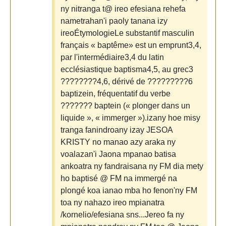
ny nitranga t@ ireo efesiana rehefa
nametrahan'i paoly tanana izy
ireoÉtymologieLe substantif masculin
français « baptême» est un emprunt3,4,
par l'intermédiaire3,4 du latin
ecclésiastique baptisma4,5, au grec3
????????4,6, dérivé de ?????????6
baptizein, fréquentatif du verbe
??????? baptein (« plonger dans un
liquide », « immerger »).izany hoe misy
tranga fanindroany izay JESOA
KRISTY no manao azy araka ny
voalazan'i Jaona mpanao batisa
ankoatra ny fandraisana ny FM dia mety
ho baptisé @ FM na immergé na
plongé koa ianao mba ho fenon'ny FM
toa ny nahazo ireo mpianatra
/kornelio/efesiana sns...Jereo fa ny