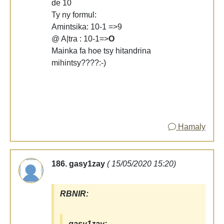
de 10
Ty ny formul:
Amintsika: 10-1 =>9
@ A|tra : 10-1=>
O
Mainka fa hoe tsy hitandrina
mihintsy????:-)
Hamaly
186. gasy1zay
( 15/05/2020 15:20)
RBNIR:
gasy1zay: