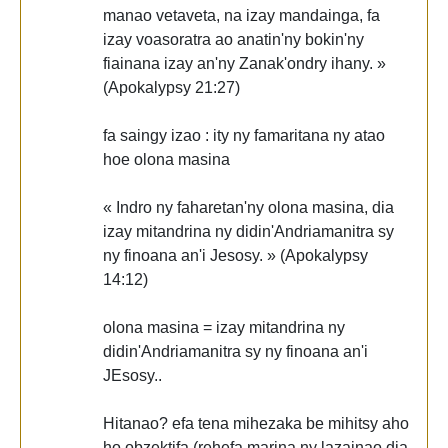
manao vetaveta, na izay mandainga, fa
izay voasoratra ao anatin'ny bokin'ny
fiainana izay an'ny Zanak'ondry ihany. »
(Apokalypsy 21:27)
fa saingy izao : ity ny famaritana ny atao
hoe olona masina
« Indro ny faharetan'ny olona masina, dia
izay mitandrina ny didin'Andriamanitra sy
ny finoana an'i Jesosy. » (Apokalypsy
14:12)
olona masina = izay mitandrina ny
didin'Andriamanitra sy ny finoana an'i
JEsosy..
Hitanao? efa tena mihezaka be mihitsy aho
ho obzektifa (rehefa marina ny lazainao dia