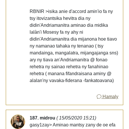
RBNIR >isika anie d'accord amin'io fa ny
tsy itovizantsika hevitra dia ny
didin'Andriamanitra aminao dia midika
lalàn'i Mosesy fa ny ahy ni
didin'Andriamanitra dia mijanona hoe tiavo
ny namanao tahaka ny tenanao ( tsy
mandainga, mangalatra, mijangajanga sns)
ary ny tiava an'Andriamanitra @ fonao
rehetra ny sainao rehetra ny fanahinao
rehetra ( manana fifandraisana aminy @
alalan'ny vavaka-fiderana -fankatoavana)
Hamaly
187. midrou
( 15/05/2020 15:21)
gasy1zay> Aminao mantsy zany de oe efa