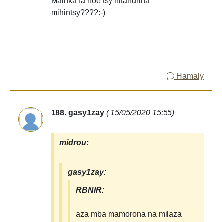
Mainka fa hoe tsy hitandrina
mihintsy????:-)
Hamaly
188. gasy1zay
( 15/05/2020 15:55)
midrou:
gasy1zay:
RBNIR:
aza mba mamorona na milaza