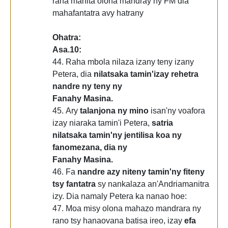
raha mahita olona mandray ny FM dia
mahafantatra avy hatrany
Ohatra:
Asa.10:
44. Raha mbola nilaza izany teny izany
Petera, dia
nilatsaka tamin'izay rehetra
nandre ny teny ny
Fanahy Masina.
45. Ary
talanjona ny mino
isan'ny voafora
izay niaraka tamin'i Petera,
satria
nilatsaka tamin'ny jentilisa koa ny
fanomezana, dia ny
Fanahy Masina.
46. Fa
nandre azy niteny tamin'ny fiteny
tsy fantatra
sy nankalaza an'Andriamanitra
izy. Dia namaly Petera ka nanao hoe:
47. Moa misy olona mahazo mandrara ny
rano tsy hanaovana batisa ireo, izay
efa