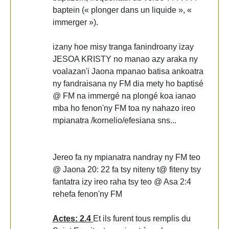
baptein (« plonger dans un liquide », «
immerger »).
izany hoe misy tranga fanindroany izay
JESOA KRISTY no manao azy araka ny
voalazan'i Jaona mpanao batisa ankoatra
ny fandraisana ny FM dia mety ho baptisé
@ FM na immergé na plongé koa ianao
mba ho fenon'ny FM toa ny nahazo ireo
mpianatra /kornelio/efesiana sns...
Jereo fa ny mpianatra nandray ny FM teo
@ Jaona 20: 22 fa tsy niteny t@ fiteny tsy
fantatra izy ireo raha tsy teo @ Asa 2:4
rehefa fenon'ny FM
Actes: 2.4
Et ils furent tous remplis du