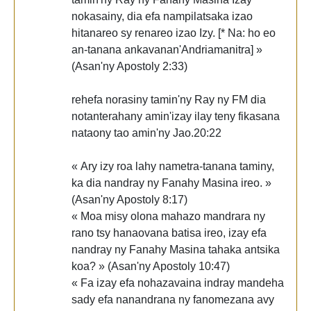
nokasainy, dia efa nampilatsaka izao
hitanareo sy renareo izao Izy. [* Na: ho eo
an-tanana ankavanan'Andriamanitra] »
(Asan'ny Apostoly 2:33)
rehefa norasiny tamin'ny Ray ny FM dia
notanterahany amin'izay ilay teny fikasana
nataony tao amin'ny Jao.20:22
« Ary izy roa lahy nametra-tanana taminy,
ka dia nandray ny Fanahy Masina ireo. »
(Asan'ny Apostoly 8:17)
« Moa misy olona mahazo mandrara ny
rano tsy hanaovana batisa ireo, izay efa
nandray ny Fanahy Masina tahaka antsika
koa? » (Asan'ny Apostoly 10:47)
« Fa izay efa nohazavaina indray mandeha
sady efa nanandrana ny fanomezana avy