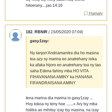
hitoerany....jao.14:16
Hamaly
182. RBNIR
( 15/05/2020 07:04)
gasy1zay:
Ny tanjon'Andriamanitra dia ho masina
toa azy sy marina eo anatrehany isika
ka afaka hijoro eo anatrehany toa ny tao
saha Edena fahiny mba HO VITA
FIHAVANANA AMINY ka HANANA
FIFANDRAISANA AMINY
tena marina dia marina io gasy1zay ...
Hoy tokoa ny teny hoe .......« Ary tsy mba
hiditra ao mihitsy izay tsy masina, na izay