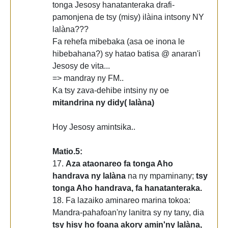
tonga Jesosy hanatanteraka drafi-
pamonjena de tsy (misy) ilàina intsony NY
lalàna???
Fa rehefa mibebaka (asa oe inona le
hibebahana?) sy hatao batisa @ anaran'i
Jesosy de vita...
=> mandray ny FM..
Ka tsy zava-dehibe intsiny ny oe
mitandrina ny didy( lalàna)
Hoy Jesosy amintsika..
Matio.5:
17.
Aza ataonareo fa tonga Aho
handrava ny lalàna
na ny mpaminany;
tsy
tonga Aho handrava, fa hanatanteraka.
18. Fa lazaiko aminareo marina tokoa:
Mandra-pahafoan'ny lanitra sy ny tany, dia
tsy hisy ho foana akory amin'ny lalàna,