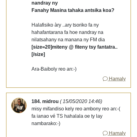
nandray ny
Fanahy Masina tahaka antsika koa?
Halafisiko àry ..ary tsoriko fa ny
hahafantarana fa hoe nandray na
nilatsahany na manana ny FM dia
[size=20]miteny @ fiteny tsy fantatra..
[/size]
Ara-Baiboly reo an:-)
Hamaly
184. midrou
( 15/05/2020 14:46)
misy mifandiso kely reo ambony reo an:-(
fa ianao vé TS hahalala oe ty lay
nambarako:-)
Hamaly