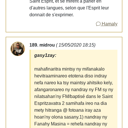
Saint Esprit, et se mirent à parler en
d'autres langues, selon que l'Esprit leur
donnait de s'exprimer.
Hamaly
189. midrou
( 15/05/2020 18:15)
gasy1zay:
mahafinaritra mintsy ny mifanakalo
hevitraaminareo etotena diso indray
nefa nareo ka tsy maintsy ahitsiko kely,
afangaronareo ny nandray ny FM sy ny
nilatsahan'ny FM/baptisé dans le Saint
Espritzavatra 2 samihafa ireo na dia
mety hitranga @ fotoana iray aza
hoan'ny olona sasany.1) nandray ny
Fanahy Masina = rehefa nandray ny