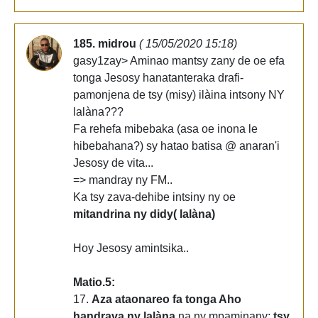
185. midrou
( 15/05/2020 15:18)
gasy1zay> Aminao mantsy zany de oe efa
tonga Jesosy hanatanteraka drafi-
pamonjena de tsy (misy) ilàina intsony NY
lalàna???
Fa rehefa mibebaka (asa oe inona le
hibebahana?) sy hatao batisa @ anaran'i
Jesosy de vita...
=> mandray ny FM..
Ka tsy zava-dehibe intsiny ny oe
mitandrina ny didy( lalàna)
Hoy Jesosy amintsika..
Matio.5:
17.
Aza ataonareo fa tonga Aho
handrava ny lalàna
na ny mpaminany;
tsy