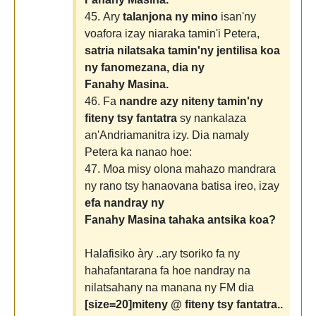
45. Ary
talanjona ny mino
isan'ny
voafora izay niaraka tamin'i Petera,
satria nilatsaka tamin'ny jentilisa koa
ny fanomezana, dia ny
Fanahy Masina.
46. Fa
nandre azy niteny tamin'ny
fiteny tsy fantatra
sy nankalaza
an'Andriamanitra izy. Dia namaly
Petera ka nanao hoe:
47. Moa misy olona mahazo mandrara
ny rano tsy hanaovana batisa ireo, izay
efa nandray ny
Fanahy Masina tahaka antsika koa?
Halafisiko àry ..ary tsoriko fa ny
hahafantarana fa hoe nandray na
nilatsahany na manana ny FM dia
[size=20]miteny @ fiteny tsy fantatra..