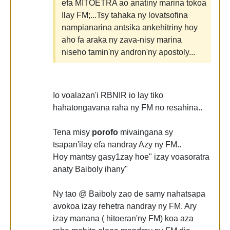
efa MITOETRA ao anatiny marina tokoa
Ilay FM;...Tsy tahaka ny lovatsofina
nampianarina antsika ankehitriny hoy
aho fa araka ny zava-nisy marina
niseho tamin'ny andron'ny apostoly...
Io voalazan'i RBNIR io lay tiko
hahatongavana raha ny FM no resahina..
Tena misy
porofo
mivaingana sy
tsapan'ilay efa nandray Azy ny FM..
Hoy mantsy gasy1zay hoe" izay voasoratra
anaty Baiboly ihany"
Ny tao @ Baiboly zao de samy nahatsapa
avokoa izay rehetra nandray ny FM. Ary
izay manana ( hitoeran'ny FM) koa aza