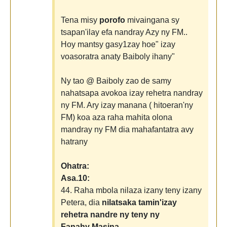
Tena misy
porofo
mivaingana sy
tsapan'ilay efa nandray Azy ny FM..
Hoy mantsy gasy1zay hoe" izay
voasoratra anaty Baiboly ihany"
Ny tao @ Baiboly zao de samy
nahatsapa avokoa izay rehetra nandray
ny FM. Ary izay manana ( hitoeran'ny
FM) koa aza raha mahita olona
mandray ny FM dia mahafantatra avy
hatrany
Ohatra:
Asa.10:
44. Raha mbola nilaza izany teny izany
Petera, dia
nilatsaka tamin'izay
rehetra nandre ny teny ny
Fanahy Masina.