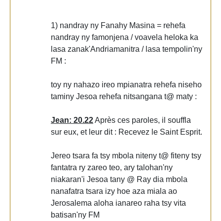
1) nandray ny Fanahy Masina = rehefa
nandray ny famonjena / voavela heloka ka
lasa zanak'Andriamanitra / lasa tempolin'ny
FM :
toy ny nahazo ireo mpianatra rehefa niseho
taminy Jesoa rehefa nitsangana t@ maty :
Jean: 20.22
Après ces paroles, il souffla
sur eux, et leur dit : Recevez le Saint Esprit.
Jereo tsara fa tsy mbola niteny t@ fiteny tsy
fantatra ry zareo teo, ary talohan'ny
niakaran'i Jesoa tany @ Ray dia mbola
nanafatra tsara izy hoe aza miala ao
Jerosalema aloha ianareo raha tsy vita
batisan'ny FM