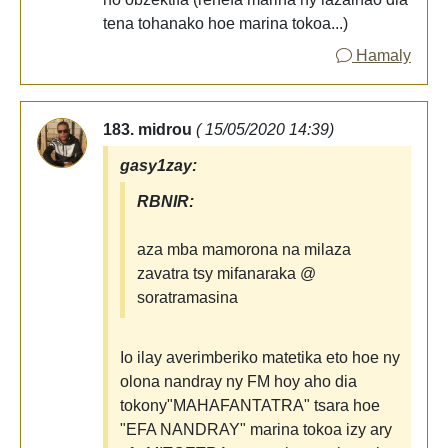
tena tohanako hoe marina tokoa...)
Hamaly
183. midrou
( 15/05/2020 14:39)
gasy1zay:
RBNIR:
aza mba mamorona na milaza
zavatra tsy mifanaraka @
soratramasina
Io ilay averimberiko matetika eto hoe ny
olona nandray ny FM hoy aho dia
tokony"MAHAFANTATRA" tsara hoe
"EFA NANDRAY" marina tokoa izy ary