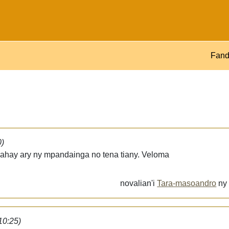
Fand
0)
ahay ary ny mpandainga no tena tiany. Veloma
novalian'i
Tara-masoandro
n
10:25)