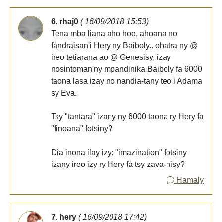
6. rhaj0
( 16/09/2018 15:53)
Tena mba liana aho hoe, ahoana no
fandraisan'i Hery ny Baiboly.. ohatra ny @
ireo tetiarana ao @ Genesisy, izay
nosintoman'ny mpandinika Baiboly fa 6000
taona lasa izay no nandia-tany teo i Adama
sy Eva.
Tsy "tantara" izany ny 6000 taona ry Hery fa
"finoana" fotsiny?
Dia inona ilay izy: "imazination" fotsiny
izany ireo izy ry Hery fa tsy zava-nisy?
Hamaly
7. hery
( 16/09/2018 17:42)