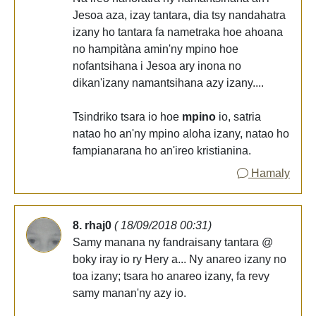
Jesoa aza, izay tantara, dia tsy nandahatra
izany ho tantara fa nametraka hoe ahoana
no hampitàna amin'ny mpino hoe
nofantsihana i Jesoa ary inona no
dikan'izany namantsihana azy izany....
Tsindriko tsara io hoe
mpino
io, satria
natao ho an'ny mpino aloha izany, natao ho
fampianarana ho an'ireo kristianina.
Hamaly
8. rhaj0
( 18/09/2018 00:31)
Samy manana ny fandraisany tantara @
boky iray io ry Hery a... Ny anareo izany no
toa izany; tsara ho anareo izany, fa revy
samy manan'ny azy io.