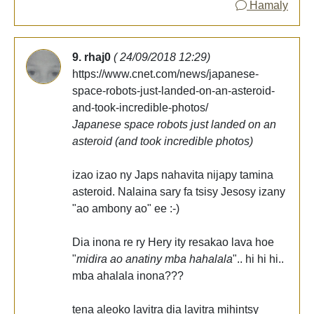
Hamaly
9. rhaj0
( 24/09/2018 12:29)
https://www.cnet.com/news/japanese-
space-robots-just-landed-on-an-asteroid-
and-took-incredible-photos/
Japanese space robots just landed on an
asteroid (and took incredible photos)
izao izao ny Japs nahavita nijapy tamina
asteroid. Nalaina sary fa tsisy Jesosy izany
"ao ambony ao" ee :-)
Dia inona re ry Hery ity resakao lava hoe
"
midira ao anatiny mba hahalala
".. hi hi hi..
mba ahalala inona???
tena aleoko lavitra dia lavitra mihintsy