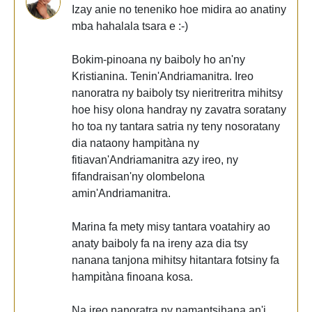
Izay anie no teneniko hoe midira ao anatiny
mba hahalala tsara e :-)
Bokim-pinoana ny baiboly ho an'ny
Kristianina. Tenin'Andriamanitra. Ireo
nanoratra ny baiboly tsy nieritreritra mihitsy
hoe hisy olona handray ny zavatra soratany
ho toa ny tantara satria ny teny nosoratany
dia nataony hampitàna ny
fitiavan'Andriamanitra azy ireo, ny
fifandraisan'ny olombelona
amin'Andriamanitra.
Marina fa mety misy tantara voatahiry ao
anaty baiboly fa na ireny aza dia tsy
nanana tanjona mihitsy hitantara fotsiny fa
hampitàna finoana kosa.
Na ireo nanoratra ny namantsihana an'i