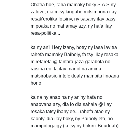
Ohatra hoe, raha mamaky boky S.A.S ny
zatovo, dia misy kingabe mitsimpona ilay
resak'erotika fotsiny, ny sasany ilay basy
mipoaka no mahamay azy, ny hafa ilay
resa-politika...
ka ny an'i Hery izany, hotry ny lasa lavitra
rahefa mamaky Baiboly, fa tsy iilay resaka
mirefarefa @ tantara-jaza-garabola no
raisina eo, fa ilay manidina amina
matsirobasio intelektoaly mampita finoana
hono
ka na ny anao na ny an'ny hafa no
anaovana azy, dia io dia sahala @ ilay
resaka tatsy ihany ee... rahefa atao ny
kaonty, dia ilay boky, ny Baiboly eto, no
mampidogaigy (fa tsy ny bokin'i Bouddah).