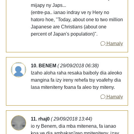
mijapy ny Japs...
(entre-pa.. ianao indray ve ry Hery no
hatoro hoe, "Today, about one to two million
Japanese are Christians (about one
percent of Japan's population)".
Hamaly
10. BENEM
( 29/09/2018 06:38)
Izaho aloha raha resaka baiboly dia aleoko
mangina fa izy ireny rehefa tsy voafehy dia
lasa miteniteny foana fa aleo tsy miteny.
Hamaly
11. rhaj0
( 29/09/2018 13:44)
io ry Benem, dia mba mitenena, fa ianao
koa ve dia ambakan'ireo mpiteniteny, izay