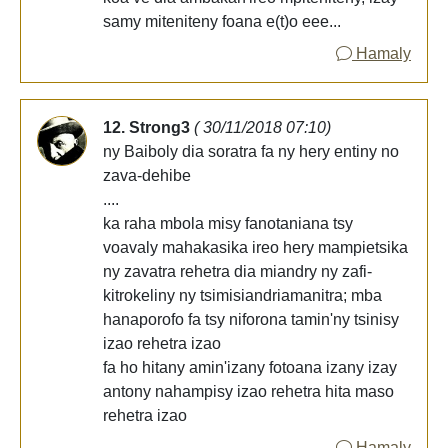
samy miteniteny foana e(t)o eee...
Hamaly
12. Strong3
( 30/11/2018 07:10)
ny Baiboly dia soratra fa ny hery entiny no
zava-dehibe
....
ka raha mbola misy fanotaniana tsy
voavaly mahakasika ireo hery mampietsika
ny zavatra rehetra dia miandry ny zafi-
kitrokeliny ny tsimisiandriamanitra; mba
hanaporofo fa tsy niforona tamin'ny tsinisy
izao rehetra izao
fa ho hitany amin'izany fotoana izany izay
antony nahampisy izao rehetra hita maso
rehetra izao
Hamaly