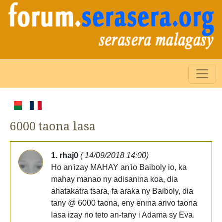
6000 taona lasa
1. rhaj0
( 14/09/2018 14:00)
Ho an'izay MAHAY an'io Baiboly io, ka
mahay manao ny adisanina koa, dia
ahatakatra tsara, fa araka ny Baiboly, dia
tany @ 6000 taona, eny enina arivo taona
lasa izay no teto an-tany i Adama sy Eva.