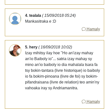
4. tealala
( 15/09/2018 05:24)
Mankasitraka e :D
Hamaly
5. hery
( 16/09/2018 10:02)
Izay mihitsy ilay hoe "Ho an'izay mahay
an'io Baiboly io"... satria izay mahay sy
mino an'io baiboly io dia mahalala tsara fa
tsy bokin-tantara (livre historique) io baiboly
io fa bokim-pinoana (livre de foi) sy bokim-
pifandraisana (livre de relation) teo amin'ny
vahoaka iray sy Andriamanitra.
Hamaly