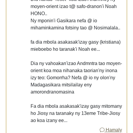
moyen-orient izao t@ safo-dranon'i Noah
HONO..
Ny mponin'i Gasikara nefa @ io
mihaminkamina fotsiny tao @ Nosimalala..
fa dia mbola asakasak'izay gasy (kristiana)
mieboebo ho taranak'i Noah ee...
Dia ny vahoakan'izao Andmntra tao moyen-
orient koa moa nihanaka taorian'ny inona
izy teo: Gomorrha? Nefa @ io ny olon'ny
Madagasikara mitsilailay eny
amorondranomasina
Fa dia mbola asakasak'izay gasy mitomany
ho Jiosy na taranaky ny 13eme Tribe-Jiosy
ao koa izany ee...
Hamaly