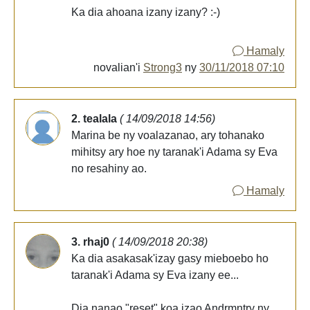
Ka dia ahoana izany izany? :-)
Hamaly
novalian'i
Strong3
ny
30/11/2018 07:10
2. tealala
( 14/09/2018 14:56)
Marina be ny voalazanao, ary tohanako
mihitsy ary hoe ny taranak'i Adama sy Eva
no resahiny ao.
Hamaly
3. rhaj0
( 14/09/2018 20:38)
Ka dia asakasak'izay gasy mieboebo ho
taranak'i Adama sy Eva izany ee...
Dia nanao "reset" koa izao Andrmntry ny