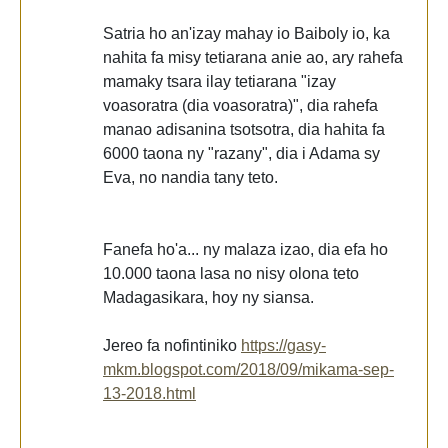
Satria ho an'izay mahay io Baiboly io, ka
nahita fa misy tetiarana anie ao, ary rahefa
mamaky tsara ilay tetiarana "izay
voasoratra (dia voasoratra)", dia rahefa
manao adisanina tsotsotra, dia hahita fa
6000 taona ny "razany", dia i Adama sy
Eva, no nandia tany teto.
Fanefa ho'a... ny malaza izao, dia efa ho
10.000 taona lasa no nisy olona teto
Madagasikara, hoy ny siansa.
Jereo fa nofintiniko
https://gasy-
mkm.blogspot.com/2018/09/mikama-sep-
13-2018.html