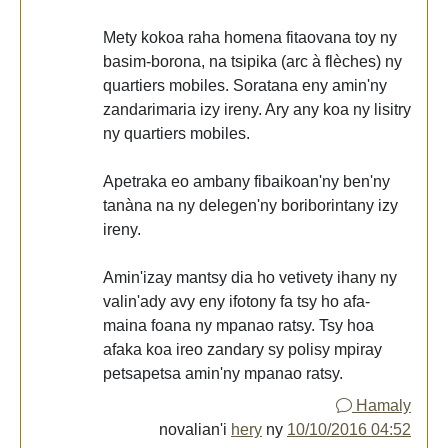
Mety kokoa raha homena fitaovana toy ny
basim-borona, na tsipika (arc à flèches) ny
quartiers mobiles. Soratana eny amin'ny
zandarimaria izy ireny. Ary any koa ny lisitry
ny quartiers mobiles.
Apetraka eo ambany fibaikoan'ny ben'ny
tanàna na ny delegen'ny boriborintany izy
ireny.
Amin'izay mantsy dia ho vetivety ihany ny
valin'ady avy eny ifotony fa tsy ho afa-
maina foana ny mpanao ratsy. Tsy hoa
afaka koa ireo zandary sy polisy mpiray
petsapetsa amin'ny mpanao ratsy.
Hamaly
novalian'i
hery
ny
10/10/2016 04:52