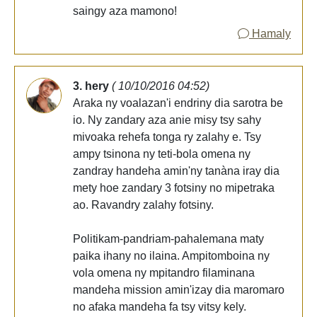
saingy aza mamono!
Hamaly
3. hery
( 10/10/2016 04:52)
Araka ny voalazan'i endriny dia sarotra be
io. Ny zandary aza anie misy tsy sahy
mivoaka rehefa tonga ry zalahy e. Tsy
ampy tsinona ny teti-bola omena ny
zandray handeha amin'ny tanàna iray dia
mety hoe zandary 3 fotsiny no mipetraka
ao. Ravandry zalahy fotsiny.
Politikam-pandriam-pahalemana maty
paika ihany no ilaina. Ampitomboina ny
vola omena ny mpitandro filaminana
mandeha mission amin'izay dia maromaro
no afaka mandeha fa tsy vitsy kely.