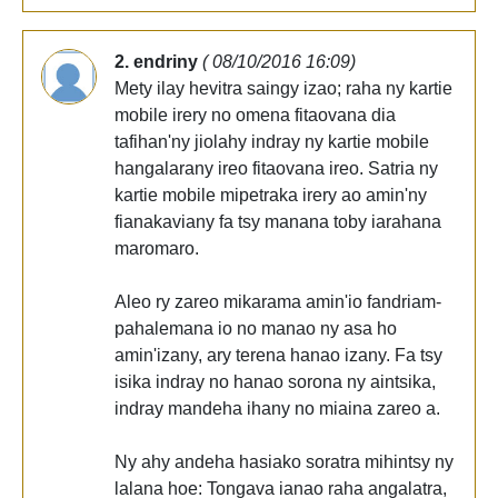
2. endriny
( 08/10/2016 16:09)
Mety ilay hevitra saingy izao; raha ny kartie
mobile irery no omena fitaovana dia
tafihan'ny jiolahy indray ny kartie mobile
hangalarany ireo fitaovana ireo. Satria ny
kartie mobile mipetraka irery ao amin'ny
fianakaviany fa tsy manana toby iarahana
maromaro.
Aleo ry zareo mikarama amin'io fandriam-
pahalemana io no manao ny asa ho
amin'izany, ary terena hanao izany. Fa tsy
isika indray no hanao sorona ny aintsika,
indray mandeha ihany no miaina zareo a.
Ny ahy andeha hasiako soratra mihintsy ny
lalana hoe: Tongava ianao raha angalatra,