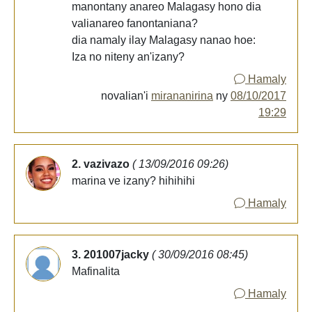
manontany anareo Malagasy hono dia
valianareo fanontaniana?
dia namaly ilay Malagasy nanao hoe:
Iza no niteny an'izany?
Hamaly
novalian'i
mirananirina
ny
08/10/2017
19:29
2. vazivazo
( 13/09/2016 09:26)
marina ve izany? hihihihi
Hamaly
3. 201007jacky
( 30/09/2016 08:45)
Mafinalita
Hamaly