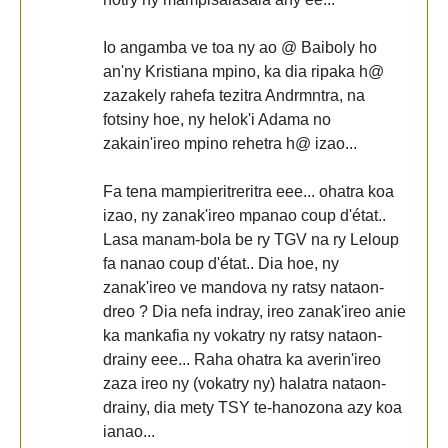
Io angamba ve toa ny ao @ Baiboly ho
an'ny Kristiana mpino, ka dia ripaka h@
zazakely rahefa tezitra Andrmntra, na
fotsiny hoe, ny helok'i Adama no
zakain'ireo mpino rehetra h@ izao...
Fa tena mampieritreritra eee... ohatra koa
izao, ny zanak'ireo mpanao coup d'état..
Lasa manam-bola be ry TGV na ry Leloup
fa nanao coup d'état.. Dia hoe, ny
zanak'ireo ve mandova ny ratsy nataon-
dreo ? Dia nefa indray, ireo zanak'ireo anie
ka mankafia ny vokatry ny ratsy nataon-
drainy eee... Raha ohatra ka averin'ireo
zaza ireo ny (vokatry ny) halatra nataon-
drainy, dia mety TSY te-hanozona azy koa
ianao...