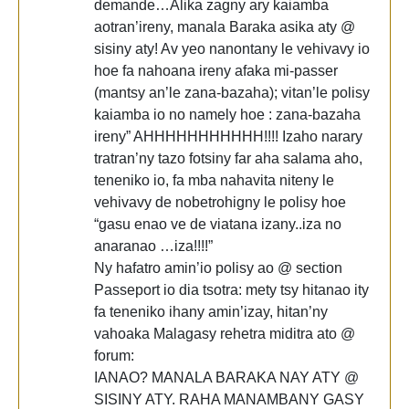
demande…Alika zagny ary kaiamba
aotran’ireny, manala Baraka asika aty @
sisiny aty! Av yeo nanontany le vehivavy io
hoe fa nahoana ireny afaka mi-passer
(mantsy an’le zana-bazaha); vitan’le polisy
kaiamba io no namely hoe : zana-bazaha
ireny” AHHHHHHHHHHH!!!! Izaho narary
tratran’ny tazo fotsiny far aha salama aho,
teneniko io, fa mba nahavita niteny le
vehivavy de nobetrohigny le polisy hoe
“gasu enao ve de viatana izany..iza no
anaranao …iza!!!!”
Ny hafatro amin’io polisy ao @ section
Passeport io dia tsotra: mety tsy hitanao ity
fa teneniko ihany amin’izay, hitan’ny
vahoaka Malagasy rehetra miditra ato @
forum:
IANAO? MANALA BARAKA NAY ATY @
SISINY ATY. RAHA MANAMBANY GASY