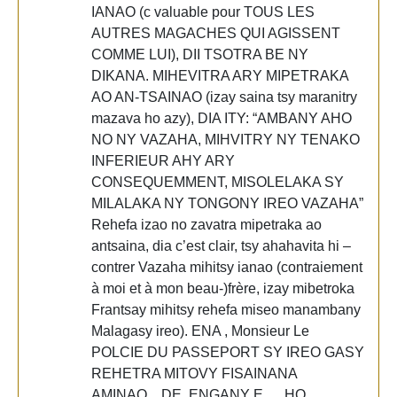
IANAO (c valuable pour TOUS LES
AUTRES MAGACHES QUI AGISSENT
COMME LUI), DII TSOTRA BE NY
DIKANA. MIHEVITRA ARY MIPETRAKA
AO AN-TSAINAO (izay saina tsy maranitry
mazava ho azy), DIA ITY: “AMBANY AHO
NO NY VAZAHA, MIHVITRY NY TENAKO
INFERIEUR AHY ARY
CONSEQUEMMENT, MISOLELAKA SY
MILALAKA NY TONGONY IREO VAZAHA”
Rehefa izao no zavatra mipetraka ao
antsaina, dia c’est clair, tsy ahahavita hi –
contrer Vazaha mihitsy ianao (contraiement
à moi et à mon beau-)frère, izay mibetroka
Frantsay mihitsy rehefa miseo manambany
Malagasy ireo). ENA , Monsieur Le
POLCIE DU PASSEPORT SY IREO GASY
REHETRA MITOVY FISAINANA
AMINAO…DE..ENGANY E…. HO