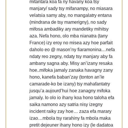
mitantara koa fa ny havany koa tsy
manjary/ sady tsy mifanampy, no miasara
velatsia samy aby, no mangalatry entana
(mindrana de tsy mamerigny), no sady
mifosa ambadiky ary mandetiky mihitsy
aza. Nefa hono, olo mba nianatra (tany
France) izy eroy no misea azy hoe parfait
daholo eo @ mason’ny fiaramonina…nefa
ndaty reo zegny, ndaty tsy manjary aby fa
ambany sagna aby. Misy an’izany resaka
hoe..mifoka jamaly zanaka havagny zany
hono, kanefa baban’zay (tonton an’le
camarade-ko be izany) tsy mahafantatry
jusqu’a aujourd’hui hoe zanagny mifoka
jamaly. Io olo io ihany koa hono taloha efa
saika namono azy satria nisy izegny
incident raiky zay hoe… zaza efa marary
izao…mbola tsy rarahiny fa mbola maka
pretit dejeuner ihany hono izy (le dadatoa