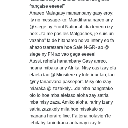
française eeeee!”
Anareo Malagasy manambany gasy eroy:
ity no message-ko: Mandihana nareo any
@ siege ny Front National, dia teneno izy
hoe: J’aime pas les Malgaches, je suis un
vazaha” fa de hitanareo no valinteny eo fa
ahazo tsaratsara hoe Sale N-GR- ao @
siege ny FN ao vao gaga eeeee!
Aussi, rehefa hanambany Gasy anreo,
ndana mibaka any Afrika! Nisy cas izay efa
elaela tao @ Minsitere ny Interieur tao, tao
@ny fanaovana passeport. Misy olo izay
miaraka @ zazakely…de mba nangatako
olo io hoe mba alefaso aloha zay satria
mba misy zaza. Amiko aloha, rariny izany
satria zazakely mila hoe misakafo sy
manana horaire fixe. Fa tena nolavign’le
lehilahy tanindrana aotranay izay le