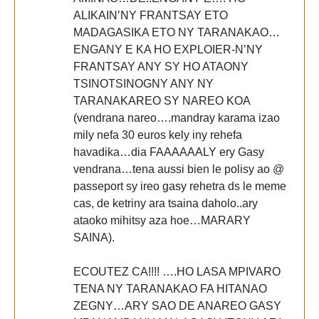
ALIKAIN’NY FRANTSAY ETO
MADAGASIKA ETO NY TARANAKAO…
ENGANY E KA HO EXPLOIER-N’NY
FRANTSAY ANY SY HO ATAONY
TSINOTSINOGNY ANY NY
TARANAKAREO SY NAREO KOA
(vendrana nareo….mandray karama izao
mily nefa 30 euros kely iny rehefa
havadika…dia FAAAAAALY ery Gasy
vendrana…tena aussi bien le polisy ao @
passeport sy ireo gasy rehetra ds le meme
cas, de ketriny ara tsaina daholo..ary
ataoko mihitsy aza hoe…MARARY
SAINA).
ECOUTEZ CA!!!! ….HO LASA MPIVARO
TENA NY TARANAKAO FA HITANAO
ZEGNY…ARY SAO DE ANAREO GASY