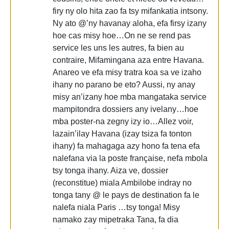
firy ny olo hita zao fa tsy mifankatia intsony.
Ny ato @’ny havanay aloha, efa firsy izany
hoe cas misy hoe…On ne se rend pas
service les uns les autres, fa bien au
contraire, Mifamingana aza entre Havana.
Anareo ve efa misy tratra koa sa ve izaho
ihany no parano be eto? Aussi, ny anay
misy an’izany hoe mba mangataka service
mampitondra dossiers any ivelany…hoe
mba poster-na zegny izy io…Allez voir,
lazain’ilay Havana (izay tsiza fa tonton
ihany) fa mahagaga azy hono fa tena efa
nalefana via la poste française, nefa mbola
tsy tonga ihany. Aiza ve, dossier
(reconstitue) miala Ambilobe indray no
tonga tany @ le pays de destination fa le
nalefa niala Paris …tsy tonga! Misy
namako zay mipetraka Tana, fa dia