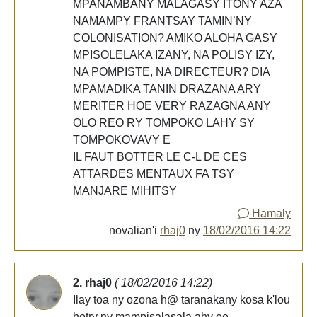
MPANAMBANY MALAGASY ITONY AZA
NAMAMPY FRANTSAY TAMIN’NY
COLONISATION? AMIKO ALOHA GASY
MPISOLELAKA IZANY, NA POLISY IZY,
NA POMPISTE, NA DIRECTEUR? DIA
MPAMADIKA TANIN DRAZANA ARY
MERITER HOE VERY RAZAGNA ANY
OLO REO RY TOMPOKO LAHY SY
TOMPOKOVAVY E
IL FAUT BOTTER LE C-L DE CES
ATTARDES MENTAUX FA TSY
MANJARE MIHITSY
Hamaly
novalian'i
rhaj0
ny
18/02/2016 14:22
2. rhaj0
( 18/02/2016 14:22)
Ilay toa ny ozona h@ taranakany kosa k'lou
hotry ny mampisalasala ahy ee...