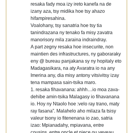
resaka fady moa izy ireto kanefa na de
izany aza, tsy midika hoe tsy ahazo
hifampiresahina.
Voalohany, tsy sanatria hoe tsy tia
tanindrazana ny tenako fa misy zavatra
manorisory mila zaraina indraindray.
A part zegny resaka hoe insecurite, non
maintien des infrastructures, ny gaboraraky
eny @ bureau panjakana sy ny hopitaly eto
Madagasikara, na aty Avaratra io na any
Imerina any, dia misy antony vitsivitsy izay
tena mampasa sain-tsika maro.
1. resaka fihavanana: ahhh…io moa zava-
dehibe amin-tsika Malagasy io fihavanana
io. Hoy ny Ntaolo hoe :velo ray trano, maty
ray fasana”. Malahelo aho milaza fa tsisy
valeur tsony io fitenenana io zao, satria
izao: Mpianadahy, mpiavana, entre
cousins, entre oncle et niece ou veveau…