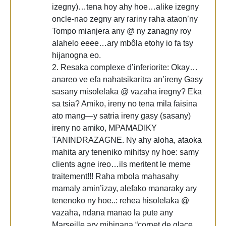
izegny)…tena hoy ahy hoe…alike izegny
oncle-nao zegny ary rariny raha ataon’ny
Tompo mianjera any @ ny zanagny roy
alahelo eeee…ary mbôla etohy io fa tsy
hijanogna eo.
2. Resaka complexe d’inferiorite: Okay…
anareo ve efa nahatsikaritra an’ireny Gasy
sasany misolelaka @ vazaha iregny? Eka
sa tsia? Amiko, ireny no tena mila faisina
ato mang—y satria ireny gasy (sasany)
ireny no amiko, MPAMADIKY
TANINDRAZAGNE. Ny ahy aloha, ataoka
mahita ary teneniko mihitsy ny hoe: samy
clients agne ireo…ils meritent le meme
traitement!!! Raha mbola mahasahy
mamaly amin’izay, alefako manaraky ary
tenenoko ny hoe..: rehea hisolelaka @
vazaha, ndana manao la pute any
Marseille ary mihinana “cornet de glace