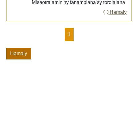
Misaotra amin'ny fanampiana sy torolalana
Hamaly
1
Hamaly