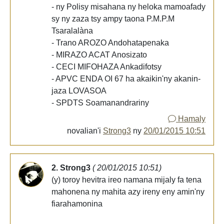
- ny Polisy misahana ny heloka mamoafady
sy ny zaza tsy ampy taona P.M.P.M
Tsaralalàna
- Trano AROZO Andohatapenaka
- MIRAZO ACAT Anosizato
- CECI MIFOHAZA Ankadifotsy
- APVC ENDA OI 67 ha akaikin'ny akanin-
jaza LOVASOA
- SPDTS Soamanandrariny
Hamaly
novalian'i
Strong3
ny
20/01/2015 10:51
2. Strong3
( 20/01/2015 10:51)
(y) toroy hevitra ireo namana mijaly fa tena
mahonena ny mahita azy ireny eny amin'ny
fiarahamonina