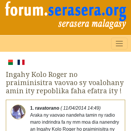
Ingahy Kolo Roger no
praiminisitra vaovao sy voalohany
amin ity repoblika faha efatra ity !
1. ravatorano
( 11/04/2014 14:49)
Araka ny vaovao nandeha tamin ny radio
maro indrindra fa ny rnm moa dia nanendry
an Ingahy Kolo Roger ho praiminisitra ny