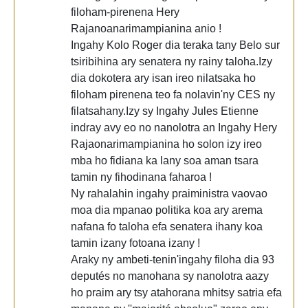
filoham-pirenena Hery
Rajanoanarimampianina anio !
Ingahy Kolo Roger dia teraka tany Belo sur
tsiribihina ary senatera ny rainy taloha.Izy
dia dokotera ary isan ireo nilatsaka ho
filoham pirenena teo fa nolavin'ny CES ny
filatsahany.Izy sy Ingahy Jules Etienne
indray avy eo no nanolotra an Ingahy Hery
Rajaonarimampianina ho solon izy ireo
mba ho fidiana ka lany soa aman tsara
tamin ny fihodinana faharoa !
Ny rahalahin ingahy praiministra vaovao
moa dia mpanao politika koa ary arema
nafana fo taloha efa senatera ihany koa
tamin izany fotoana izany !
Araky ny ambeti-tenin'ingahy filoha dia 93
deputés no manohana sy nanolotra aazy
ho praim ary tsy atahorana mhitsy satria efa