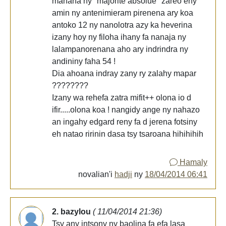
manana ny ''majorité absolue" zareo eny
amin ny antenimieram pirenena ary koa
antoko 12 ny nanolotra azy ka heverina
izany hoy ny filoha ihany fa nanaja ny
lalampanorenana aho ary indrindra ny
andininy faha 54 !
Dia ahoana indray zany ry zalahy mapar
????????
Izany wa rehefa zatra mifit++ olona io d
ifir.....olona koa ! nangidy ange ny nahazo
an ingahy edgard reny fa d jerena fotsiny
eh natao ririnin dasa tsy tsaroana hihihihih
Hamaly
novalian'i
hadji
ny
18/04/2014 06:41
2. bazylou
( 11/04/2014 21:36)
Tsy any intsony ny baolina fa efa lasa