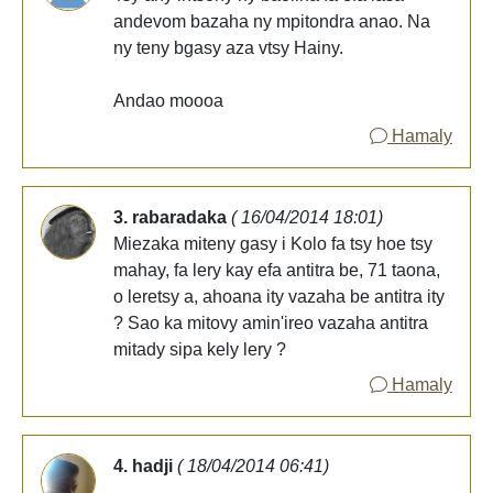
andevom bazaha ny mpitondra anao. Na
ny teny bgasy aza vtsy Hainy.
Andao moooa
Hamaly
3. rabaradaka
( 16/04/2014 18:01)
Miezaka miteny gasy i Kolo fa tsy hoe tsy
mahay, fa lery kay efa antitra be, 71 taona,
o leretsy a, ahoana ity vazaha be antitra ity
? Sao ka mitovy amin'ireo vazaha antitra
mitady sipa kely lery ?
Hamaly
4. hadji
( 18/04/2014 06:41)