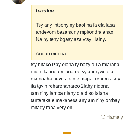
bazylou:
Tsy any intsony ny baolina fa efa lasa
andevom bazaha ny mpitondra anao.
Na ny teny bgasy aza vtsy Hainy.
Andao moooa
tsy hitako izay olana ry bazylou a miaraha
midinika indary ianareo sy andrywii dia
mamoaha hevitra eto e mapar rendrika ary
ila tgv nireharehanareo 2lahy nidona
tamin'ny lamba niahy dia diso lalana
tanteraka e makanesa any amin'ny ombay
mitady raha very oh
Hamaly