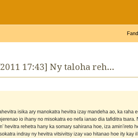
Fand
/2011 17:43] Ny taloha reh...
hevitra isika ary manokatra hevitra izay mandeha ao, ka raha 
jerenao io ihany no misokatra eo nefa ianao dia tafiditra tsara. 
' hevitra rehetra hany ka somary sahirana hoe, iza amin'ireto h
katra indray ny hevitra vitsivitsy izay vao hitanao hoe ity kay il