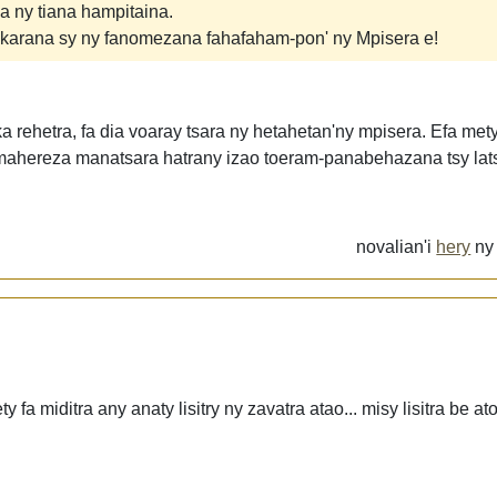
ka ny tiana hampitaina.
rakarana sy ny fanomezana fahafaham-pon' ny Mpisera e!
 rehetra, fa dia voaray tsara ny hetahetan'ny mpisera. Efa mety
y mahereza manatsara hatrany izao toeram-panabehazana tsy la
novalian'i
hery
n
fa miditra any anaty lisitry ny zavatra atao... misy lisitra be at