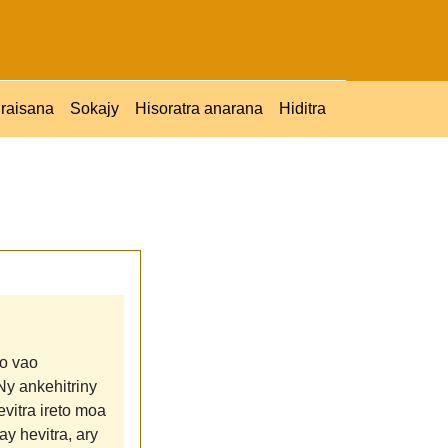
raisana
Sokajy
Hisoratra anarana
Hiditra
eo vao
Ny ankehitriny
evitra ireto moa
ay hevitra, ary