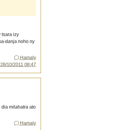
 tsara izy
tsa-danja noho ny
Hamaly
y
28/10/2011 08:47
o dia milahatra ato
Hamaly