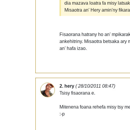
dia mazava loatra fa misy latsa
Misaotra an' Hery amin'ny fika
Fisaorana hatrany ho an' mpikaraka
ankehitriny. Misaotra betsaka ar
an' hafa izao.
2. hery
( 28/10/2011 08:47)
Tsisy fisaorana e.
Mitenena foana rehefa misy tsy mety 
:-p