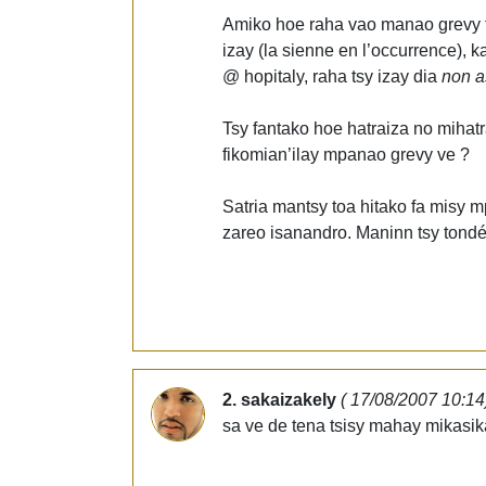
Amiko hoe raha vao manao grevy ts
izay (la sienne en l’occurrence),
@ hopitaly, raha tsy izay dia
non a
Tsy fantako hoe hatraiza no mihat
fikomian’ilay mpanao grevy ve ?
Satria mantsy toa hitako fa misy
zareo isanandro. Maninn tsy tondé
2. sakaizakely
( 17/08/2007 10:14
sa ve de tena tsisy mahay mikasika