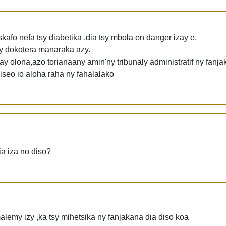
skafo nefa tsy diabetika ,dia tsy mbola en danger izay e.
sy dokotera manaraka azy.
ay olona,azo torianaany amin'ny tribunaly administratif ny fanja
niseo io aloha raha ny fahalalako
ia iza no diso?
malemy izy ,ka tsy mihetsika ny fanjakana dia diso koa