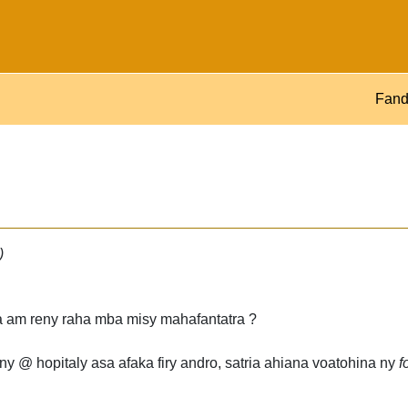
Fand
)
a am reny raha mba misy mahafantatra ?
ny @ hopitaly asa afaka firy andro, satria ahiana voatohina ny
f