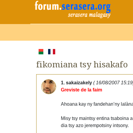
fikomiana tsy hisakafo
1. sakaizakely
( 16/08/2007 15:19
Greviste de la faim
Ahoana kay ny fandehan’ny lalàn
Misy tsy maintsy entina tsaboina a
dia tsy azo jerempotsiny intsony.