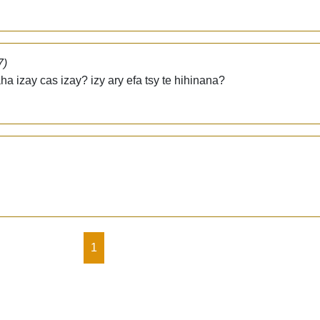
7)
ha izay cas izay? izy ary efa tsy te hihinana?
1