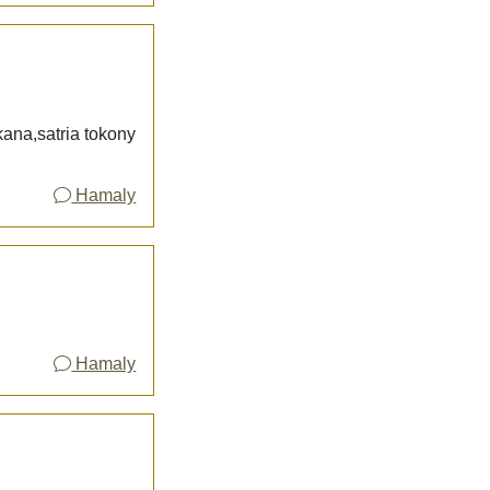
kana,satria tokony
Hamaly
Hamaly