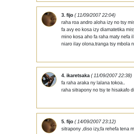
3. fijo
( 11/09/2007 22:04)
raha roa andro aloha izy no tsy mi
fa avy eo kosa izy diamatetika mi
mino kosa aho fa raha maty nefa il
niaro ilay olona.tranga tsy mbola 
4. ikaretsaka
( 11/09/2007 22:38)
fa raha araka ny lalana tokoa..
raha sitrapony no tsy te hisakafo d
5. fijo
( 14/09/2007 23:12)
sitrapony ,diso izy,fa rehefa tena 