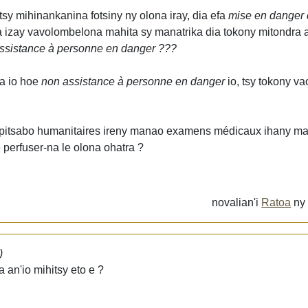
y mihinankanina fotsiny ny olona iray, dia efa
mise en danger d
 ka izay vavolombelona mahita sy manatrika dia tokony mitondra
ssistance à personne en danger ???
ra io hoe
non assistance à personne en danger
io, tsy tokony 
 mpitsabo humanitaires ireny manao examens médicaux ihany m
 perfuser-na le olona ohatra ?
novalian'i
Ratoa
n
)
 an'io mihitsy eto e ?