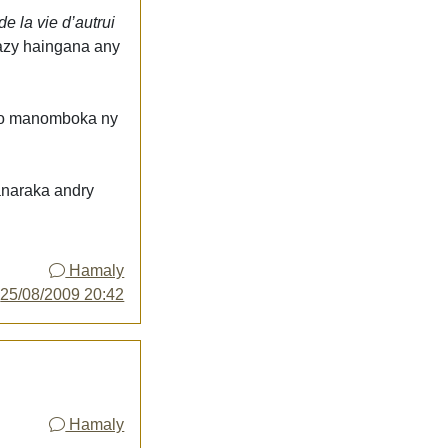
e la vie d’autrui
 azy haingana any
vao manomboka ny
anaraka andry
Hamaly
y
25/08/2009 20:42
Hamaly