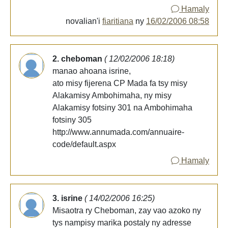
Hamaly
novalian'i
fiaritiana
ny
16/02/2006 08:58
2. cheboman
( 12/02/2006 18:18)
manao ahoana isrine,
ato misy fijerena CP Mada fa tsy misy
Alakamisy Ambohimaha, ny misy
Alakamisy fotsiny 301 na Ambohimaha
fotsiny 305
http://www.annumada.com/annuaire-
code/default.aspx
Hamaly
3. isrine
( 14/02/2006 16:25)
Misaotra ry Cheboman, zay vao azoko ny
tys nampisy marika postaly ny adresse