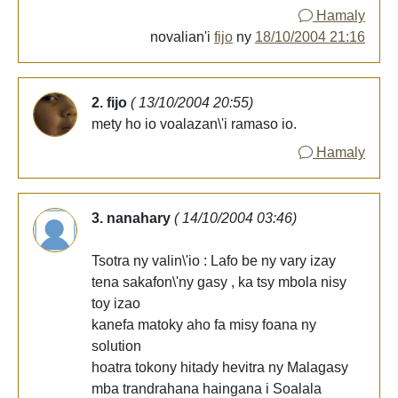
Hamaly
novalian'i
fijo
ny
18/10/2004 21:16
2. fijo
( 13/10/2004 20:55)
mety ho io voalazan\'i ramaso io.
Hamaly
3. nanahary
( 14/10/2004 03:46)
Tsotra ny valin\'io : Lafo be ny vary izay
tena sakafon\'ny gasy , ka tsy mbola nisy
toy izao
kanefa matoky aho fa misy foana ny
solution
hoatra tokony hitady hevitra ny Malagasy
mba trandrahana haingana i Soalala