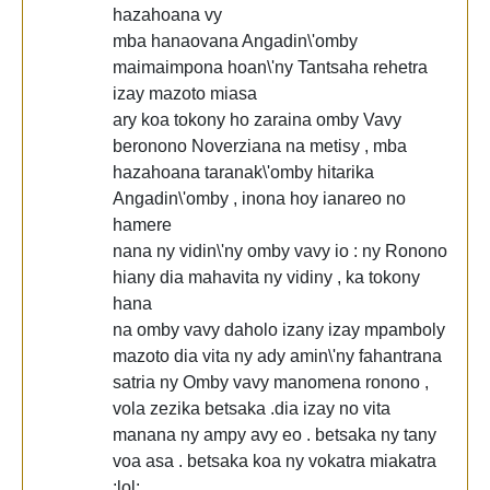
hazahoana vy
mba hanaovana Angadin\'omby
maimaimpona hoan\'ny Tantsaha rehetra
izay mazoto miasa
ary koa tokony ho zaraina omby Vavy
beronono Noverziana na metisy , mba
hazahoana taranak\'omby hitarika
Angadin\'omby , inona hoy ianareo no
hamere
nana ny vidin\'ny omby vavy io : ny Ronono
hiany dia mahavita ny vidiny , ka tokony
hana
na omby vavy daholo izany izay mpamboly
mazoto dia vita ny ady amin\'ny fahantrana
satria ny Omby vavy manomena ronono ,
vola zezika betsaka .dia izay no vita
manana ny ampy avy eo . betsaka ny tany
voa asa . betsaka koa ny vokatra miakatra
:lol: