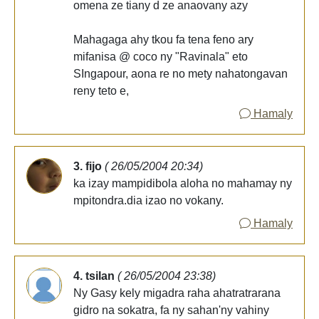
omena ze tiany d ze anaovany azy
Mahagaga ahy tkou fa tena feno ary
mifanisa @ coco ny "Ravinala" eto
SIngapour, aona re no mety nahatongavan
reny teto e,
Hamaly
3. fijo
( 26/05/2004 20:34)
ka izay mampidibola aloha no mahamay ny
mpitondra.dia izao no vokany.
Hamaly
4. tsilan
( 26/05/2004 23:38)
Ny Gasy kely migadra raha ahatratrarana
gidro na sokatra, fa ny sahan'ny vahiny