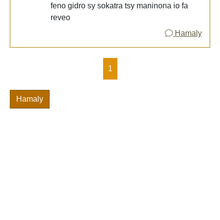
feno gidro sy sokatra tsy maninona io fa
reveo
Hamaly
1
Hamaly