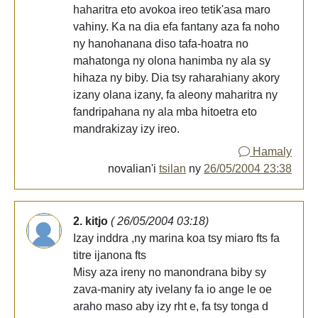
haharitra eto avokoa ireo tetik'asa maro
vahiny. Ka na dia efa fantany aza fa noho
ny hanohanana diso tafa-hoatra no
mahatonga ny olona hanimba ny ala sy
hihaza ny biby. Dia tsy raharahiany akory
izany olana izany, fa aleony maharitra ny
fandripahana ny ala mba hitoetra eto
mandrakizay izy ireo.
Hamaly
novalian'i
tsilan
ny
26/05/2004 23:38
2. kitjo
( 26/05/2004 03:18)
Izay inddra ,ny marina koa tsy miaro fts fa
titre ijanona fts
Misy aza ireny no manondrana biby sy
zava-maniry aty ivelany fa io ange le oe
araho maso aby izy rht e, fa tsy tonga d